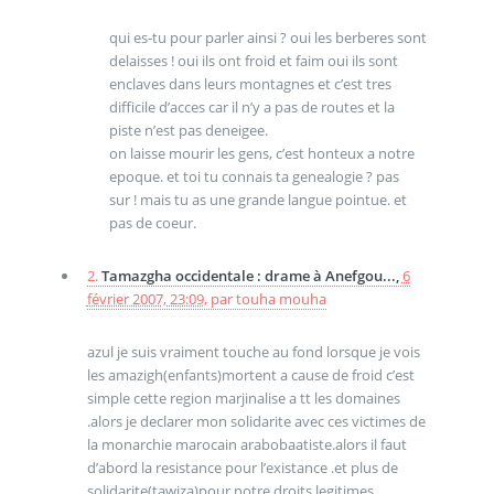
qui es-tu pour parler ainsi ? oui les berberes sont
delaisses ! oui ils ont froid et faim oui ils sont
enclaves dans leurs montagnes et c’est tres
difficile d’acces car il n’y a pas de routes et la
piste n’est pas deneigee.
on laisse mourir les gens, c’est honteux a notre
epoque. et toi tu connais ta genealogie ? pas
sur ! mais tu as une grande langue pointue. et
pas de coeur.
2.
Tamazgha occidentale : drame à Anefgou...,
6
février 2007, 23:09
,
par
touha mouha
azul je suis vraiment touche au fond lorsque je vois
les amazigh(enfants)mortent a cause de froid c’est
simple cette region marjinalise a tt les domaines
.alors je declarer mon solidarite avec ces victimes de
la monarchie marocain arabobaatiste.alors il faut
d’abord la resistance pour l’existance .et plus de
solidarite(tawiza)pour notre droits legitimes