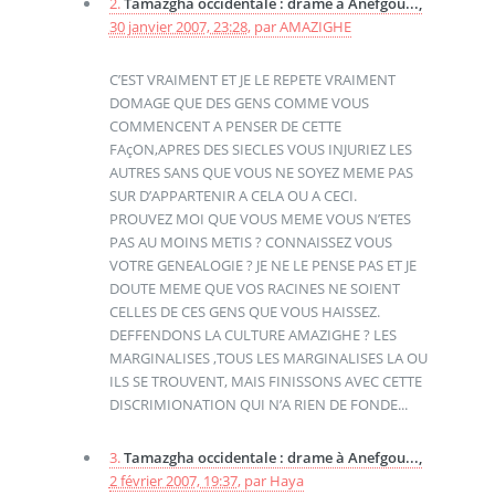
2.
Tamazgha occidentale : drame à Anefgou...,
30 janvier 2007, 23:28
,
par
AMAZIGHE
C’EST VRAIMENT ET JE LE REPETE VRAIMENT
DOMAGE QUE DES GENS COMME VOUS
COMMENCENT A PENSER DE CETTE
FAçON,APRES DES SIECLES VOUS INJURIEZ LES
AUTRES SANS QUE VOUS NE SOYEZ MEME PAS
SUR D’APPARTENIR A CELA OU A CECI.
PROUVEZ MOI QUE VOUS MEME VOUS N’ETES
PAS AU MOINS METIS ? CONNAISSEZ VOUS
VOTRE GENEALOGIE ? JE NE LE PENSE PAS ET JE
DOUTE MEME QUE VOS RACINES NE SOIENT
CELLES DE CES GENS QUE VOUS HAISSEZ.
DEFFENDONS LA CULTURE AMAZIGHE ? LES
MARGINALISES ,TOUS LES MARGINALISES LA OU
ILS SE TROUVENT, MAIS FINISSONS AVEC CETTE
DISCRIMIONATION QUI N’A RIEN DE FONDE...
3.
Tamazgha occidentale : drame à Anefgou...,
2 février 2007, 19:37
,
par
Haya