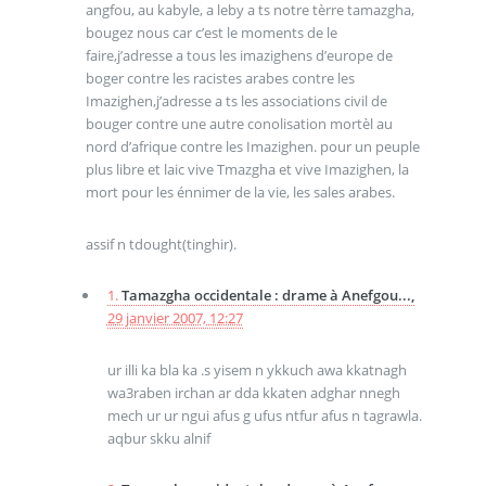
angfou, au kabyle, a leby a ts notre tèrre tamazgha,
bougez nous car c’est le moments de le
faire,j’adresse a tous les imazighens d’europe de
boger contre les racistes arabes contre les
Imazighen,j’adresse a ts les associations civil de
bouger contre une autre conolisation mortèl au
nord d’afrique contre les Imazighen. pour un peuple
plus libre et laic vive Tmazgha et vive Imazighen, la
mort pour les énnimer de la vie, les sales arabes.
assif n tdought(tinghir).
1.
Tamazgha occidentale : drame à Anefgou...,
29 janvier 2007, 12:27
ur illi ka bla ka .s yisem n ykkuch awa kkatnagh
wa3raben irchan ar dda kkaten adghar nnegh
mech ur ur ngui afus g ufus ntfur afus n tagrawla.
aqbur skku alnif