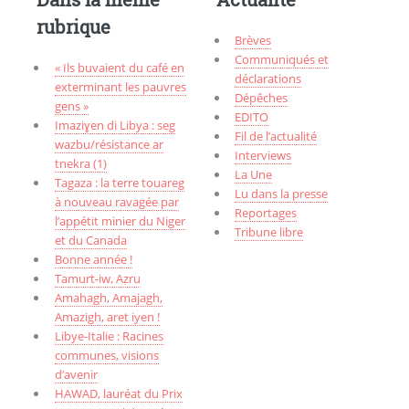
rubrique
Brèves
Communiqués et
« Ils buvaient du café en
déclarations
exterminant les pauvres
Dépêches
gens »
EDITO
Imaziɣen di Libya : seg
Fil de l’actualité
wazbu/résistance ar
Interviews
tnekra (1)
La Une
Tagaza : la terre touareg
Lu dans la presse
à nouveau ravagée par
Reportages
l’appétit minier du Niger
Tribune libre
et du Canada
Bonne année !
Tamurt-iw, Aẓru
Amahagh, Amajagh,
Amazigh, aret iyen !
Libye-Italie : Racines
communes, visions
d’avenir
HAWAD, lauréat du Prix