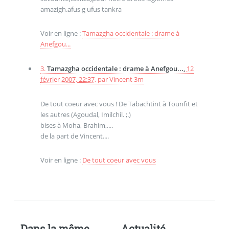
amazigh.afus g ufus tankra
Voir en ligne :
Tamazgha occidentale : drame à
Anefgou...
3.
Tamazgha occidentale : drame à Anefgou...,
12
février 2007, 22:37
,
par
Vincent 3m
De tout coeur avec vous ! De Tabachtint à Tounfit et
les autres (Agoudal, Imilchil. ;.)
bises à Moha, Brahim,....
de la part de Vincent....
Voir en ligne :
De tout coeur avec vous
Dans la même
Actualité