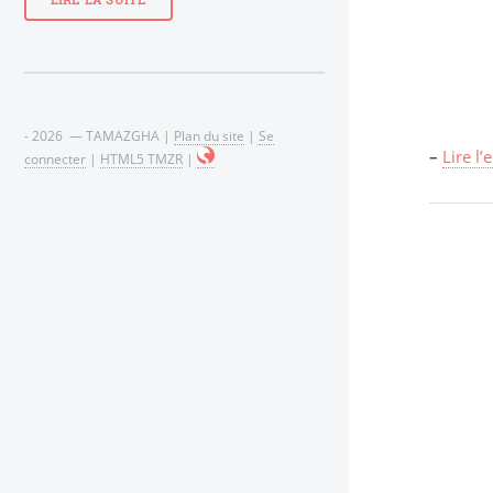
LIRE LA SUITE
- 2026 — TAMAZGHA |
Plan du site
|
Se
–
Lire l
connecter
|
HTML5 TMZR
|