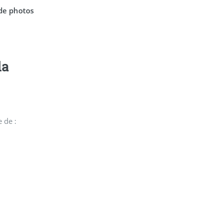
de photos
da
 de :