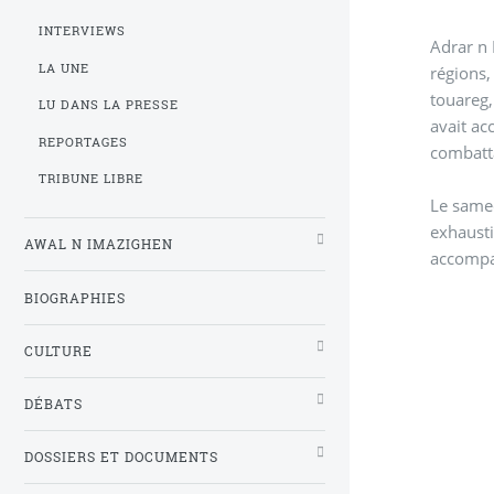
INTERVIEWS
Adrar n I
LA UNE
régions,
touareg,
LU DANS LA PRESSE
avait a
REPORTAGES
combatt
TRIBUNE LIBRE
Le samed
exhaustive de ses clichés pris au fil de ses voyages en T
AWAL N IMAZIGHEN
accompag
BIOGRAPHIES
CULTURE
DÉBATS
DOSSIERS ET DOCUMENTS