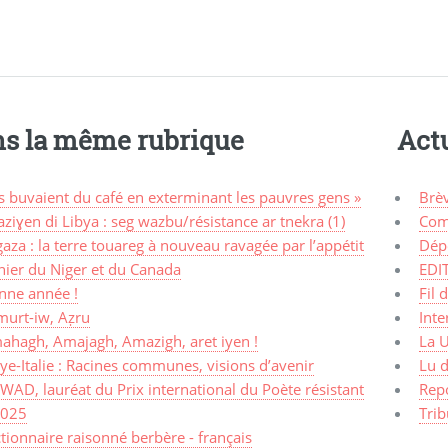
s la même rubrique
Actu
ls buvaient du café en exterminant les pauvres gens »
Brè
ziɣen di Libya : seg wazbu/résistance ar tnekra (1)
Com
aza : la terre touareg à nouveau ravagée par l’appétit
Dép
nier du Niger et du Canada
EDI
nne année !
Fil 
murt-iw, Aẓru
Inte
ahagh, Amajagh, Amazigh, aret iyen !
La 
ye-Italie : Racines communes, visions d’avenir
Lu d
AD, lauréat du Prix international du Poète résistant
Rep
2025
Trib
tionnaire raisonné berbère - français