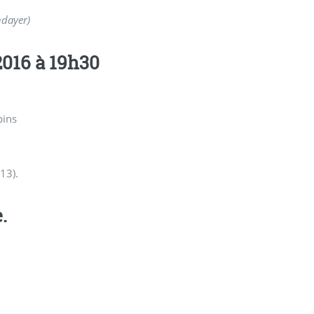
ndayer)
016 à 19h30
pins
13).
.