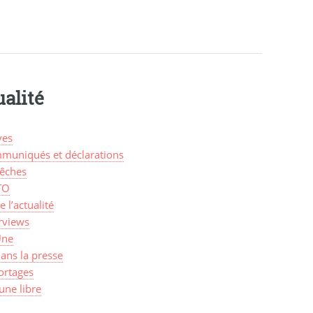
alité
ves
muniqués et déclarations
êches
TO
de l’actualité
rviews
Une
ans la presse
ortages
une libre