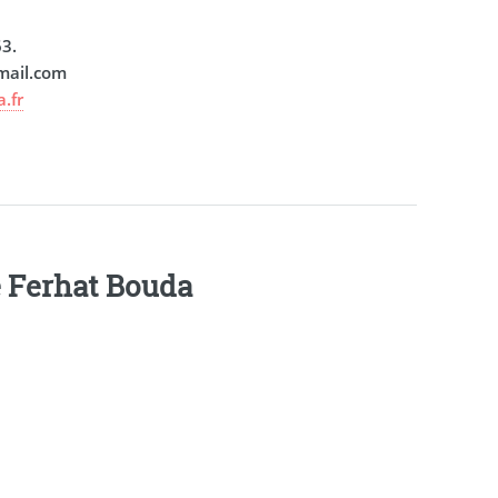
63.
mail.com
.fr
e Ferhat Bouda