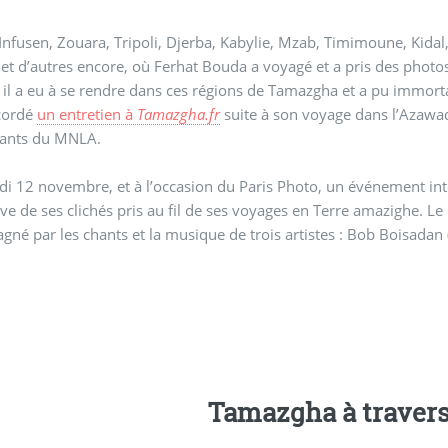
nfusen, Zouara, Tripoli, Djerba, Kabylie, Mzab, Timimoune, Kidal, Tinbu
 et d’autres encore, où Ferhat Bouda a voyagé et a pris des phot
 il a eu à se rendre dans ces régions de Tamazgha et a pu immor
ccordé
un entretien à
Tamazgha.fr
suite à son voyage dans l’Azawad 
ants du MNLA.
i 12 novembre, et à l’occasion du Paris Photo, un événement int
erre amazighe. Le diaporama de cette sélection qui sera projeté sera
né par les chants et la musique de trois artistes : Bob Boisadan (cl
Tamazgha à travers