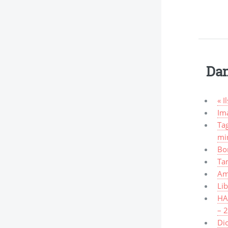
Dan
« I
Ima
Tag
mi
Bo
Ta
Am
Lib
HAW
– 
Dic