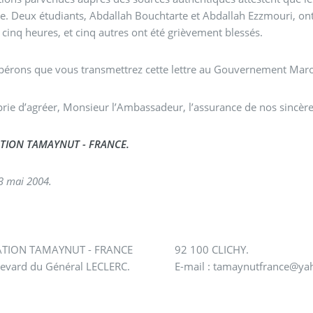
re. Deux étudiants, Abdallah Bouchtarte et Abdallah Ezzmouri, ont 
cinq heures, et cinq autres ont été grièvement blessés.
pérons que vous transmettrez cette lettre au Gouvernement Maro
Je vous prie d’agréer, Monsieur l’Ambassadeur, l’assurance de nos sincè
ASSOCIATION TAMAYNUT - FRANCE.
 3 mai 2004.
ASSOCIATION TAMAYNUT - FRANCE
92 100 CLICHY.
levard du Général LECLERC.
E-mail : tamaynutfrance@ya