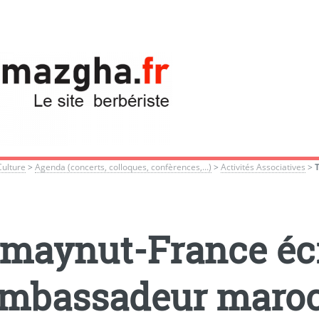
Culture
>
Agenda (concerts, colloques, confèrences,...)
>
Activités Associatives
>
maynut-France écr
ambassadeur maro