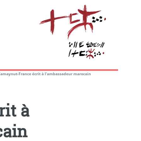
Tamaynut-France écrit à l’ambassadeur marocain
it à
cain