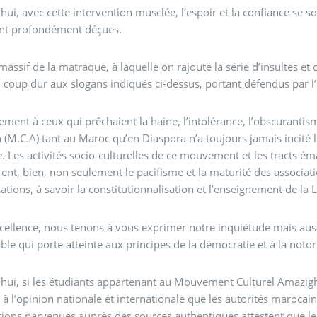
hui, avec cette intervention musclée, l’espoir et la confiance se 
ent profondément déçues.
massif de la matraque, à laquelle on rajoute la série d’insultes et 
 coup dur aux slogans indiqués ci-dessus, portant défendus par l
ement à ceux qui prêchaient la haine, l’intolérance, l’obscuranti
(M.C.A) tant au Maroc qu’en Diaspora n’a toujours jamais incité le
. Les activités socio-culturelles de ce mouvement et les tracts 
nt, bien, non seulement le pacifisme et la maturité des associati
ations, à savoir la constitutionnalisation et l’enseignement de l
cellence, nous tenons à vous exprimer notre inquiétude mais aussi
iable qui porte atteinte aux principes de la démocratie et à la noto
hui, si les étudiants appartenant au Mouvement Culturel Amazigh m
 à l’opinion nationale et internationale que les autorités maroca
ions parvenues auprès des sources authentiques attestent que les 