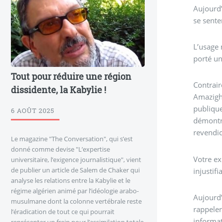
Aujourd’
se sent
L’usage 
porté un
Tout pour réduire une région
Contrair
dissidente, la Kabylie !
Amazigh 
publique
6 AOÛT 2025
démontre
revendic
Le magazine "The Conversation", qui s’est
donné comme devise "L’expertise
Votre ex
universitaire, l’exigence journalistique", vient
de publier un article de Salem de Chaker qui
injustif
analyse les relations entre la Kabylie et le
régime algérien animé par l’idéologie arabo-
Aujourd’
musulmane dont la colonne vertébrale reste
rappeler
l’éradication de tout ce qui pourrait
informat
représenter un frein pour l’assimilation totale