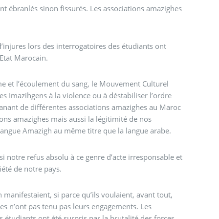
sont ébranlés sinon fissurés. Les associations amazighes
d’injures lors des interrogatoires des étudiants ont
’Etat Marocain.
sme et l’écoulement du sang, le Mouvement Culturel
s Imazihgens à la violence ou à déstabiliser l’ordre
émanant de différentes associations amazighes au Maroc
ons amazighes mais aussi la légitimité de nos
a Langue Amazigh au même titre que la langue arabe.
 notre refus absolu à ce genre d’acte irresponsable et
riété de notre pays.
anifestaient, si parce qu’ils voulaient, avant tout,
ines n’ont pas tenu pas leurs engagements. Les
étudiants ont été surpris par la brutalité des forces