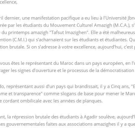
cellence,
ril dernier, une manifestation pacifique a eu lieu à l’Université Jbn
rée par les étudiants du Mouvement Culturel Amazigh (M.C.A.), s
e du printemps amazigh "Tafsut Imazighen". Elle a été malheure
ention (C.M.I.) qui s’acharnaient sur les étudiants et étudiantes. Q
stion brutale. Si on s’adresse à votre excellence, aujourd’hui, c’est
ous êtes le représentant du Maroc dans un pays européen, en l’occ
ager les signes d’ouverture et le processus de la démocratisation
, représentant aussi d’un pays qui brandissait, il y a Cinq ans, "E
mme et transparence" comme slogans de base pour mener le Maroc
e cordant ombilicale avec les années de planques.
t, la répression brutale des étudiants à Agadir soulève, aujourd’
s gouvernementales faites aux associations amazighes il y a qu