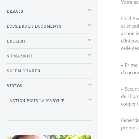
Votre ex
DÉBATS
Le 2l Av
et encad
DOSSIERS ET DOCUMENTS
annuell
d’Interv
ENGLISH
celle ge
S TMAZIGHT
–
Primo v
SALEM CHAKER
d’encour
VIDÉOS
–
Secundo
de l’ho
_ACTION POUR LA KABYLIE
couper l
Cependan
promesse