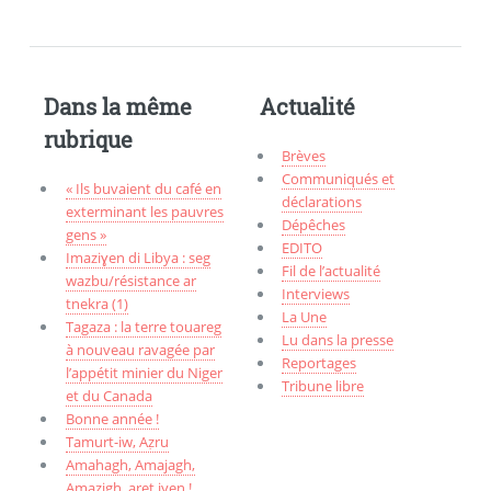
Dans la même
Actualité
rubrique
Brèves
Communiqués et
« Ils buvaient du café en
déclarations
exterminant les pauvres
Dépêches
gens »
EDITO
Imaziɣen di Libya : seg
Fil de l’actualité
wazbu/résistance ar
Interviews
tnekra (1)
La Une
Tagaza : la terre touareg
Lu dans la presse
à nouveau ravagée par
Reportages
l’appétit minier du Niger
Tribune libre
et du Canada
Bonne année !
Tamurt-iw, Aẓru
Amahagh, Amajagh,
Amazigh, aret iyen !