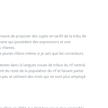
euve de proposer des sujets en tarifit de la tribu de
erkane qui possèdent des expressions et une
 rifaines.
de jeunes rifains même si je sais que les correcteurs
extes dans la langues issues de tribus du rif central.
t du reste de la population du rif et faisant partie
ue peu et utilisent des mots qui ne sont plus employé
e rifain en 2001 qui était beaucoup plus accessible