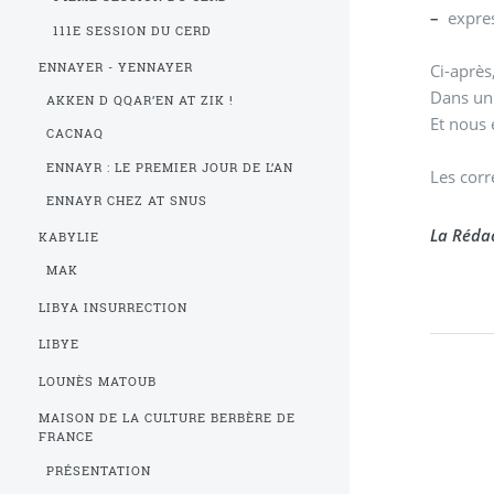
–
expres
111E SESSION DU CERD
Ci-après
ENNAYER - YENNAYER
Dans un 
AKKEN D QQAR’EN AT ZIK !
Et nous 
CACNAQ
ENNAYR : LE PREMIER JOUR DE L’AN
Les corr
ENNAYR CHEZ AT SNUS
La Rédac
KABYLIE
MAK
LIBYA INSURRECTION
LIBYE
LOUNÈS MATOUB
MAISON DE LA CULTURE BERBÈRE DE
FRANCE
PRÉSENTATION