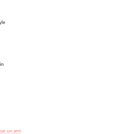
yle
in
par
un ami