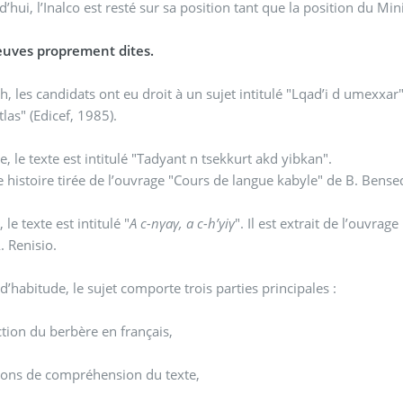
’hui, l’Inalco est resté sur sa position tant que la position du Mini
euves proprement dites.
h, les candidats ont eu droit à un sujet intitulé "Lqad’i d umexxar".
las" (Edicef, 1985).
e, le texte est intitulé "Tadyant n tsekkurt akd yibkan".
e histoire tirée de l’ouvrage "Cours de langue kabyle" de B. Bense
, le texte est intitulé "
A c-nγaγ, a c-h’yiγ
". Il est extrait de l’ouvra
. Renisio.
habitude, le sujet comporte trois parties principales :
ion du berbère en français,
ons de compréhension du texte,