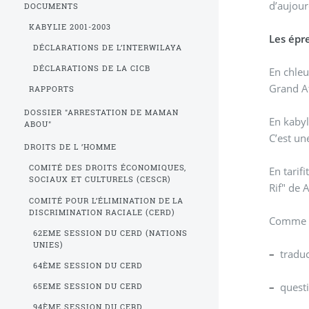
d’aujourd
DOCUMENTS
KABYLIE 2001-2003
Les épr
DÉCLARATIONS DE L’INTERWILAYA
DÉCLARATIONS DE LA CICB
En chleu
Grand At
RAPPORTS
DOSSIER "ARRESTATION DE MAMAN
En kabyl
ABOU"
C’est un
DROITS DE L ’HOMME
COMITÉ DES DROITS ÉCONOMIQUES,
En tarifit
SOCIAUX ET CULTURELS (CESCR)
Rif" de A
COMITÉ POUR L’ÉLIMINATION DE LA
DISCRIMINATION RACIALE (CERD)
Comme d’
62EME SESSION DU CERD (NATIONS
UNIES)
–
traduct
64ÈME SESSION DU CERD
–
questi
65EME SESSION DU CERD
94ÈME SESSION DU CERD