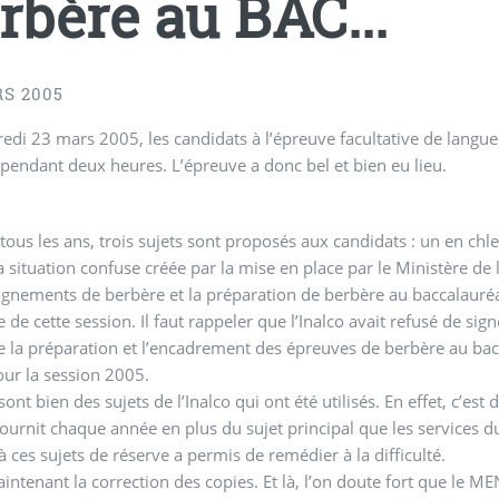
rbère au BAC...
S 2005
edi 23 mars 2005, les candidats à l’épreuve facultative de langu
pendant deux heures. L’épreuve a donc bel et bien eu lieu.
us les ans, trois sujets sont proposés aux candidats : un en chleu
la situation confuse créée par la mise en place par le Ministère d
ignements de berbère et la préparation de berbère au baccalauréa
e de cette session. Il faut rappeler que l’Inalco avait refusé de sig
 la préparation et l’encadrement des épreuves de berbère au baccal
our la session 2005.
sont bien des sujets de l’Inalco qui ont été utilisés. En effet, c’e
 fournit chaque année en plus du sujet principal que les services d
à ces sujets de réserve a permis de remédier à la difficulté.
intenant la correction des copies. Et là, l’on doute fort que le ME