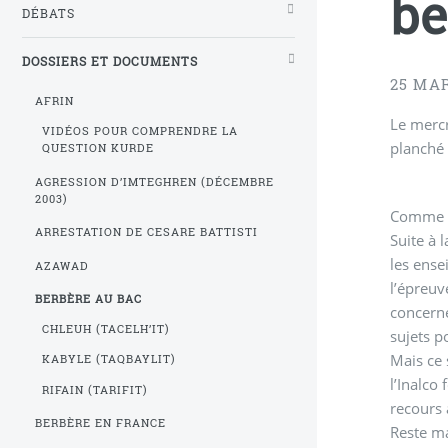
be
DÉBATS
DOSSIERS ET DOCUMENTS
25 MAR
AFRIN
Le mercr
VIDÉOS POUR COMPRENDRE LA
planché 
QUESTION KURDE
AGRESSION D’IMTEGHREN (DÉCEMBRE
2003)
Comme to
ARRESTATION DE CESARE BATTISTI
Suite à 
les ense
AZAWAD
l’épreuv
BERBÈRE AU BAC
concerne
CHLEUH (TACELH’IT)
sujets p
Mais ce 
KABYLE (TAQBAYLIT)
l’Inalco
RIFAIN (TARIFIT)
recours 
BERBÈRE EN FRANCE
Reste ma