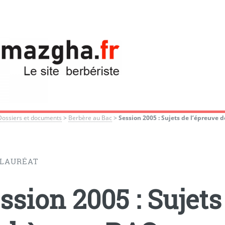
Dossiers et documents
>
Berbère au Bac
>
Session 2005 : Sujets de l’épreuve d
LAURÉAT
ssion 2005 : Sujets