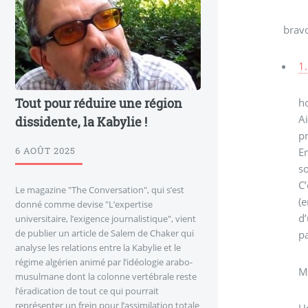
bravo
1.
Tout pour réduire une région
ho
Ai
dissidente, la Kabylie !
pr
6 AOÛT 2025
En
so
C’
Le magazine "The Conversation", qui s’est
(e
donné comme devise "L’expertise
d’
universitaire, l’exigence journalistique", vient
de publier un article de Salem de Chaker qui
pa
analyse les relations entre la Kabylie et le
régime algérien animé par l’idéologie arabo-
M
musulmane dont la colonne vertébrale reste
l’éradication de tout ce qui pourrait
représenter un frein pour l’assimilation totale
Un