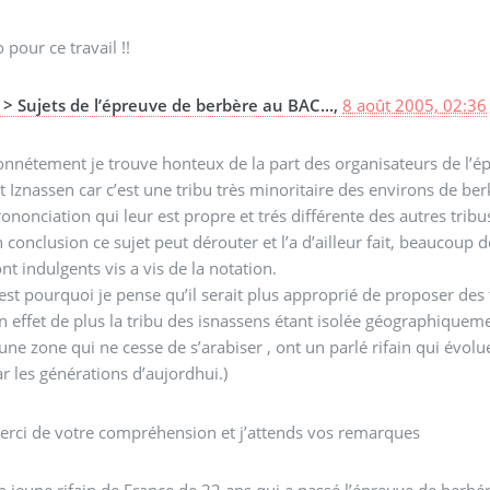
 pour ce travail !!
> Sujets de l’épreuve de berbère au BAC...,
8 août 2005, 02:36
nnétement je trouve honteux de la part des organisateurs de l’épr
t Iznassen car c’est une tribu très minoritaire des environs de b
ononciation qui leur est propre et trés différente des autres tribus
 conclusion ce sujet peut dérouter et l’a d’ailleur fait, beaucoup 
nt indulgents vis a vis de la notation.
est pourquoi je pense qu’il serait plus approprié de proposer des t
n effet de plus la tribu des isnassens étant isolée géographiquemen
une zone qui ne cesse de s’arabiser , ont un parlé rifain qui évol
r les générations d’aujordhui.)
erci de votre compréhension et j’attends vos remarques
 jeune rifain de France de 22 ans qui a passé l’épreuve de berbér