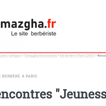
Autres rubriques
>
Tamazgha (l’association)
>
Eté berbère à Paris (2007)
>
Renco
É BERBÈRE À PARIS
ncontres "Jeuness