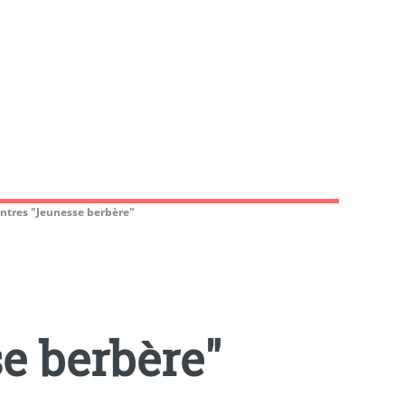
ntres "Jeunesse berbère"
e berbère"