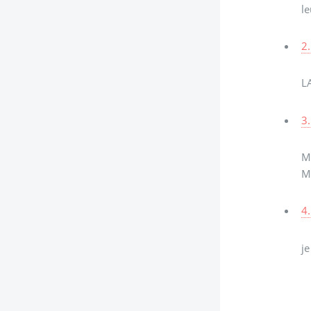
le
2.
L
3.
M
Ma
4.
je