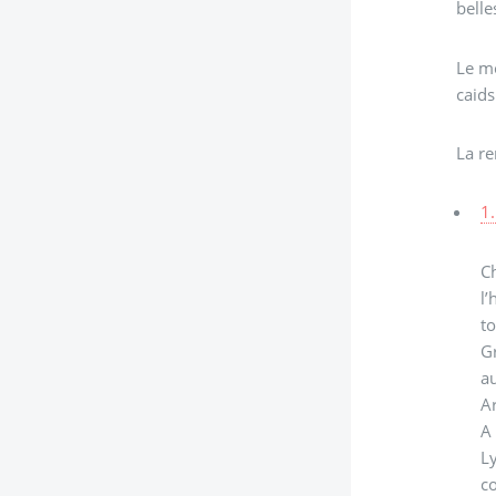
belle
Le mo
caid
La re
1.
C
l’
to
Gr
a
A
A
L
co