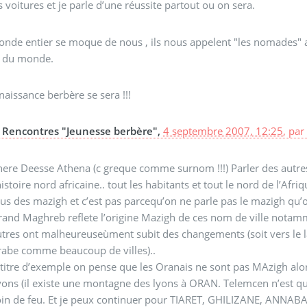
s voitures et je parle d’une réussite partout ou on sera.
nde entier se moque de nous , ils nous appelent "les nomades" al
s du monde.
naissance berbère se sera !!!
Rencontres "Jeunesse berbère",
4 septembre 2007, 12:25
,
pa
here Deesse Athena (c greque comme surnom !!!) Parler des autre
histoire nord africaine.. tout les habitants et tout le nord de l’Af
us des mazigh et c’est pas parcequ’on ne parle pas le mazigh qu’
and Maghreb reflete l’origine Mazigh de ces nom de ville notamme
utres ont malheureuseùment subit des changements (soit vers le 
rabe comme beaucoup de villes)..
 titre d’exemple on pense que les Oranais ne sont pas MAzigh alo
yons (il existe une montagne des lyons à ORAN. Telemcen n’est que
in de feu. Et je peux continuer pour TIARET, GHILIZANE, ANNABA, e