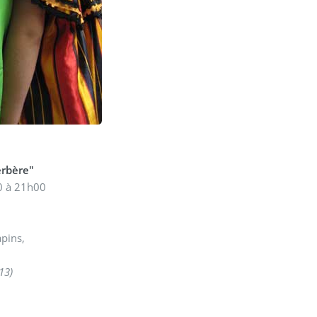
erbère"
0 à 21h00
apins,
13)