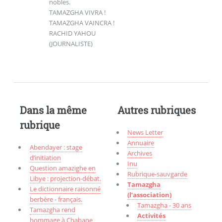
nobles.
TAMAZGHA VIVRA !
TAMAZGHA VAINCRA !
RACHID YAHOU
(JOURNALISTE)
Dans la même
Autres rubriques
rubrique
News Letter
Annuaire
Abendayer : stage
Archives
d’initiation
Inu
Question amazighe en
Rubrique-sauvgarde
Libye : projection-débat.
Tamazgha
Le dictionnaire raisonné
(l’association)
berbère - français.
Tamazgha - 30 ans
Tamazgha rend
Activités
hommage à Chabane