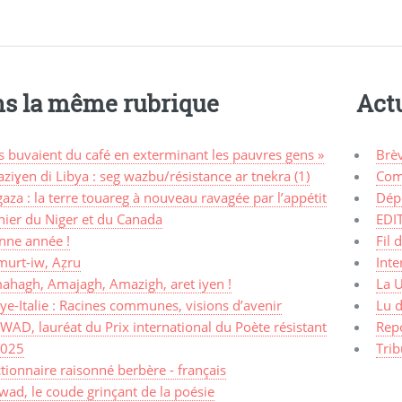
s la même rubrique
Actu
ls buvaient du café en exterminant les pauvres gens »
Brè
ziɣen di Libya : seg wazbu/résistance ar tnekra (1)
Com
aza : la terre touareg à nouveau ravagée par l’appétit
Dép
nier du Niger et du Canada
EDI
nne année !
Fil 
murt-iw, Aẓru
Inte
ahagh, Amajagh, Amazigh, aret iyen !
La 
ye-Italie : Racines communes, visions d’avenir
Lu d
AD, lauréat du Prix international du Poète résistant
Rep
2025
Trib
tionnaire raisonné berbère - français
ad, le coude grinçant de la poésie