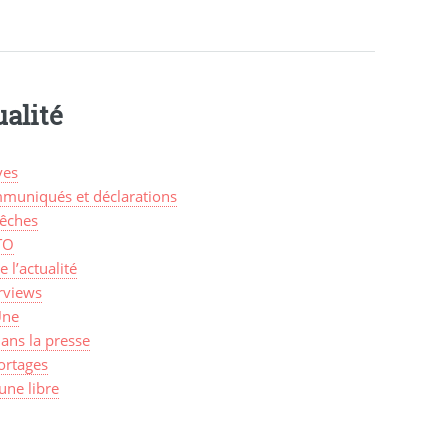
alité
ves
muniqués et déclarations
êches
TO
de l’actualité
rviews
Une
ans la presse
ortages
une libre