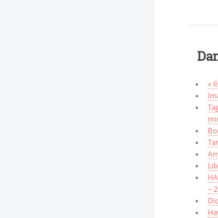
Dan
« I
Ima
Tag
mi
Bo
Ta
Am
Lib
HAW
– 
Dic
Haw