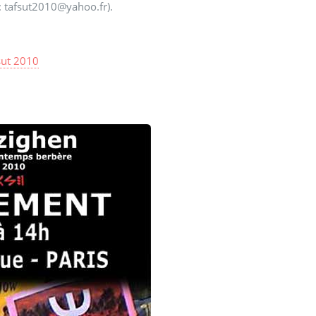
 : tafsut2010@yahoo.fr).
fsut 2010