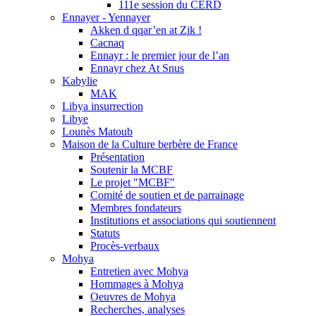
111e session du CERD
Ennayer - Yennayer
Akken d qqar’en at Zik !
Cacnaq
Ennayr : le premier jour de l’an
Ennayr chez At Snus
Kabylie
MAK
Libya insurrection
Libye
Lounès Matoub
Maison de la Culture berbère de France
Présentation
Soutenir la MCBF
Le projet "MCBF"
Comité de soutien et de parrainage
Membres fondateurs
Institutions et associations qui soutiennent
Statuts
Procès-verbaux
Mohya
Entretien avec Mohya
Hommages à Mohya
Oeuvres de Mohya
Recherches, analyses