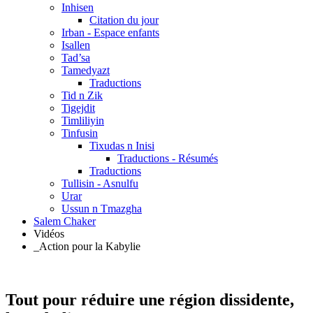
Inhisen
Citation du jour
Irban - Espace enfants
Isallen
Tad’sa
Tamedyazt
Traductions
Tid n Zik
Tigejdit
Timliliyin
Tinfusin
Tixudas n Inisi
Traductions - Résumés
Traductions
Tullisin - Asnulfu
Urar
Ussun n Tmazgha
Salem Chaker
Vidéos
_Action pour la Kabylie
Tout pour réduire une région dissidente,