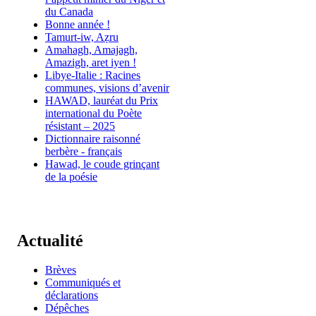
du Canada
Bonne année !
Tamurt-iw, Aẓru
Amahagh, Amajagh,
Amazigh, aret iyen !
Libye-Italie : Racines
communes, visions d’avenir
HAWAD, lauréat du Prix
international du Poète
résistant – 2025
Dictionnaire raisonné
berbère - français
Hawad, le coude grinçant
de la poésie
Actualité
Brèves
Communiqués et
déclarations
Dépêches