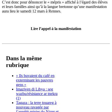
C’est donc pour dénoncer le « mépris » affiché à l’égard des élèves
et leurs familles ainsi qu’à la langue bretonne qu’une manifestation
aura lieu le samedi 12 mars à Rennes.
Lire l’appel à la manifestation
Dans la même
rubrique
« Ils buvaient du café en
exterminant les pauvres
gens »
Imaziɣen di Libya : seg
wazbu/résistance ar tnekra
(1)
Tagaza : la terre touareg à
nouveau ravagée par
l’appétit minier du Niger et