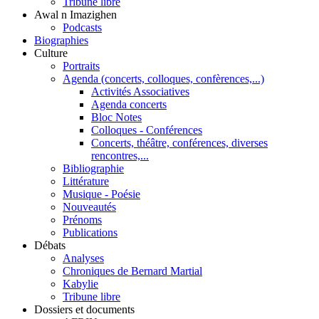
Tribune libre
Awal n Imazighen
Podcasts
Biographies
Culture
Portraits
Agenda (concerts, colloques, confèrences,...)
Activités Associatives
Agenda concerts
Bloc Notes
Colloques - Conférences
Concerts, théâtre, conférences, diverses
rencontres,...
Bibliographie
Littérature
Musique - Poésie
Nouveautés
Prénoms
Publications
Débats
Analyses
Chroniques de Bernard Martial
Kabylie
Tribune libre
Dossiers et documents