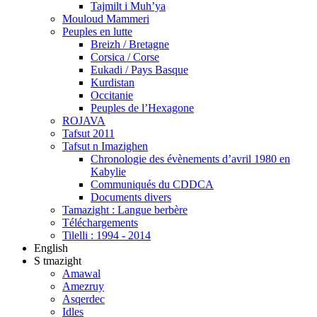
Tajmilt i Muh’ya
Mouloud Mammeri
Peuples en lutte
Breizh / Bretagne
Corsica / Corse
Eukadi / Pays Basque
Kurdistan
Occitanie
Peuples de l’Hexagone
ROJAVA
Tafsut 2011
Tafsut n Imazighen
Chronologie des évènements d’avril 1980 en
Kabylie
Communiqués du CDDCA
Documents divers
Tamazight : Langue berbère
Téléchargements
Tilelli : 1994 - 2014
English
S tmazight
Amawal
Amezruy
Asqerdec
Idles