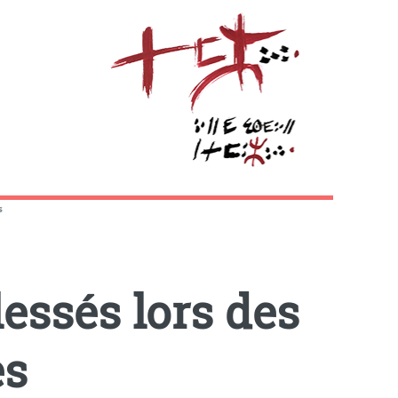
s
essés lors des
ès