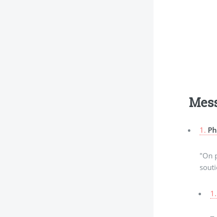
Mes
1.
Ph
"On 
souti
1.