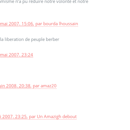
lamisme n’a pu réduire notre volonté et notre
 mai 2007, 15:06
,
par
bourda lhoussain
la liberation de peuple berber
 mai 2007, 23:24
uin 2008, 20:38
,
par
amaz20
i 2007, 23:25
,
par
Un Amazigh debout