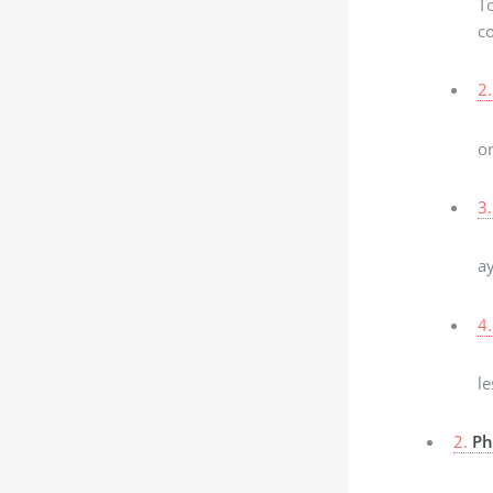
To
c
2.
on
3.
ay
4.
le
2.
Ph