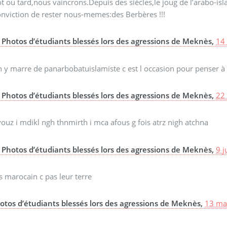
t ou tard,nous vaincrons.Depuis des siècles,le joug de l’arabo-is
onviction de rester nous-memes:des Berbères !!!
Photos d’étudiants blessés lors des agressions de Meknès,
14
 y marre de panarbobatuislamiste c est l occasion pour penser à 
Photos d’étudiants blessés lors des agressions de Meknès,
22
ouz i mdikl ngh thnmirth i mca afous g fois atrz nigh atchna
Photos d’étudiants blessés lors des agressions de Meknès,
9 j
s marocain c pas leur terre
otos d’étudiants blessés lors des agressions de Meknès,
13 ma