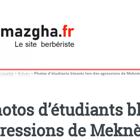
Actualité
>
Brèves
>
Photos d’étudiants blessés lors des agressions de Meknè
otos d’étudiants bl
ressions de Mekn