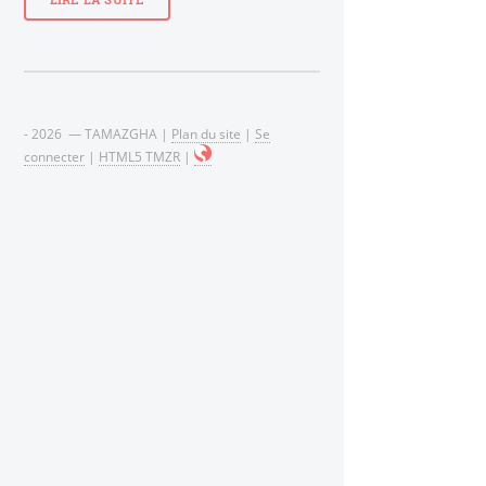
LIRE LA SUITE
- 2026 — TAMAZGHA |
Plan du site
|
Se
connecter
|
HTML5 TMZR
|