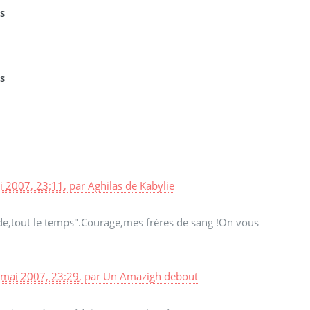
s
s
i 2007, 23:11
,
par
Aghilas de Kabylie
e,tout le temps".Courage,mes frères de sang !On vous
 mai 2007, 23:29
,
par
Un Amazigh debout