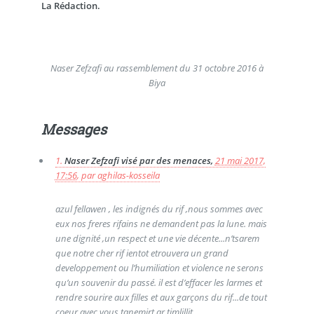
La Rédaction.
Naser Zefzafi au rassemblement du 31 octobre 2016 à
Biya
Messages
1.
Naser Zefzafi visé par des menaces,
21 mai 2017,
17:56
,
par
aghilas-kosseila
azul fellawen , les indignés du rif ,nous sommes avec
eux nos freres rifains ne demandent pas la lune. mais
une dignité ,un respect et une vie décente...n’tsarem
que notre cher rif ientot etrouvera un grand
developpement ou l’humiliation et violence ne serons
qu’un souvenir du passé. il est d’effacer les larmes et
rendre sourire aux filles et aux garçons du rif...de tout
coeur avec vous.tanemirt ar timlillit.