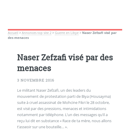
Accueil
>
Annonces top site 2
>
Guerre en Libye
>
Naser Zefzafi visé par
des menaces
Naser Zefzafi visé par des
menaces
3 NOVEMBRE 2016
Le militant Naser Zefzafi, un des leaders du
mouvement de protestation parti de Biya (Housayma)
suite à cruel assassinat de Mohcine Fikri le 28 octobre,
est visé par des pressions, menaces et intimidations
notamment par téléphone. L’un des messages qu’il a
reçu lui dit en substance « Race de ta mère, nous allons
t’asseoir sur une bouteille… ».