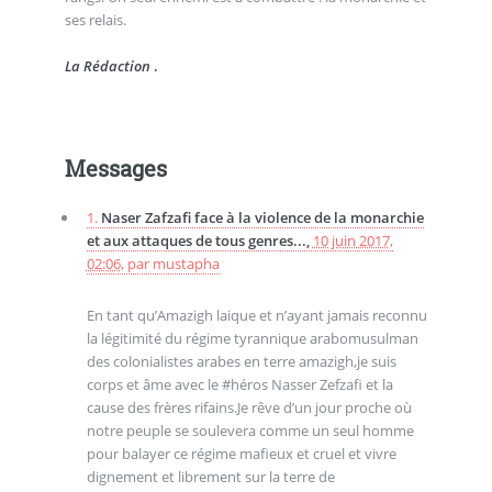
ses relais.
La Rédaction
.
Messages
1.
Naser Zafzafi face à la violence de la monarchie
et aux attaques de tous genres...,
10 juin 2017,
02:06
,
par
mustapha
En tant qu’Amazigh laique et n’ayant jamais reconnu
la légitimité du régime tyrannique arabomusulman
des colonialistes arabes en terre amazigh,je suis
corps et âme avec le #héros Nasser Zefzafi et la
cause des frères rifains.Je rêve d’un jour proche où
notre peuple se soulevera comme un seul homme
pour balayer ce régime mafieux et cruel et vivre
dignement et librement sur la terre de