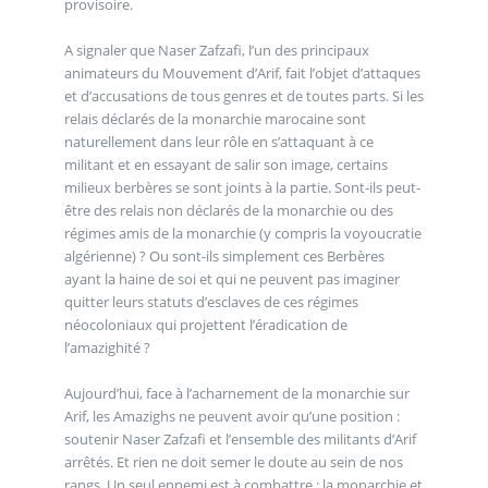
provisoire.
A signaler que Naser Zafzafi, l’un des principaux
animateurs du Mouvement d’Arif, fait l’objet d’attaques
et d’accusations de tous genres et de toutes parts. Si les
relais déclarés de la monarchie marocaine sont
naturellement dans leur rôle en s’attaquant à ce
militant et en essayant de salir son image, certains
milieux berbères se sont joints à la partie. Sont-ils peut-
être des relais non déclarés de la monarchie ou des
régimes amis de la monarchie (y compris la voyoucratie
algérienne) ? Ou sont-ils simplement ces Berbères
ayant la haine de soi et qui ne peuvent pas imaginer
quitter leurs statuts d’esclaves de ces régimes
néocoloniaux qui projettent l’éradication de
l’amazighité ?
Aujourd’hui, face à l’acharnement de la monarchie sur
Arif, les Amazighs ne peuvent avoir qu’une position :
soutenir Naser Zafzafi et l’ensemble des militants d’Arif
arrêtés. Et rien ne doit semer le doute au sein de nos
rangs. Un seul ennemi est à combattre : la monarchie et