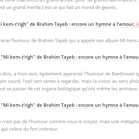
est un grand merite,c’est ce qui fait un mond de geants.
i kem-z’righ" de Brahim Tayeb : encore un hymne à l’amour,
4
récie l’humour de Brahim Tayeb qui a appelé son album Mi kem-z
"Mi kem-z’righ" de Brahim Tayeb : encore un hymne à l’amou
u dois, a mon avis, également apprecier l’humour de Beethoven q
ant sourd. l’oeil sert certes à regarder, mais la vision au sens philo
eut se passer de cet organe biologique qu’ont même les animaux. 
"Mi kem-z’righ" de Brahim Tayeb : encore un hymne à l’amou
e n’est pas de l’humour comme vous le croyez, mais une métaphor
 qui relève du fort intèrieur.