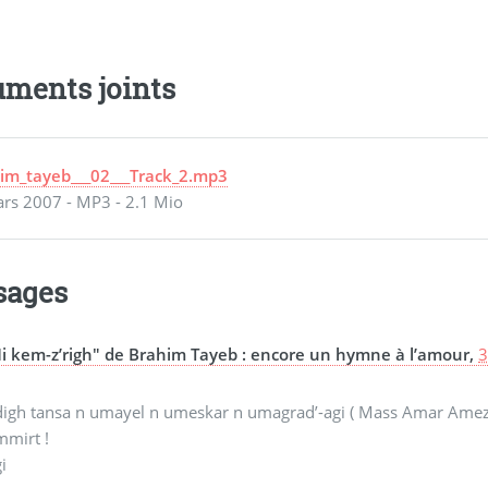
ments joints
im_tayeb___02___Track_2.mp3
rs 2007
-
MP3
-
2.1 Mio
sages
i kem-z’righ" de Brahim Tayeb : encore un hymne à l’amour,
3
digh tansa n umayel n umeskar n umagrad’-agi ( Mass Amar Amezi
mmirt !
i