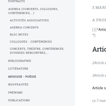
PORTRAITS
3 MAR
AGENDA (CONCERTS, COLLOQUES,
CONFÈRENCES,...)
A PRO
ACTIVITÉS ASSOCIATIVES
AGENDA CONCERTS
[|[*
Arti
*]
BLOC NOTES
COLLOQUES - CONFÉRENCES
Arti
CONCERTS, THÉÂTRE, CONFÉRENCES,
DIVERSES RENCONTRES,...
BIBLIOGRAPHIE
2
Article
LITTÉRATURE
3
Article
MUSIQUE - POÉSIE
NOUVEAUTÉS
Article
PRÉNOMS
Le 7 mar
PUBLICATIONS