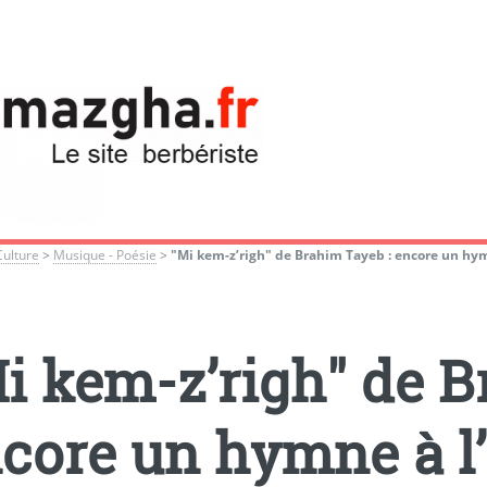
Culture
>
Musique - Poésie
>
"Mi kem-z’righ" de Brahim Tayeb : encore un hy
i kem-z’righ" de B
core un hymne à l