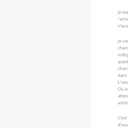
Je ti
"arti
n’avo
Je vi
chans
indiq
quest
chans
dans 
L’oeu
Où es
atten
arti
C’est
d’ouv