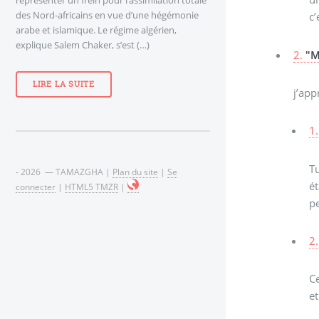
des Nord-africains en vue d’une hégémonie
c’
arabe et islamique. Le régime algérien,
explique Salem Chaker, s’est (…)
2.
"M
LIRE LA SUITE
j’app
1.
T
- 2026 — TAMAZGHA |
Plan du site
|
Se
ét
connecter
|
HTML5 TMZR
|
p
2.
C
et