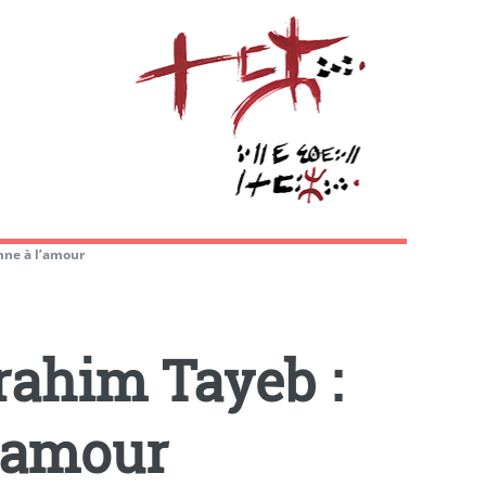
mne à l’amour
rahim Tayeb :
’amour