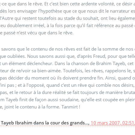
t-ce que dans le rêve. Et c’est bien cette ardente volonté, ce dési
dès lors envisager l’hypothèse que ce que nous dit le narrateur est 
l’Autre qui restent toutefois au stade du souhait, ont lieu égalem
ieu doublement irréel, à la fois parce qu’il fait référence au passé
 passé n’est vécu que dans le rêve.
savons que le contenu de nos rêves est fait de la somme de nos 
ue oubliées. Nous savons aussi que, d’après Freud, pour que telle
ut un élément déclencheur. Dans la chanson de Brahim Tayeb, cet 
teur de re/voir sa bien-aimée. Toutefois, les rêves, rappelons le, 
pas décider du moment où ils doivent prendre fin. Ainsi, quand on
fini pas ; et à l’opposé, quand c’est un rêve qui comble nos désirs,
pas, et le retour à la dure réalité se fait toujours de manière brut
m Tayeb finit de façon aussi soudaine, qu’elle est coupée en pl
te, joint le contenu à la forme. Tanmirt !
Tayeb Ibrahim dans la cour des grands...,
10 mars 2007, 02:51