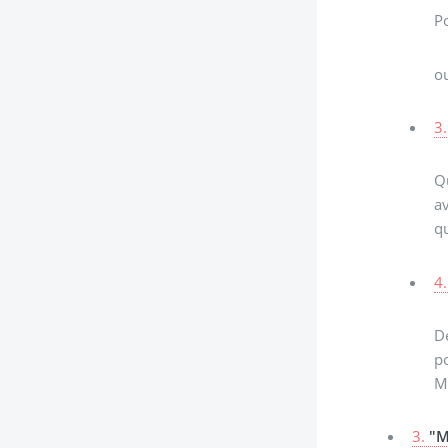
Po
o
3.
Qu
av
qu
4.
De
po
Me
3.
"M