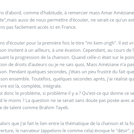
ens d’abord, comme d’habitude, à remercier mass Amar Améziane, à 
ste",mais aussi de nous permettre d’écouter, ne serait-ce qu’un 
ns pas facilement accès ici en France.
ens d’écouter pour la première fois le titre "mi kem-zrigh". Il est 
on invitent à un ailleurs, à une évasion. Cependant, au cours de l’
uant la progression de la chanson. Quand celle-ci était sur le point
ion de droits d’auteurs ou je ne sais quoi, Mass Améziane n’a pas
on. Pendant quelques secondes, j’étais un peu frustré du fait que 
son ensemble. Toutefois, quelques secondes après, j’ai réalisé qu
vre est là, complète, intégrale.
t donc le problème, si problème il y a ? Qu’est-ce qui donne ce 
d le moins ? La question ne se serait sans doute pas posée avec au
ste de talent comme Brahim Tayeb.
 alors que j’ai fait le lien entre la thématique de la chanson et l
erture, le narrateur (appelons-le comme cela) évoque le "désir",