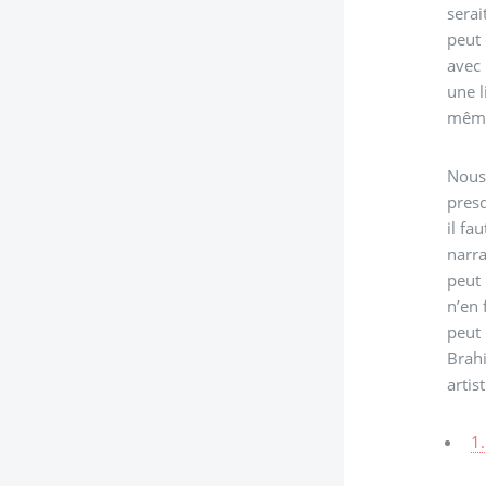
serai
peut 
avec 
une l
même
Nous 
presq
il fa
narra
peut 
n’en 
peut 
Brahi
artis
1.