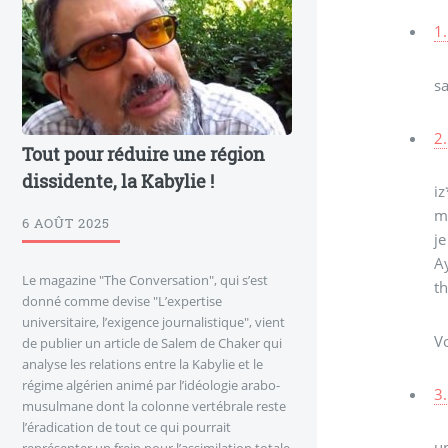
1.
s
2.
Tout pour réduire une région
dissidente, la Kabylie !
iz
mu
6 AOÛT 2025
je
A
Le magazine "The Conversation", qui s’est
t
donné comme devise "L’expertise
universitaire, l’exigence journalistique", vient
Vo
de publier un article de Salem de Chaker qui
analyse les relations entre la Kabylie et le
régime algérien animé par l’idéologie arabo-
3.
musulmane dont la colonne vertébrale reste
l’éradication de tout ce qui pourrait
u
représenter un frein pour l’assimilation totale