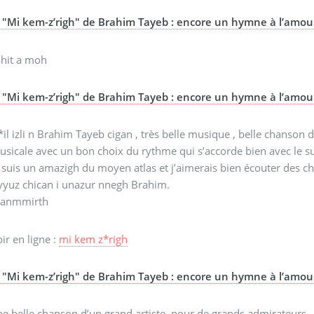
"Mi kem-z’righ" de Brahim Tayeb : encore un hymne à l’amou
ahit a moh
"Mi kem-z’righ" de Brahim Tayeb : encore un hymne à l’amou
*il izli n Brahim Tayeb cigan , très belle musique , belle chanson 
sicale avec un bon choix du rythme qui s’accorde bien avec le su
 suis un amazigh du moyen atlas et j’aimerais bien écouter des cha
yyuz chican i unazur nnegh Brahim.
hanmmirth
ir en ligne :
mi kem z*righ
"Mi kem-z’righ" de Brahim Tayeb : encore un hymne à l’amou
ne belle chanson,d’un grand artiste ,pour de grands admirateurs,