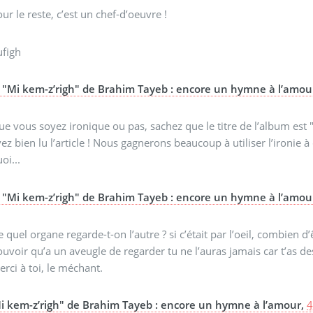
ur le reste, c’est un chef-d’oeuvre !
ufigh
"Mi kem-z’righ" de Brahim Tayeb : encore un hymne à l’amou
e vous soyez ironique ou pas, sachez que le titre de l’album est 
ez bien lu l’article ! Nous gagnerons beaucoup à utiliser l’ironie 
oi...
"Mi kem-z’righ" de Brahim Tayeb : encore un hymne à l’amou
 quel organe regarde-t-on l’autre ? si c’était par l’oeil, combien d
uvoir qu’a un aveugle de regarder tu ne l’auras jamais car t’as d
rci à toi, le méchant.
i kem-z’righ" de Brahim Tayeb : encore un hymne à l’amour,
4