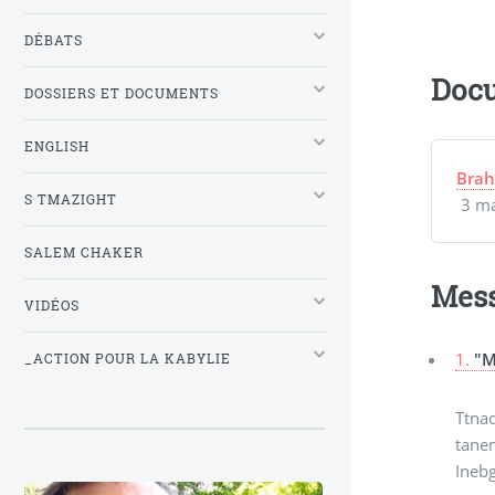
DÉBATS
Docu
DOSSIERS ET DOCUMENTS
ENGLISH
Brah
S TMAZIGHT
3 ma
SALEM CHAKER
Mes
VIDÉOS
1.
"M
_ACTION POUR LA KABYLIE
Ttna
tane
Inebg