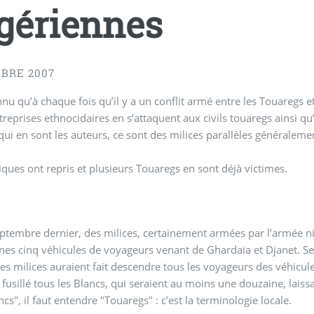
gériennes
OBRE 2007
onnu qu’à chaque fois qu’il y a un conflit armé entre les Touaregs 
treprises ethnocidaires en s’attaquent aux civils touaregs ainsi qu’
i en sont les auteurs, ce sont des milices parallèles générale
iques ont repris et plusieurs Touaregs en sont déjà victimes.
ptembre dernier, des milices, certainement armées par l’armée nig
nes cinq véhicules de voyageurs venant de Ghardaïa et Djanet.
les milices auraient fait descendre tous les voyageurs des véhicules
 fusillé tous les Blancs, qui seraient au moins une douzaine, laissa
ncs", il faut entendre "Touaregs" : c’est la terminologie locale.