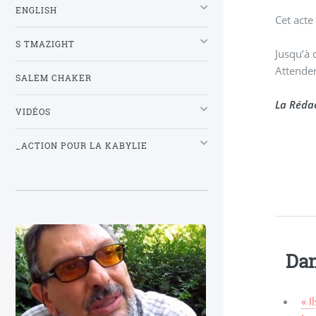
ENGLISH
Cet acte
S TMAZIGHT
Jusqu’à 
Attenden
SALEM CHAKER
La Réda
VIDÉOS
_ACTION POUR LA KABYLIE
Dan
« I