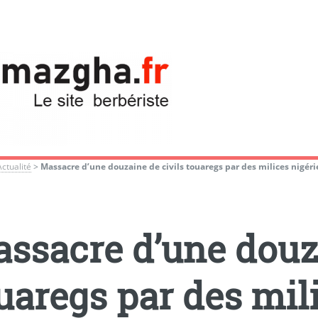
Actualité
>
Massacre d’une douzaine de civils touaregs par des milices nigér
ssacre d’une douza
uaregs par des mil