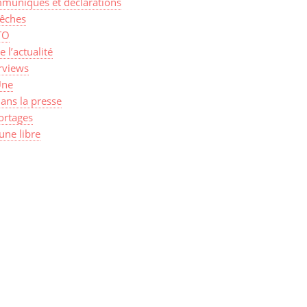
muniqués et déclarations
êches
TO
de l’actualité
rviews
Une
ans la presse
ortages
une libre