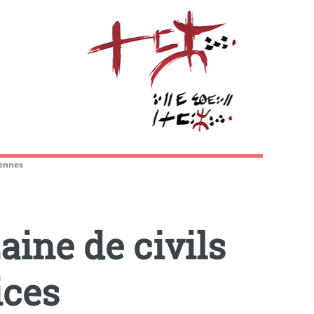
iennes
ine de civils
ices