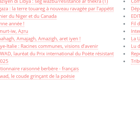
ziɣen di Libya : seg wazbu/résistance ar tnekra (1)
Com
aza : la terre touareg à nouveau ravagée par l’appétit
Dép
nier du Niger et du Canada
EDI
nne année !
Fil 
murt-iw, Aẓru
Inte
ahagh, Amajagh, Amazigh, aret iyen !
La 
ye-Italie : Racines communes, visions d’avenir
Lu d
AD, lauréat du Prix international du Poète résistant
Rep
2025
Trib
tionnaire raisonné berbère - français
ad, le coude grinçant de la poésie