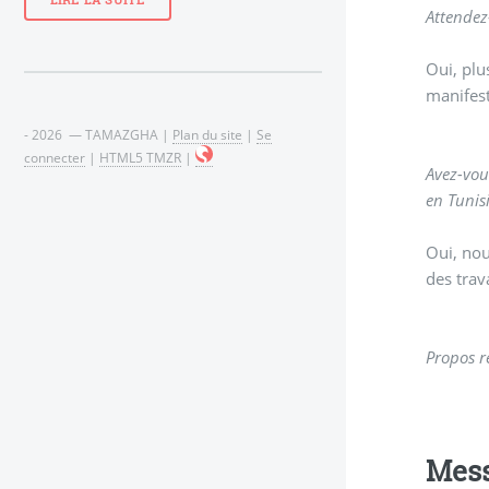
LIRE LA SUITE
Attendez
Oui, plu
manifest
- 2026 — TAMAZGHA |
Plan du site
|
Se
connecter
|
HTML5 TMZR
|
Avez-vou
en Tunisi
Oui, nou
des trav
Propos r
Mes