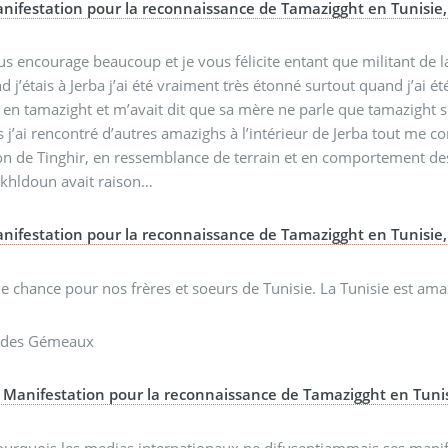
nifestation pour la reconnaissance de Tamazigght en Tunisie
us encourage beaucoup et je vous félicite entant que militant de 
 j’étais à Jerba j’ai été vraiment très étonné surtout quand j’ai é
 en tamazight et m’avait dit que sa mère ne parle que tamazight ses 
 j’ai rencontré d’autres amazighs à l’intérieur de Jerba tout me c
on de Tinghir, en ressemblance de terrain et en comportement des ge
khldoun avait raison…
nifestation pour la reconnaissance de Tamazigght en Tunisie
 chance pour nos frères et soeurs de Tunisie. La Tunisie est a
 des Gémeaux
Manifestation pour la reconnaissance de Tamazigght en Tuni
ourquois les medias internationaux ne difusentjammais ses manife