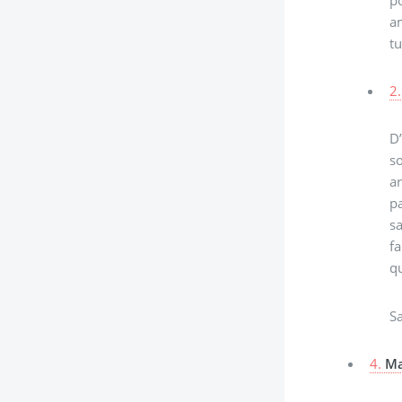
a
tu
2.
D’
so
a
pa
sa
fa
qu
S
4.
Ma