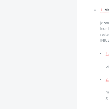
1.
Ma
je so
leur 
rest
INJUS
1.
p
2.
m
g