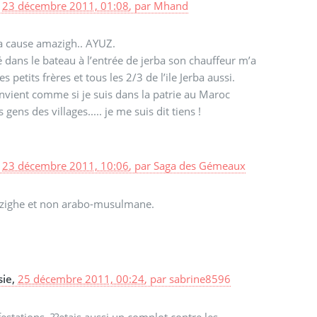
,
23 décembre 2011, 01:08
,
par
Mhand
la cause amazigh.. AYUZ.
té dans le bateau à l’entrée de jerba son chauffeur m’a
petits frères et tous les 2/3 de l’ile Jerba aussi.
onvient comme si je suis dans la patrie au Maroc
ns des villages..... je me suis dit tiens !
,
23 décembre 2011, 10:06
,
par
Saga des Gémeaux
mazighe et non arabo-musulmane.
sie,
25 décembre 2011, 00:24
,
par
sabrine8596
stations, ??etais aussi un complot contre les