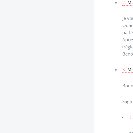
2.
Ma
Je vo
Quand
parlé
Après
(régi
Beno
3.
Ma
Bonne
Saga
1.
p