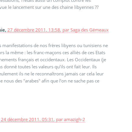
vue le lancement sur une des chaine libyennes ??
sie,
27 décembre 2011, 13:58
,
par
Saga des Gémeaux
es manifestations de nos frères libyens ou tunisiens ne
s la même : les franc-maçons ces alliés de ces Etats
nements français et occidentaux. Les Occidentaux (je
onné toutes les valeurs qu’ils ont fait leur. Ils
eulement ils ne le reconnaîtrons jamais car cela leur
 de nous des "arabes" afin que l’on ne sache pas ce
,
24 décembre 2011, 05:31
,
par
amazigh-2