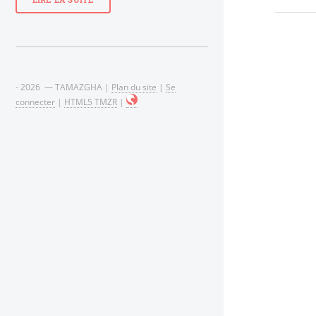
LIRE LA SUITE
- 2026 — TAMAZGHA |
Plan du site
|
Se
connecter
|
HTML5 TMZR
|