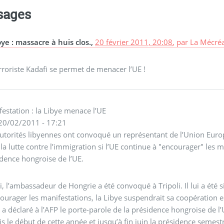
sages
bye : massacre à huis clos.,
20 février 2011, 20:08
,
par
La Mécréa
rroriste Kadafi se permet de menacer l’UE !
estation : la Libye menace l’UE
20/02/2011 - 17:21
utorités libyennes ont convoqué un représentant de l’Union Eur
la lutte contre l’immigration si l’UE continue à "encourager" les 
dence hongroise de l’UE.
i, l’ambassadeur de Hongrie a été convoqué à Tripoli. Il lui a été 
ourager les manifestations, la Libye suspendrait sa coopération en
, a déclaré à l’AFP le porte-parole de la présidence hongroise de
s le début de cette année et jusqu’à fin juin la présidence semest