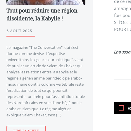
de ce ré
amazighe
Tout pour réduire une région
fois pou
dissidente, la Kabylie !
Si l’Occ
POUR LUI
6 AOÛT 2025
Le magazine "The Conversation", qui s’est
Lhoussa
donné comme devise "L’expertise
universitaire, l’exigence journalistique", vient
de publier un article de Salem de Chaker qui
analyse les relations entre la Kabylie et le
régime algérien animé par l’idéologie arabo-
musulmane dont la colonne vertébrale reste
l’éradication de tout ce qui pourrait
représenter un frein pour l’assimilation totale
des Nord-africains en vue d’une hégémonie
arabe et islamique. Le régime algérien,
C
0
t
explique Salem Chaker, s’est (…)