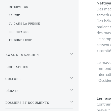
Nettoya
INTERVIEWS
Des médi
samedi à
LA UNE
Des héli
LU DANS LA PRESSE
parlent 
REPORTAGES
des mas
Le compt
TRIBUNE LIBRE
cessent 
« comité
AWAL N IMAZIGHEN
Le massa
BIOGRAPHIES
immondes
internat
CULTURE
l’Occide
DÉBATS
Les rais
DOSSIERS ET DOCUMENTS
Contrair
prévaut 