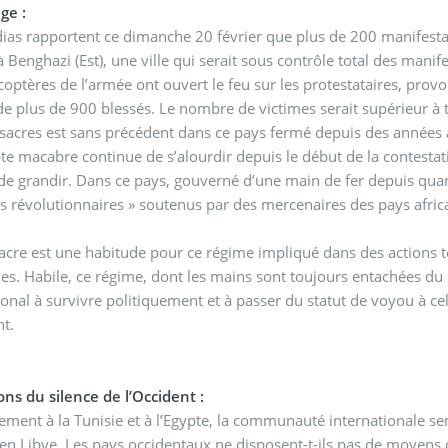
ge :
as rapportent ce dimanche 20 février que plus de 200 manifestan
 Benghazi (Est), une ville qui serait sous contrôle total des manif
coptères de l’armée ont ouvert le feu sur les protestataires, prov
de plus de 900 blessés. Le nombre de victimes serait supérieur à t
sacres est sans précédent dans ce pays fermé depuis des années
e macabre continue de s’alourdir depuis le début de la contestat
de grandir. Dans ce pays, gouverné d’une main de fer depuis quar
s révolutionnaires » soutenus par des mercenaires des pays afri
cre est une habitude pour ce régime impliqué dans des actions te
. Habile, ce régime, dont les mains sont toujours entachées du s
ional à survivre politiquement et à passer du statut de voyou à ce
nt.
ons du silence de l’Occident :
ement à la Tunisie et à l’Egypte, la communauté internationale se
en Libye. Les pays occidentaux ne disposent-t-ils pas de moyens