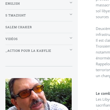
ENGLISH
massacre
sol liby
S TMAZIGHT
sources 
SALEM CHAKER
Deuxième
infrastr
VIDÉOS
Il est c
Troisièm
_ACTION POUR LA KABYLIE
notammen
énorméme
Rappelon
terroris
un chan
Le comb
Les Liby
sacrifia