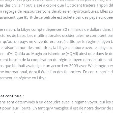
s des civils ? Tout laisse à croire que l’Occident traitera Tripoli
en regorge de ressources considérables en hydrocarbures. Elles son
avancent que 85 % de ce pétrole est acheté par des pays europé
 raison, la Libye compte dépenser 30 milliards de dollars dans
uctures de base. Les multinationales occidentales ne comptent pas 
lair qu’aucun pays ne s’aventurera pas à critiquer le régime libyen 
e raison et non des moindres, la Libye collabore avec les pays oc
t d’Al-Qaïda au Maghreb islamique (AQMI) ainsi que dans le doss
nt besoin de la coopération du régime libyen dans la lutte anti
s que Kadhafi avait signé un accord en 2003 avec Washington en 
me international, dont il était l’un des financiers. En contrepartie
gement de régime en Libye.
at continue :
ens sont déterminés à en découdre avec le régime voyou qui les o
nt pour leur liberté. En tant qu’Amazighs, il est de notre devoir de