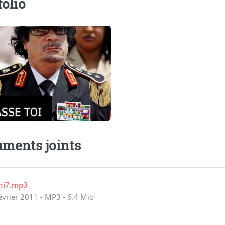
folio
ments joints
ni7.mp3
évrier 2011
-
MP3
-
6.4 Mio