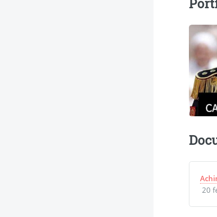
Port
Docu
Achi
20 f