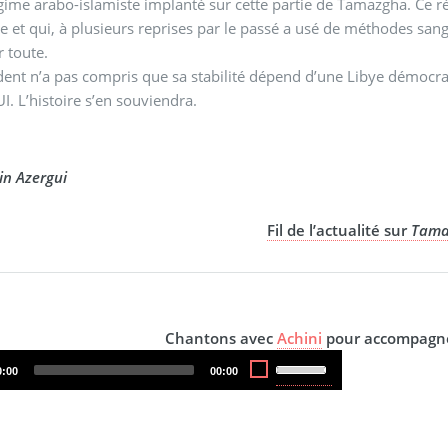
gime arabo-islamiste implanté sur cette partie de Tamazgha. Ce rég
 et qui, à plusieurs reprises par le passé a usé de méthodes san
r toute.
ident n’a pas compris que sa stabilité dépend d’une Libye démocr
. L’histoire s’en souviendra.
in Azergui
Fil de l’actualité sur
Tama
Chantons avec
Achini
pour accompagner
Audio
Use
urrent
Total
0:00
00:00
ime
duration
Player
Up/Down
Arrow
keys