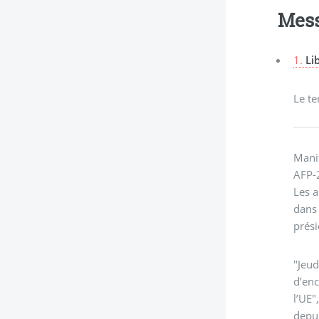
Mes
1.
Li
Le te
Manif
AFP-
Les a
dans 
prési
"Jeud
d’enc
l’UE"
depui