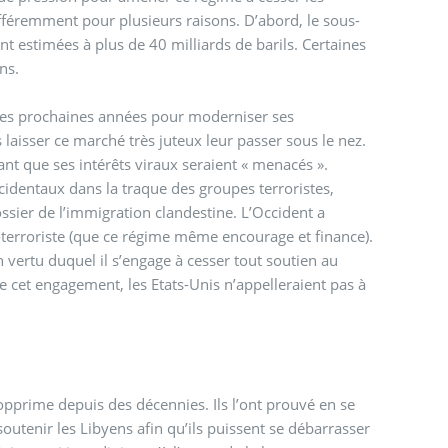
 différemment pour plusieurs raisons. D’abord, le sous-
t estimées à plus de 40 milliards de barils. Certaines
ens.
 les prochaines années pour moderniser ses
laisser ce marché très juteux leur passer sous le nez.
tant que ses intérêts viraux seraient « menacés ».
cidentaux dans la traque des groupes terroristes,
ier de l’immigration clandestine. L’Occident a
-terroriste (que ce régime même encourage et finance).
vertu duquel il s’engage à cesser tout soutien au
 de cet engagement, les Etats-Unis n’appelleraient pas à
pprime depuis des décennies. Ils l’ont prouvé en se
 soutenir les Libyens afin qu’ils puissent se débarrasser