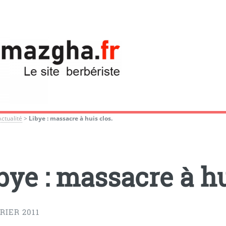
Actualité
>
Libye : massacre à huis clos.
bye : massacre à hu
RIER 2011