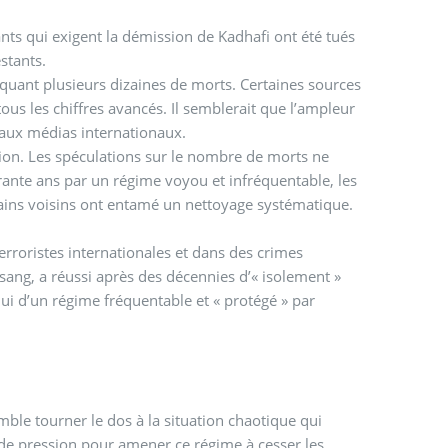
ts qui exigent la démission de Kadhafi ont été tués
estants.
oquant plusieurs dizaines de morts. Certaines sources
ous les chiffres avancés. Il semblerait que l’ampleur
 aux médias internationaux.
ion. Les spéculations sur le nombre de morts ne
ante ans par un régime voyou et infréquentable, les
cains voisins ont entamé un nettoyage systématique.
rroristes internationales et dans des crimes
ang, a réussi après des décennies d’« isolement »
lui d’un régime fréquentable et « protégé » par
mble tourner le dos à la situation chaotique qui
 de pression pour amener ce régime à cesser les