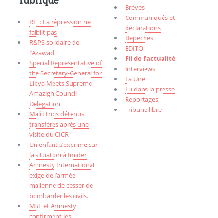
rubrique
Brèves
Communiqués et
RIF : La répression ne
déclarations
faiblit pas
Dépêches
R&PS solidaire de
EDITO
l’Azawad
Fil de l’actualité
Special Representative of
Interviews
the Secretary-General for
La Une
Libya Meets Supreme
Lu dans la presse
Amazigh Council
Reportages
Delegation
Tribune libre
Mali : trois détenus
transférés après une
visite du CICR
Un enfant s’exprime sur
la situation à Imider
Amnesty International
exige de l’armée
malienne de cesser de
bombarder les civils.
MSF et Amnesty
confirment les