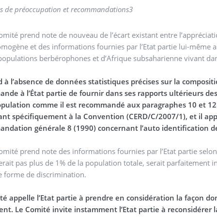
ujets de préoccupation et recommandations
3
omité prend note de nouveau de l’écart existant entre l’appréciatio
omogène et des informations fournies par l’Etat partie lui-même au 
populations berbérophones et d’Afrique subsaharienne vivant dan
d à l’absence de données statistiques précises sur la composit
nde à l’État partie de fournir dans ses rapports ultérieurs d
opulation comme il est recommandé aux paragraphes 10 et 12 
nt spécifiquement à la Convention (CERD/C/2007/1), et il appell
ndation générale 8 (1990) concernant l’auto identification 
omité prend note des informations fournies par l’Etat partie selon
erait pas plus de 1% de la population totale, serait parfaitement int
 forme de discrimination.
té appelle l’Etat partie à prendre en considération la façon d
ent. Le Comité invite instamment l’Etat partie à reconsidérer 