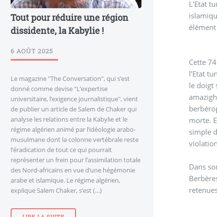
L’Etat t
islamiqu
Tout pour réduire une région
élément
dissidente, la Kabylie !
6 AOÛT 2025
Cette 74
l’Etat t
Le magazine "The Conversation", qui s’est
le doigt
donné comme devise "L’expertise
amazighe
universitaire, l’exigence journalistique", vient
berbérop
de publier un article de Salem de Chaker qui
analyse les relations entre la Kabylie et le
morte. E
régime algérien animé par l’idéologie arabo-
simple d
musulmane dont la colonne vertébrale reste
violatio
l’éradication de tout ce qui pourrait
représenter un frein pour l’assimilation totale
Dans son
des Nord-africains en vue d’une hégémonie
Berbères
arabe et islamique. Le régime algérien,
retenues
explique Salem Chaker, s’est (…)