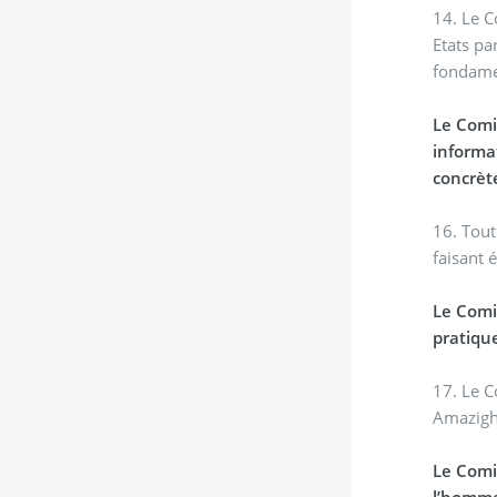
14. Le C
Etats pa
fondamen
Le Comit
informat
concrète
16. Tout
faisant 
Le Comi
pratique
17. Le C
Amazighs
Le Comi