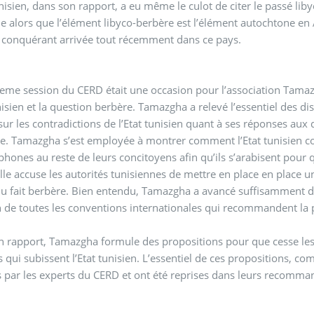
unisien, dans son rapport, a eu même le culot de citer le passé li
e alors que l’élément libyco-berbère est l’élément autochtone e
 conquérant arrivée tout récemment dans ce pays.
eme session du CERD était une occasion pour l’association Tamaz
unisien et la question berbère. Tamazgha a relevé l’essentiel des d
 sur les contradictions de l’Etat tunisien quant à ses réponses au
. Tamazgha s’est employée à montrer comment l’Etat tunisien con
hones au reste de leurs concitoyens afin qu’ils s’arabisent pour
lle accuse les autorités tunisiennes de mettre en place en place une
u fait berbère. Bien entendu, Tamazgha a avancé suffisamment d’
n de toutes les conventions internationales qui recommandent la p
 rapport, Tamazgha formule des propositions pour que cesse les d
 qui subissent l’Etat tunisien. L’essentiel de ces propositions, co
 par les experts du CERD et ont été reprises dans leurs recommand