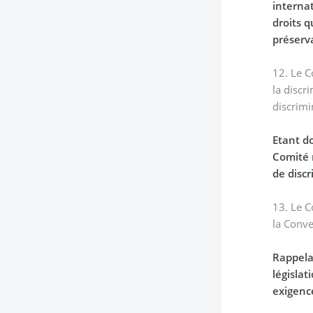
interna
droits q
préserv
12. Le C
la discr
discrimi
Etant do
Comité 
de disc
13. Le C
la Conv
Rappela
législat
exigence