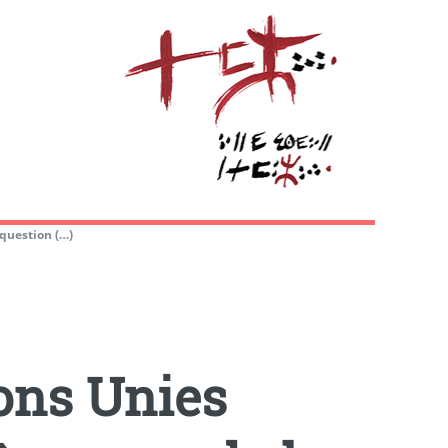
 question (…)
ons Unies