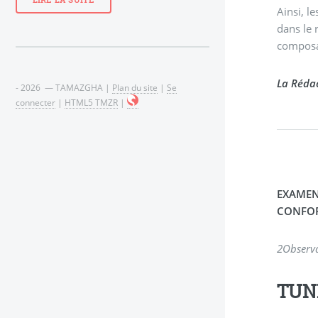
LIRE LA SUITE
Ainsi, l
dans le 
composan
La Rédac
- 2026 — TAMAZGHA |
Plan du site
|
Se
connecter
|
HTML5 TMZR
|
EXAMEN
CONFOR
2
Observa
TUN