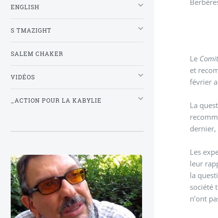
Berbères
ENGLISH
S TMAZIGHT
SALEM CHAKER
Le
Comit
et recomm
VIDÉOS
février
_ACTION POUR LA KABYLIE
La quest
recomman
dernier,
Les expe
leur rap
la quest
société 
n’ont pa