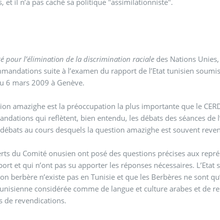
, et il n’a pas caché sa politique "assimilationniste".
é pour l’élimination de la discrimination raciale
des Nations Unies, 
andations suite à l’examen du rapport de l’Etat tunisien soumis à la 74eme
 au 6 mars 2009 à Genève.
ion amazighe est la préoccupation la plus importante que le CER
dations qui reflètent, bien entendu, les débats des séances de l’
 débats au cours desquels la question amazighe est souvent reve
rts du Comité onusien ont posé des questions précises aux rep
port et qui n’ont pas su apporter les réponses nécessaires. L’Etat 
ion berbère n’existe pas en Tunisie et que les Berbères ne sont q
tunisienne considérée comme de langue et culture arabes et de r
s de revendications.