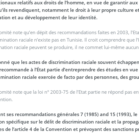
tionaux relatifs aux droits de l’homme, en vue de garantir a
u’ils revendiquent, notamment le droit à leur propre culture et
ation et au développement de leur identité.
omité note qu’en dépit des recommandations faites en 2003, l’Eta
imination raciale n’existe pas en Tunisie. Il croit comprendre que 
nation raciale peuvent se produire, il ne commet lui-même aucune
nné que les actes de discrimination raciale souvent échappent
recommande à l’État partie d’entreprendre des études en vue 
rimination raciale exercée de facto par des personnes, des gro
omité note que la loi n° 2003-75 de l’Etat partie ne répond pas ent
ention.
nt ses recommandations générales 7 (1985) and 15 (1993), le
ion spécifique sur le délit de discrimination raciale et la propag
s de l’article 4 de la Convention et prévoyant des sanctions pr