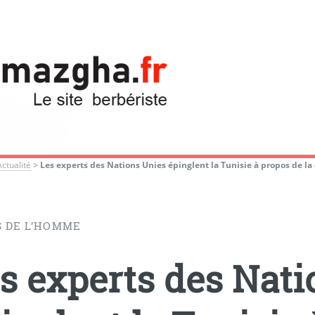
Actualité
>
Les experts des Nations Unies épinglent la Tunisie à propos de la
S DE L’HOMME
s experts des Nati