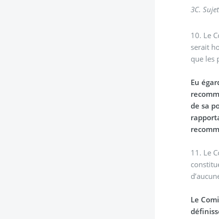
3
C. S
10. Le C
serait h
que les 
Eu égar
recomma
de sa p
rapporta
recomma
11. Le C
constitu
d’aucune
Le Comi
définiss