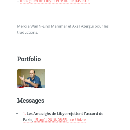
–
Imazighen de Libye : être ou ne pas être !
Merci à Wail N-Eind Mammar et Aksil Azergui pour les
traductions.
Portfolio
Messages
1.
Les Amazighs de Libye rejettent l’accord de
Paris,
15 août 2018, 08:55
,
par
Ubizar