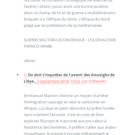
retrouver la connexion stratégique de Maîtrise de
l’avenir ( destin ) pour avoir une bonne position
dans ce champ de tir et de guerre à multidimension
braqués sur l’Afrique du Nord. L’Afrique du Nord
piégé par les prédateurs de la méditerranée.
GUERRE MILITARO-ECONOMIQUE - COLONIALISME
FRANCO-ARABE
Ubizar
2.
On doit s’inquiéter de l’avenir des Amazighs de
Libye.,
3 septembre 2018, 14:52
,
par
id Bawziki
Emmanuel Macron cherche un moyen d’arrêter
l’immigration sauvage et veut la cantonner en
Afrique. La Libye en plein désordre lui prête l’oreille
sans vraiment l’écouter. Il est en voie de faire
exploser l’Europe et n’accorde aucune valeur à
l’existence des berbères ; il préfère s’allier aux arabo-
musulmans, la preuve il occupe militairement le