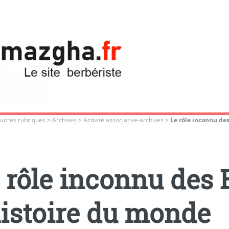
Autres rubriques
>
Archives
>
Activité associative-archives
>
Le rôle inconnu de
 rôle inconnu des 
histoire du monde