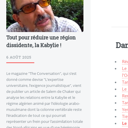
Tout pour réduire une région
Dan
dissidente, la Kabylie !
6 AOÛT 2025
Ré
Le
Le magazine "The Conversation", qui s’est
l’O
donné comme devise "L’expertise
Tam
universitaire, l’exigence journalistique", vient
Le
de publier un article de Salem de Chaker qui
Re
analyse les relations entre la Kabylie et le
Ta
régime algérien animé par l’idéologie arabo-
Ye
musulmane dont la colonne vertébrale reste
l’éradication de tout ce qui pourrait
Tie
représenter un frein pour l’assimilation totale
Le
des Nord-africains en vue d’une hégémonie