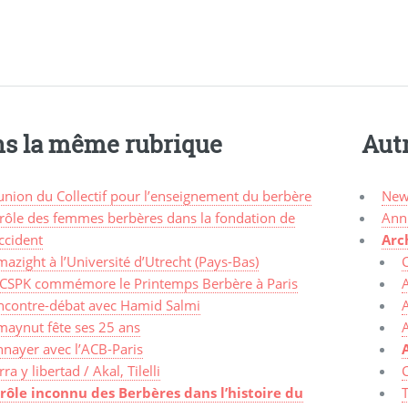
s la même rubrique
Aut
union du Collectif pour l’enseignement du berbère
New
 rôle des femmes berbères dans la fondation de
Ann
ccident
Arc
azight à l’Université d’Utrecht (Pays-Bas)
 CSPK commémore le Printemps Berbère à Paris
A
ncontre-débat avec Hamid Salmi
maynut fête ses 25 ans
A
nnayer avec l’ACB-Paris
rra y libertad / Akal, Tilelli
C
 rôle inconnu des Berbères dans l’histoire du