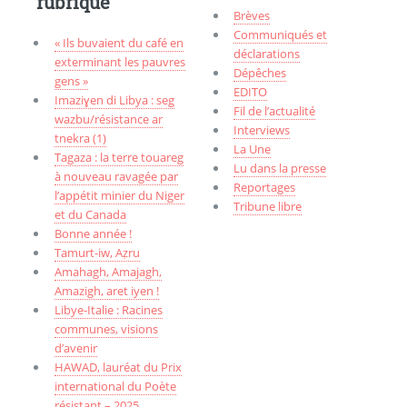
rubrique
Brèves
Communiqués et
« Ils buvaient du café en
déclarations
exterminant les pauvres
Dépêches
gens »
EDITO
Imaziɣen di Libya : seg
Fil de l’actualité
wazbu/résistance ar
Interviews
tnekra (1)
La Une
Tagaza : la terre touareg
Lu dans la presse
à nouveau ravagée par
Reportages
l’appétit minier du Niger
Tribune libre
et du Canada
Bonne année !
Tamurt-iw, Aẓru
Amahagh, Amajagh,
Amazigh, aret iyen !
Libye-Italie : Racines
communes, visions
d’avenir
HAWAD, lauréat du Prix
international du Poète
résistant – 2025