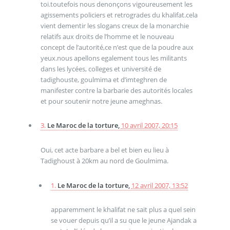
toi.toutefois nous denonçons vigoureusement les
agissements policiers et retrogrades du khalifat.cela
vient dementir les slogans creux de la monarchie
relatifs aux droits de l’homme et le nouveau
concept de l’autorité,ce n’est que de la poudre aux
yeux.nous apellons egalement tous les militants
dans les lycées, colleges et université de
tadighouste, goulmima et d’imteghren de
manifester contre la barbarie des autorités locales
et pour soutenir notre jeune ameghnas.
3.
Le Maroc de la torture,
10 avril 2007, 20:15
Oui, cet acte barbare a bel et bien eu lieu à
Tadighoust à 20km au nord de Goulmima.
1.
Le Maroc de la torture,
12 avril 2007, 13:52
apparemment le khalifat ne sait plus a quel sein
se vouer depuis qu’il a su que le jeune Ajandak a