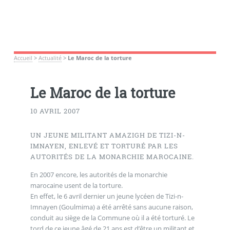
Accueil
>
Actualité
>
Le Maroc de la torture
Le Maroc de la torture
10 AVRIL 2007
UN JEUNE MILITANT AMAZIGH DE TIZI-N-
IMNAYEN, ENLEVÉ ET TORTURÉ PAR LES
AUTORITÉS DE LA MONARCHIE MAROCAINE.
En 2007 encore, les autorités de la monarchie
marocaine usent de la torture.
En effet, le 6 avril dernier un jeune lycéen de Tizi-n-
Imnayen (Goulmima) a été arrêté sans aucune raison,
conduit au siège de la Commune où il a été torturé. Le
tord de ce jeune âgé de 21 ans est d’être un militant et