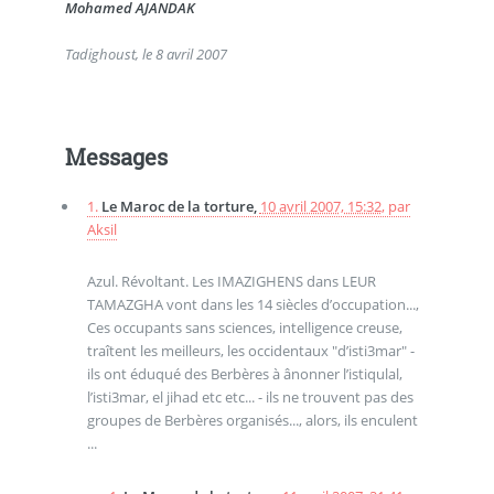
Mohamed AJANDAK
Tadighoust, le 8 avril 2007
Messages
1.
Le Maroc de la torture,
10 avril 2007, 15:32
,
par
Aksil
Azul. Révoltant. Les IMAZIGHENS dans LEUR
TAMAZGHA vont dans les 14 siècles d’occupation...,
Ces occupants sans sciences, intelligence creuse,
traîtent les meilleurs, les occidentaux "d’isti3mar" -
ils ont éduqué des Berbères à ânonner l’istiqulal,
l’isti3mar, el jihad etc etc... - ils ne trouvent pas des
groupes de Berbères organisés..., alors, ils enculent
...