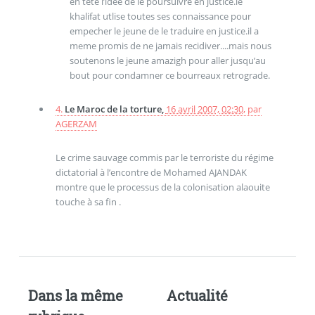
en tete l’idée de le poursuivre en justice.le
khalifat utlise toutes ses connaissance pour
empecher le jeune de le traduire en justice.il a
meme promis de ne jamais recidiver....mais nous
soutenons le jeune amazigh pour aller jusqu’au
bout pour condamner ce bourreaux retrograde.
4.
Le Maroc de la torture,
16 avril 2007, 02:30
,
par
AGERZAM
Le crime sauvage commis par le terroriste du régime
dictatorial à l’encontre de Mohamed AJANDAK
montre que le processus de la colonisation alaouite
touche à sa fin .
Dans la même
Actualité