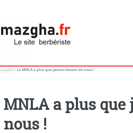
Actualité
>
Le MNLA a plus que jamais besoin de nous !
 MNLA a plus que 
 nous !