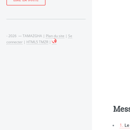
LIRE LA SUITE
- 2026 — TAMAZGHA |
Plan du site
|
Se
connecter
|
HTML5 TMZR
|
Mes
1.
Le