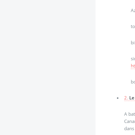
A
to
bi
si
h
b
2.
Le
A bat
Canar
dans 