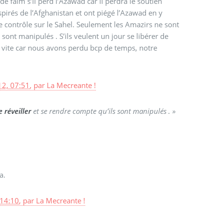
de faim s’il perd l’Azawad car il perdra le soutien
spirés de l’Afghanistan et ont piégé l’Azawad en y
le contrôle sur le Sahel. Seulement les Amazirs ne sont
 sont manipulés . S’ils veulent un jour se libérer de
rès vite car nous avons perdu bcp de temps, notre
2, 07:51
,
par
La Mecreante !
e réveiller
et se rendre compte qu’ils sont manipulés . »
a.
14:10
,
par
La Mecreante !