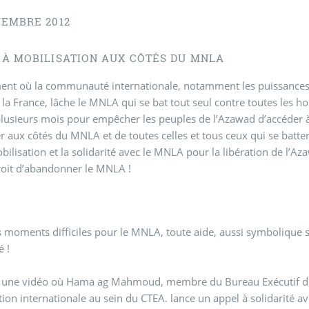
VEMBRE 2012
 À MOBILISATION AUX CÔTÉS DU MNLA
nt où la communauté internationale, notamment les puissances q
e la France, lâche le MNLA qui se bat tout seul contre toutes les 
lusieurs mois pour empêcher les peuples de l’Azawad d’accéder à
r aux côtés du MNLA et de toutes celles et tous ceux qui se battent
bilisation et la solidarité avec le MNLA pour la libération de l’A
roit d’abandonner le MNLA !
s moments difficiles pour le MNLA, toute aide, aussi symbolique soi
é !
s une vidéo où Hama ag Mahmoud, membre du Bureau Exécutif du M
ion internationale au sein du CTEA. lance un appel à solidarité a