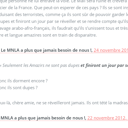
que personne ne lui entrave la voie. Le Mali sera ruiné et crèvera 
cier de la France. Que peut-on esperer de ces pays ? Ils se sont in
duisant des terroristes, comme ça ils sont sûr de pouvoir garder 
upes et finiront un jour par se réveiller et se rendre compte qu’ils
lavage arabo-afro-français, ils faudrait qu’ils s’unissent tous et t
re et langue amazires sont en train de disparaitre.
Le MNLA a plus que jamais besoin de nous !,
24 novembre 201
« Seulement les Amazirs ne sont pas dupes
et finiront un jour par s
onc ils dorment encore ?
nc ils sont dupes ?
ux-là, chère amie, ne se réveilleront jamais. Ils ont tété la madras
 MNLA a plus que jamais besoin de nous !,
22 novembre 2012, 