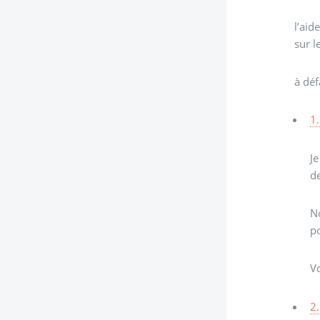
l’aid
sur l
à déf
1.
Je
de
No
po
Vo
2.