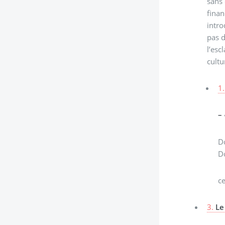
sans 
finan
intro
pas d
l’esc
cultu
1.
–
D
Do
ce
3.
Le