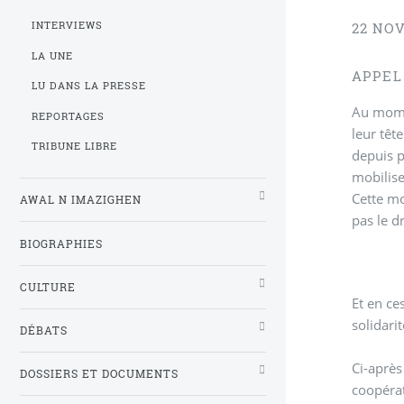
INTERVIEWS
22 NO
LA UNE
APPEL
LU DANS LA PRESSE
Au mome
REPORTAGES
leur têt
TRIBUNE LIBRE
depuis p
mobilise
Cette mo
AWAL N IMAZIGHEN
pas le d
BIOGRAPHIES
CULTURE
Et en ce
solidarit
DÉBATS
Ci-aprè
DOSSIERS ET DOCUMENTS
coopérat