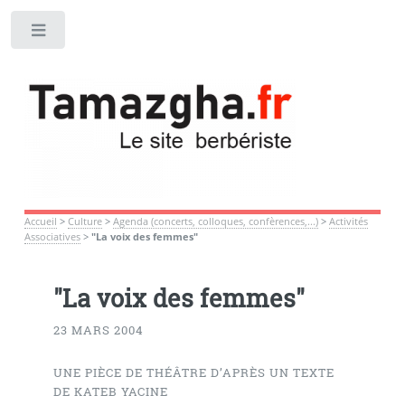
Toggle
Accueil
>
Culture
>
Agenda (concerts, colloques, confèrences,...)
>
Activités
Associatives
>
"La voix des femmes"
"La voix des femmes"
23 MARS 2004
UNE PIÈCE DE THÉÂTRE D’APRÈS UN TEXTE
DE KATEB YACINE