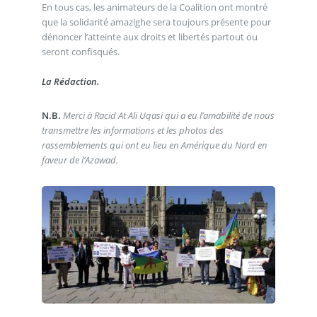
En tous cas, les animateurs de la Coalition ont montré
que la solidarité amazighe sera toujours présente pour
dénoncer l’atteinte aux droits et libertés partout ou
seront confisqués.
La Rédaction.
N.B.
Merci à Racid At Ali Uqasi qui a eu l’amabilité de nous
transmettre les informations et les photos des
rassemblements qui ont eu lieu en Amérique du Nord en
faveur de l’Azawad.