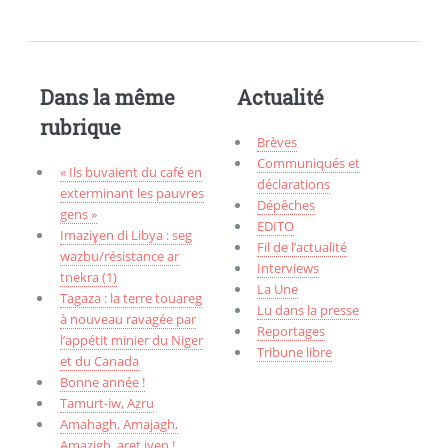
Dans la même
Actualité
rubrique
Brèves
Communiqués et
« Ils buvaient du café en
déclarations
exterminant les pauvres
Dépêches
gens »
EDITO
Imaziɣen di Libya : seg
Fil de l’actualité
wazbu/résistance ar
Interviews
tnekra (1)
La Une
Tagaza : la terre touareg
Lu dans la presse
à nouveau ravagée par
Reportages
l’appétit minier du Niger
Tribune libre
et du Canada
Bonne année !
Tamurt-iw, Aẓru
Amahagh, Amajagh,
Amazigh, aret iyen !