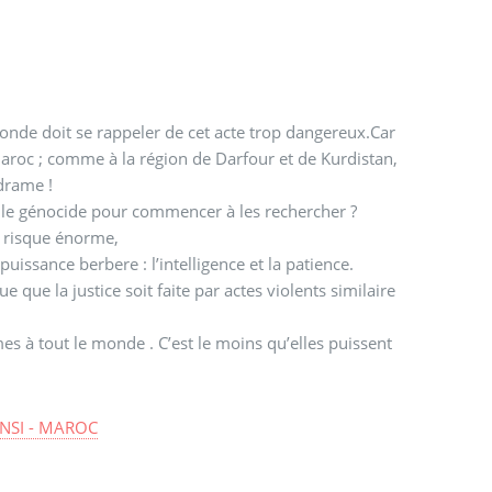
onde doit se rappeler de cet acte trop dangereux.Car
roc ; comme à la région de Darfour et de Kurdistan,
 drame !
e le génocide pour commencer à les rechercher ?
 a risque énorme,
uissance berbere : l’intelligence et la patience.
ue que la justice soit faite par actes violents similaire
mes à tout le monde . C’est le moins qu’elles puissent
INSI - MAROC