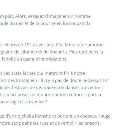
rain plat. Alors, essayez d’imaginer un homme
oule du nez et de la bouche en lui coupant la
les collons en 1914 avec à sa tête Moha ou Hammou
ingtaine de kilomètres de Khenifra. Plus tard dans la
 famille en usant d’intimidations.
as ces actes lâches qui mettront fin à notre
s des Imazighen ! Il n’y a pas de doute là-dessus ! Et
t des festivals de
tam-tam
et de danses du ventre !
autre à proposer au monde comme culture à part la
ue des militants encaissent des coups violents au visage et au ventre ?
tus d’une djellaba blanche et portant un chapeau rouge
notre sang dans les rues et de remplir les prisons.