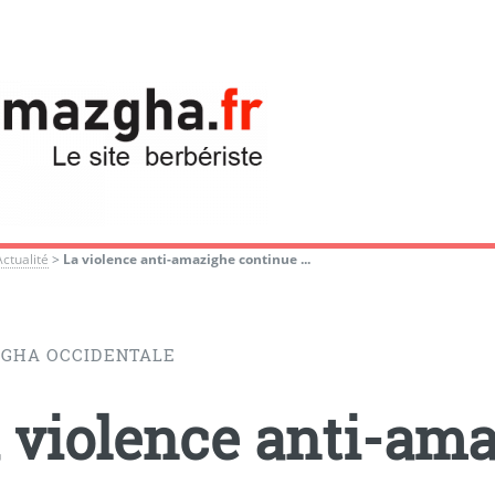
Actualité
>
La violence anti-amazighe continue ...
GHA OCCIDENTALE
 violence anti-am