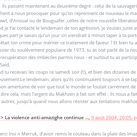
, ils passent maintenant au deuxiéme degré : celui de la sauvagerie
hent à nous provoquer pour qu’on reprennent de nouveau le maqui
awt, d’Anoual ou de Bouguafer..celles de notre nouvelle liberation
 je t’ai contacté le lendemain de ton agréssion, je voulais just
ues part je savais qu’un jour on viendrait à minuit taper à ta porte
était ton crime pour mériter ce traitement de faveur ? Et bien tu 
ssier du soulévement populaire de 1973, tu as osé parlé de la nou
 recupération des imbéciles parmis nous - et surtout tu as particip
Said,
 tu recevais les coups ce samedi soir (!!), et bien des dizaines de
usement.Le lendemain, alors qu’ils continuaient toujours à se taper
on amertume de voir que tout le monde se foutait carrément de çà 
 dire cela, mais l’argent du Makhzen à fait son effet : ils nous a f
autres, jusqu’à quand nous allons résister aux tentations makhze
> La violence anti-amazighe continue ...,
9 août 2004, 20:05
,
p
rci Insi n Merruk, d’avoir remis le couteau dans la plaie des Imazig