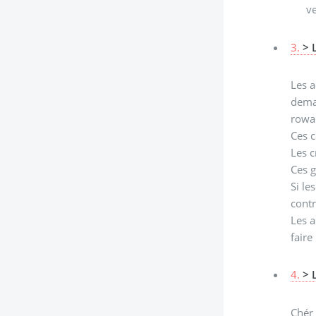
ve
3.
> 
Les a
demai
rowan
Ces c
Les c
Ces g
Si le
contr
Les a
faire
4.
> 
Chér 