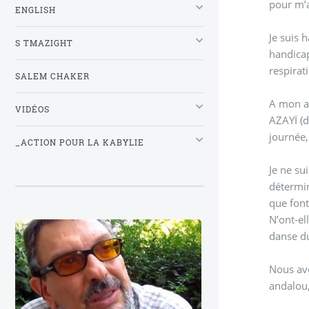
pour m’
ENGLISH
Je suis 
S TMAZIGHT
handicap
respirat
SALEM CHAKER
A mon ar
VIDÉOS
AZAYÏ (d
journée,
_ACTION POUR LA KABYLIE
Je ne su
détermin
que font
N’ont-el
Nous avo
andalou,