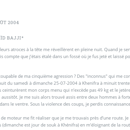
ÛT 2004
ÏD BAJJI*
eurs atroces à la tête me réveillèrent en pleine nuit. Quand je sen
s compte que j’étais étalé dans un fossé où je fus jeté et laissé
coupable de ma cinquième agression ? Des "inconnus" qui me conn
amedi à dimanche 25-07-2004 à Khenifra à minuit trente minutes ! A peine ai-je répondu oui que deux bras
ts ceinturèrent mon corps menu qui n’excède pas 49 kg et le jetère
aussitôt. Je me suis alors trouvé assis entre deux hommes à fort
 dans le ventre. Sous la violence des coups, je perdis connaissance
 de moteur me fit réaliser que je me trouvais près d’une route. Je
(dimanche est jour de souk à Khénifra) en m’éloignant de la rout