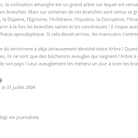
, la civilisation amazighe est un grand arbre sur lequel est venue 
urs branches. Mais sur certaines de ces branches sont venus se gr
 la Duperie, l’Egoïsme, l’Arbitraire, l’Injustice, la Corruption, l’Anarc
rrir à la fois les branches saines et les cancéreuses ! Il risque aus
fracas apocalyptique. Si cela devait arriver, les marocains s’entre
e du terrorisme a déjà sérieusement ébréché notre Arbre ! Quant
s, ils ne sont que des bûcherons aveugles qui saignent l’Arbre à
 de son pays ! Leur aveuglement les mènera un jour à scier les bran
ji
 le 31 juillet 2004
Bajji est journaliste