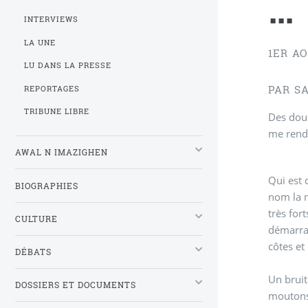
...
INTERVIEWS
LA UNE
1ER AO
LU DANS LA PRESSE
PAR SA
REPORTAGES
TRIBUNE LIBRE
Des doul
me rendi
AWAL N IMAZIGHEN
Qui est 
BIOGRAPHIES
nom la nuit du s
très for
CULTURE
démarra 
côtes et
DÉBATS
Un bruit
DOSSIERS ET DOCUMENTS
moutons 