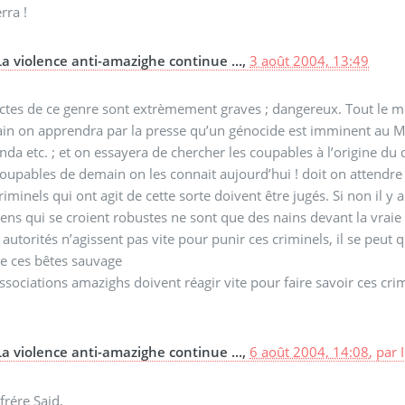
rra !
La violence anti-amazighe continue ...,
3 août 2004, 13:49
ctes de ce genre sont extrèmement graves ; dangereux. Tout le m
n on apprendra par la presse qu’un génocide est imminent au Ma
da etc. ; et on essayera de chercher les coupables à l’origine du
oupables de demain on les connait aujourd’hui ! doit on attendr
riminels qui ont agit de cette sorte doivent être jugés. Si non il y
ens qui se croient robustes ne sont que des nains devant la vraie p
s autorités n’agissent pas vite pour punir ces criminels, il se peut q
e ces bêtes sauvage
ssociations amazighs doivent réagir vite pour faire savoir ces cri
La violence anti-amazighe continue ...,
6 août 2004, 14:08
,
par
frére Said,