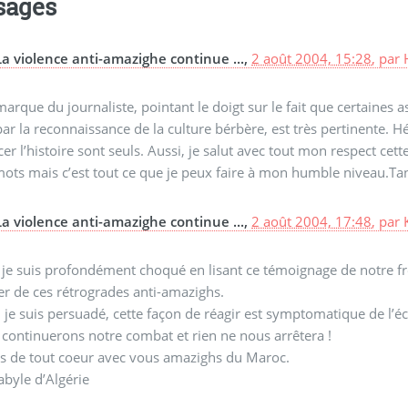
sages
La violence anti-amazighe continue ...,
2 août 2004, 15:28
,
par
marque du journaliste, pointant le doigt sur le fait que certaines a
ar la reconnaissance de la culture bérbère, est très pertinente. H
er l’histoire sont seuls. Aussi, je salut avec tout mon respect c
ots mais c’est tout ce que je peux faire à mon humble niveau.Tan
La violence anti-amazighe continue ...,
2 août 2004, 17:48
,
par
 je suis profondément choqué en lisant ce témoignage de notre fr
r de ces rétrogrades anti-amazighs.
 je suis persuadé, cette façon de réagir est symptomatique de l’
continuerons notre combat et rien ne nous arrêtera !
is de tout coeur avec vous amazighs du Maroc.
byle d’Algérie