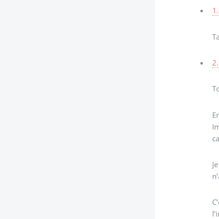
1.
T
2.
To
En
Im
ca
Je
n’
C’
l’