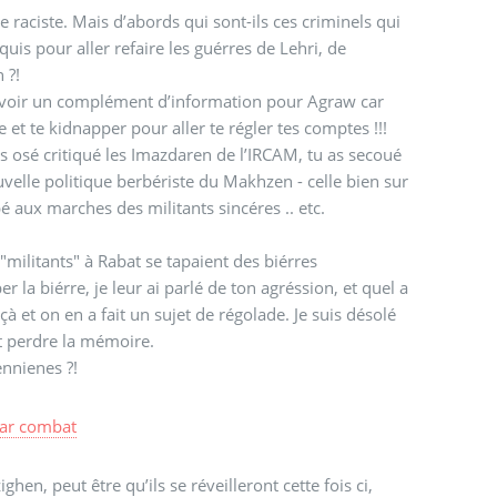
 raciste. Mais d’abords qui sont-ils ces criminels qui
s pour aller refaire les guérres de Lehri, de
 ?!
e avoir un complément d’information pour Agraw car
 et te kidnapper pour aller te régler tes comptes !!!
as osé critiqué les Imazdaren de l’IRCAM, tu as secoué
velle politique berbériste du Makhzen - celle bien sur
é aux marches des militants sincéres .. etc.
 "militants" à Rabat se tapaient des biérres
 la biérre, je leur ai parlé de ton agréssion, et quel a
et on en a fait un sujet de régolade. Je suis désolé
ait perdre la mémoire.
nnienes ?!
ar
combat
hen, peut être qu’ils se réveilleront cette fois ci,