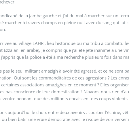
achever.
handicapé de la jambe gauche et j’ai du mal à marcher sur un ter
é marcher à travers champs en pleine nuit avec du sang qui lui c
ion.
rivée au village LAHRI, lieu historique où ma tribu a combattu 
it Ezzaïani en arabe), je compris que j’ai été jeté inanimé à une v
 j’appris que la police a été à ma recherche plusieurs fois dans ma
is pas le seul militant amazigh à avoir été agressé, et ce ne sont p
ation. Qui sont les commanditaires de ces agressions ? Les ennemi
 certaines associations amazighes en ce moment ? Elles organisen
les pas conscience de leur domestication ? N’avons-nous rien d’
danse du ventre pendant q
ns aujourd’hui le choix entre deux avenirs : courber l’échine, vê
 ou bien bâtir une vraie démocratie avec le risque de voir verser 