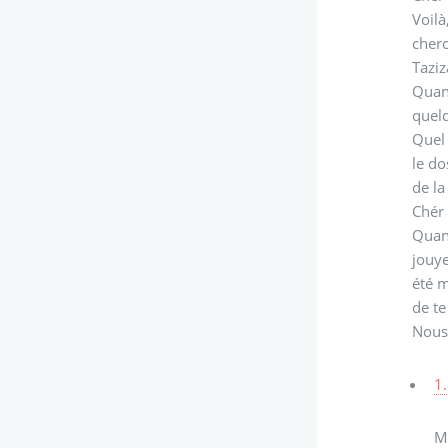
Voilà
cherc
Taziz
Quand
quelq
Quel 
le do
de la
Chér 
Quand
jouye
été m
de te
Nous 
1.
Me