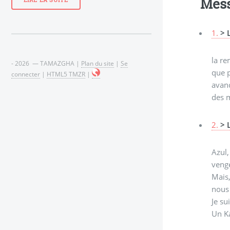
Mes
LIRE LA SUITE
1.
> 
la re
- 2026 — TAMAZGHA |
Plan du site
|
Se
que p
connecter
|
HTML5 TMZR
|
avanc
des m
2.
> 
Azul,
venge
Mais,
nous 
Je su
Un Ka