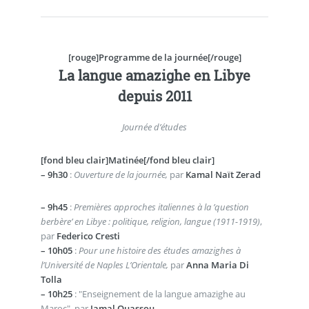
[rouge]Programme de la journée[/rouge]
La langue amazighe en Libye
depuis 2011
Journée d’études
[fond bleu clair]Matinée[/fond bleu clair]
–
9h30
:
Ouverture de la journée,
par
Kamal Naït Zerad
–
9h45
:
Premières approches italiennes à la ’question
berbère’ en Libye : politique, religion, langue (1911-1919)
,
par
Federico Cresti
–
10h05
:
Pour une histoire des études amazighes à
l’Université de Naples L’Orientale,
par
Anna Maria Di
Tolla
–
10h25
: "Enseignement de la langue amazighe au
Maroc", par
Jamal Ouassou