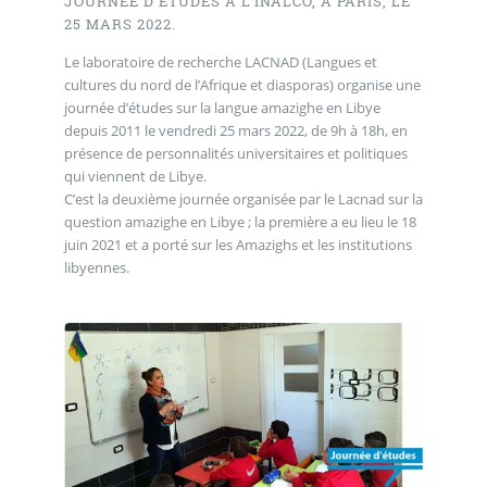
JOURNÉE D’ÉTUDES À L’INALCO, À PARIS, LE
25 MARS 2022.
Le laboratoire de recherche LACNAD (Langues et
cultures du nord de l’Afrique et diasporas) organise une
journée d’études sur la langue amazighe en Libye
depuis 2011 le vendredi 25 mars 2022, de 9h à 18h, en
présence de personnalités universitaires et politiques
qui viennent de Libye.
C’est la deuxième journée organisée par le Lacnad sur la
question amazighe en Libye ; la première a eu lieu le 18
juin 2021 et a porté sur les Amazighs et les institutions
libyennes.