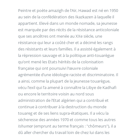
Peintre et poète amazigh de l’Aïr, Hawad est né en 1950
au sein de la confédération des Ikazkazen à laquelle il
appartient. Elevé dans un monde nomade, sa jeunesse
est marquée par des récits de la résistance anticoloniale
que ses ancêtres ont menée au XXe siècle, une
résistance qui leur a coûté cher et a décimé les rangs
des résistants et leurs familles. Il a assisté également à
la répression sauvage et à la politique anti-touarègue
qu’ont mené les Etats hérités de la colonisation
française qui ont poursuivi l’œuvre coloniale
agrémentée d’une idéologie raciste et discriminatoire. Il
a ainsi, comme la plupart de la jeunesse touarègue,
vécu l’exil qui l’a amené à connaître la Libye de Kadhafi
ou encore le territoire voisin au nord sous
administration de l’Etat algérien qui a contribué et
continue à contribuer à la destruction du monde
touareg et de ses liens supra-étatiques. Il a vécu la
sécheresse des années 1970 et comme tous les autres
Ishumar
(emprunt au terme français : "chômeurs"), il a
dû aller chercher du travail loin de chez lui dans les