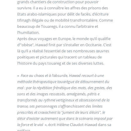
grands chantiers de construction pour pouvoir
survivre. Il a eu à connaître les affres des prisons des
Etats arabo-islamiques pour délit de faciès, d’écriture
tifinagh illégale ou de mobilité transfrontalière. Comme
beaucoup de Touaregs, il a connu l’arbitraire et
l’humiliation.
Après deux voyages en Europe, le monde qu’il qualifie
d’"obèse", Hawad finit par s’installer en Occitanie. C’est
là qu’il a réalisé l’essentiel de ses nombreuses œuvres
poétiques et picturales qui tracent un tableau de
l’histoire du pays touareg et de ses diverses luttes.
«
Face au chaos et à l’absurde, Hawad recourt à une
méthode thérapeutique touarègue de détournement du
mal : par la répétition frénétique des mots, des gestes, des
sons et des images ressassés, amalgamés, pétris e
transformés au rythme vertigineux et obsessionnel de la
transe, ses personnages s’affranchissent des limites
prescrites et cravachent la "jument de leurs désirs", le
désir d’exister autrement que dans le scénario imposé par
la force et le viol
», écrit Hélène Claudot-Hawad dans sa
préface.