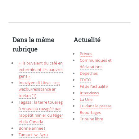
Dans la même
Actualité
rubrique
Brèves
Communiqués et
« Ils buvaient du café en
déclarations
exterminant les pauvres
Dépêches
gens »
EDITO
Imaziɣen di Libya : seg
Fil de l’actualité
wazbu/résistance ar
Interviews
tnekra (1)
La Une
Tagaza : la terre touareg
Lu dans la presse
à nouveau ravagée par
Reportages
l’appétit minier du Niger
Tribune libre
et du Canada
Bonne année !
Tamurt-iw, Aẓru