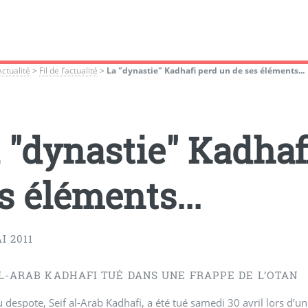
Actualité
>
Fil de l’actualité
>
La "dynastie" Kadhafi perd un de ses éléments...
 "dynastie" Kadhaf
s éléments...
I 2011
AL-ARAB KADHAFI TUÉ DANS UNE FRAPPE DE L’OTAN
du despote, Seif al-Arab Kadhafi, a été tué samedi 30 avril lors d’