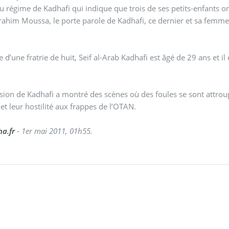
u régime de Kadhafi qui indique que trois de ses petits-enfants o
rahim Moussa, le porte parole de Kadhafi, ce dernier et sa femme 
.
 d’une fratrie de huit, Seif al-Arab Kadhafi est âgé de 29 ans et il e
ision de Kadhafi a montré des scènes où des foules se sont attro
et leur hostilité aux frappes de l’OTAN.
ha.fr
- 1er mai 2011, 01h55.