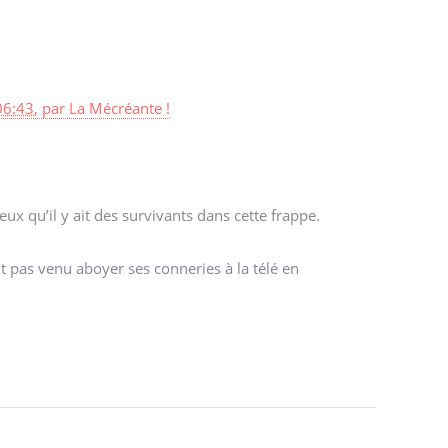
06:43
,
par
La Mécréante !
x qu’il y ait des survivants dans cette frappe.
oit pas venu aboyer ses conneries à la télé en