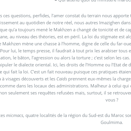
s ces questions, perfides, l’amer constat du terrain nous apporte to
 de notre réel, nous autres Imazighen dans des régions dites loin des yeux donc loin du cœur. La
ique qu’a toujours mené le Makhzen a changé de tonicité et de cap 
e est alors devenue, à notre encontre, le dernier recours. Cette
 le Makhzen mène une chasse à l’homme, digne de celle du far-oue
presse, il faudrait à tout prix les arabiser tous et plus vite serait le mieux ! Il y va sans détour aucun :
iation, le bâton, l’agression ou alors la torture ; c’est selon les cas
puler le dialecte oriental. Ici, les droits de l’Homme ou l’Etat de d
e qui fait la loi. C’est un fait nouveau puisque ces pratiques étai
 y va à visages découverts et les
Caïds
prennent eux-mêmes la charge de
 comme dans les locaux des administrations. Malheur à celui qui os
non seulement ses requêtes refusées mais, surtout, il se retrouver
vous ?
ces
micmacs
, quatre localités de la région du Sud-est du Maroc sortent du l
Goulmima.