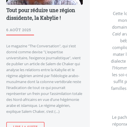
Tout pour réduire une région
Cette l
dissidente, la Kabylie !
mont
6 AOÛT 2025
Caïd
arabophone, Lagram Abdelghafour. Il a agressé un habitant d’ighrem n Ayt Lehcen devant sa femme et a même touché le
béb
Le magazine "The Conversation", qui s’est
complic
donné comme devise "L’expertise
mater l
universitaire, l’exigence journalistique", vient
dialecte arabe est une œ
de publier un article de Salem de Chaker qui
l’Homme en 
analyse les relations entre la Kabylie et le
les soi-di
régime algérien animé par l’idéologie arabo-
suffit 
musulmane dont la colonne vertébrale reste
l’éradication de tout ce qui pourrait
familles à revenu piteux crever de faim car elle dépendent
représenter un frein pour l’assimilation totale
des Nord-africains en vue d’une hégémonie
arabe et islamique. Le régime algérien,
explique Salem Chaker, s’est (…)
Le pacha de cette
réponse