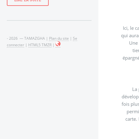
LIRE LA SUITE
Ici, le
qui aura le malheur ou l’imperfection de croi
- 2026 — TAMAZGHA |
Plan du site
|
Se
connecter
|
HTML5 TMZR
|
tienn
épargné
développement écono
fois plu
permise.
carte.