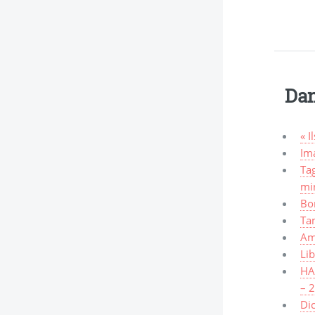
Dan
« I
Ima
Tag
mi
Bo
Ta
Am
Lib
HAW
– 
Dic