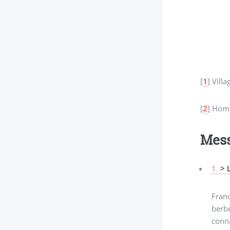
[
1
]
Villa
[
2
]
Homm
Mes
1.
> 
Franc
berbe
conna