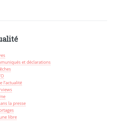
alité
ves
muniqués et déclarations
êches
TO
de l’actualité
rviews
Une
ans la presse
ortages
une libre