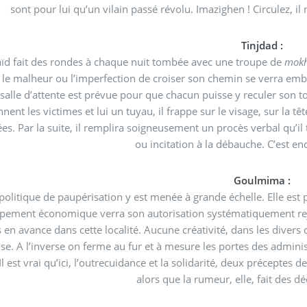
sont pour lui qu’un vilain passé révolu. Imazighen ! Circulez, il 
Tinjdad :
 caïd fait des rondes à chaque nuit tombée avec une troupe de
mokh
ser son chemin se verra embarqué et envoyé à la salle des opérations : son bureau.
ent les victimes et lui un tuyau, il frappe sur le visage, sur la tête et les parties sensibles ne sont évidemm
es. Par la suite, il remplira soigneusement un procès verbal qu’i
ou incitation à la débauche. C’est en
Goulmima :
La politique de paupérisation y est menée à grande échelle.
mique verra son autorisation systématiquement rejetée et donc refusée. L’art de dire "Non !" est dix mille
s en avance dans cette localité. Aucune créativité, dans les div
 A l’inverse on ferme au fur et à mesure les portes des administrations pour que cette localité c
 Il est vrai qu’ici, l’outrecuidance et la solidarité, deux précepte
alors que la rumeur, elle, fait 