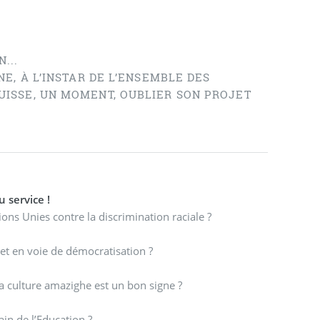
...
E, À L’INSTAR DE L’ENSEMBLE DES
ISSE, UN MOMENT, OUBLIER SON PROJET
La discrimination reprend du service !
ons Unies contre la discrimination raciale ?
Qui a dit que l’Etat marocain est un état de droit et en voie de démocratisation ?
 que la création de l’Institut (scientifique !) de la culture amazighe est un bon signe ?
in de l’Education ?