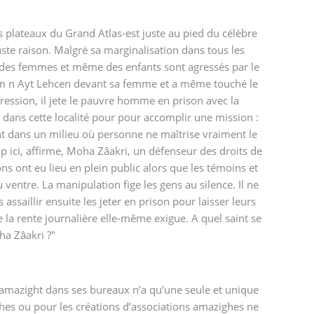
ts plateaux du Grand Atlas-est juste au pied du célèbre
te raison. Malgré sa marginalisation dans tous les
domaines depuis toujours, elle continue de sévir. En effet, des hommes, des femmes et même des enfants sont agressés par le
gression, il jete le pauvre homme en prison avec la
é dans cette localité pour pour accomplir une mission :
ht dans un milieu où personne ne maîtrise vraiment le
ue les témoins et
ion fige les gens au silence. Il ne
 assaillir ensuite les jeter en prison pour laisser leurs
e demande encore Moha Zâakri ?"
ghes ou pour les créations d’associations amazighes ne