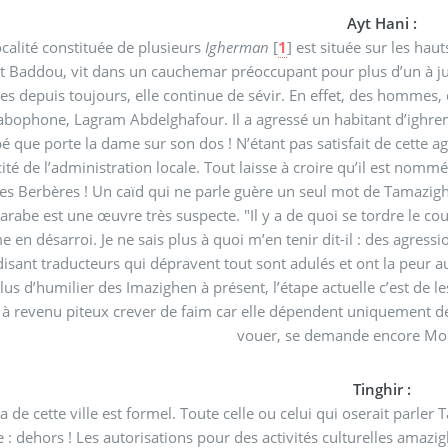
Ayt Hani :
ocalité constituée de plusieurs
Igherman
[
1
]
est située sur les hau
 Baddou, vit dans un cauchemar préoccupant pour plus d’un à jus
é que porte la dame sur son dos ! N’étant pas satisfait de cette a
ité de l’administration locale. Tout laisse à croire qu’il est nomm
es Berbères ! Un caïd qui ne parle guère un seul mot de Tamazig
uvre très suspecte. "Il y a de quoi se tordre le coup ici, affirme, Moha Zâakri, un défenseur des droits de
désarroi. Je ne sais plus à quoi m’en tenir dit-il : des agressions ont eu lieu en plein public alors q
sant traducteurs qui dépravent tout sont adulés et ont la peur au ventre. La manipulat
plus d’humilier des Imazighen à présent, l’étape actuelle c’est de les
 uniquement de la rente journalière elle-même exigue. A quel saint se
vouer, s
Tinghir :
 ville est formel. Toute celle ou celui qui oserait parler Tamazight dans ses bureaux n’a qu’une seule et unique
 : dehors ! Les autorisations pour des activités culturelles amazi