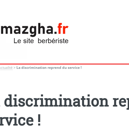
Actualité
>
La discrimination reprend du service !
 discrimination r
rvice !