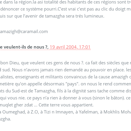
e dans la région.la asi totalité des habitants de ces régions sont tr
dénoncer ce systéme pourri.C’est vrai c’est pas au clic du doigt m
suis sur que l’avenir de tamazgha sera trés lumineux.
amazigh@caramail.com
e veulent-ils de nous ?,
19 avril 2004, 17:01
bon Dieu, que veulent ces gens de nous ?. ca fait des siècles q
 sud. Nous n’avons jamais rien demandé au pouvoir en place. les 
alistes, enseignants et militants convaincus de la cause amazigh on
metière qu’on appelle désormais "pays". on nous le rend comment 
ts du Sud-est de Tamazgha, fils à la dignité sans tache comme di
qui vous nie. ce pays n’a rien à donner à vous (sinon le bâton). c
uqlet gher zdat ... Cette terre vous appartient.
a Oumeghad, à Z.O, à Tizi n Imnayen, à Yafelman, à Mokhlis Moha, 
zgha.