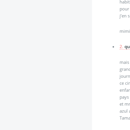
habit
pour 
j’en 
mimi
2.
qu
mais 
grand
journ
ce ci
enfan
pays 
et mm
azul 
Tama