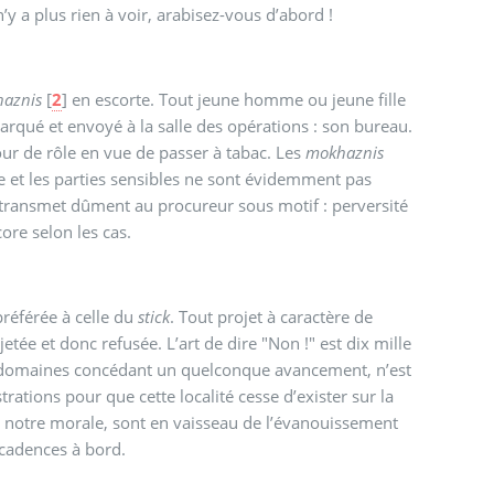
n’y a plus rien à voir, arabisez-vous d’abord !
aznis
[
2
]
en escorte. Tout jeune homme ou jeune fille
Une salle d’attente est prévue pour que chacun puisse y reculer son tour de rôle en vue de passer à tabac. Les
mokhaznis
ent pas
l transmet dûment au procureur sous motif : perversité
core selon les cas.
 Elle est préférée à celle du
stick
. Tout projet à caractère de
ers domaines concédant un quelconque avancement, n’est
esse d’exister sur la
s de notre morale, sont en vaisseau de l’évanouissement
des décadences à bord.