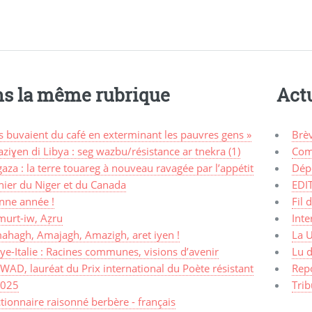
s la même rubrique
Actu
ls buvaient du café en exterminant les pauvres gens »
Brè
ziɣen di Libya : seg wazbu/résistance ar tnekra (1)
Com
aza : la terre touareg à nouveau ravagée par l’appétit
Dép
nier du Niger et du Canada
EDI
nne année !
Fil 
murt-iw, Aẓru
Inte
ahagh, Amajagh, Amazigh, aret iyen !
La 
ye-Italie : Racines communes, visions d’avenir
Lu d
AD, lauréat du Prix international du Poète résistant
Rep
2025
Trib
tionnaire raisonné berbère - français