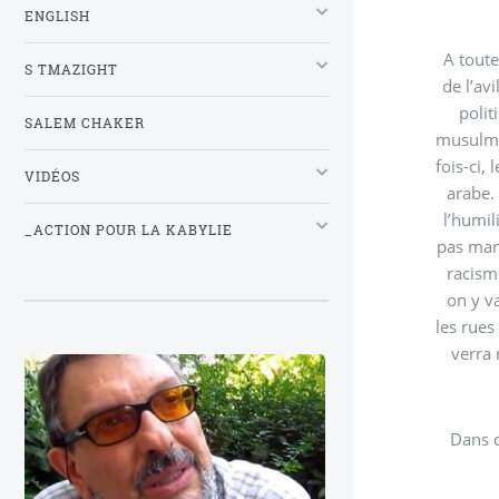
ENGLISH
A toute
S TMAZIGHT
de l’avilissement au quotidien
polit
SALEM CHAKER
musulmane, au niveau des théories, est en péril. La loi du stigmat
fois-ci,
VIDÉOS
arabe. Pour lui, le temps 
l’humil
_ACTION POUR LA KABYLIE
pas mani
racism
on
les rues
verra 
Dans 