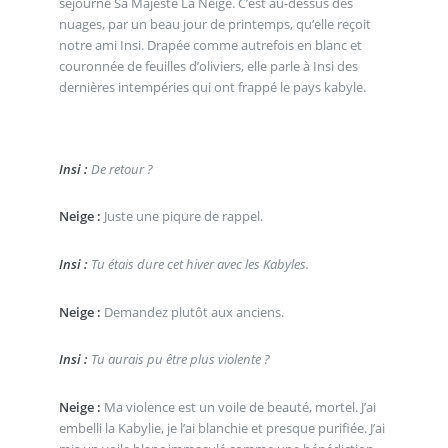
séjourne Sa Majesté La Neige. C’est au-dessus des
nuages, par un beau jour de printemps, qu’elle reçoit
notre ami Insi. Drapée comme autrefois en blanc et
couronnée de feuilles d’oliviers, elle parle à Insi des
dernières intempéries qui ont frappé le pays kabyle.
Insi :
De retour ?
Neige :
Juste une piqure de rappel.
Insi :
Tu étais dure cet hiver avec les Kabyles.
Neige :
Demandez plutôt aux anciens.
Insi :
Tu aurais pu être plus violente ?
Neige :
Ma violence est un voile de beauté, mortel. J’ai
embelli la Kabylie, je l’ai blanchie et presque purifiée. J’ai