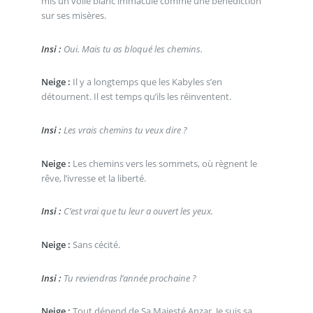
mis un voile blanc immaculé comme une bénédiction
sur ses misères.
Insi :
Oui. Mais tu as bloqué les chemins.
Neige :
Il y a longtemps que les Kabyles s’en
détournent. Il est temps qu’ils les réinventent.
Insi :
Les vrais chemins tu veux dire ?
Neige :
Les chemins vers les sommets, où règnent le
rêve, l’ivresse et la liberté.
Insi :
C’est vrai que tu leur a ouvert les yeux.
Neige :
Sans cécité.
Insi :
Tu reviendras l’année prochaine ?
Neige :
Tout dépend de Sa Majesté Anzar. Je suis sa