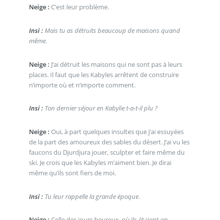
Neige :
C’est leur problème.
Insi :
Mais tu as détruits beaucoup de maisons quand
même.
Neige :
J’ai détruit les maisons qui ne sont pas à leurs
places. Il faut que les Kabyles arrêtent de construire
n’importe où et n’importe comment.
Insi :
Ton dernier séjour en Kabylie t-a-t-il plu ?
Neige :
Oui, à part quelques insultes que j’ai essuyées
de la part des amoureux des sables du désert. J’ai vu les
faucons du Djurdjura jouer, sculpter et faire même du
ski. Je crois que les Kabyles m’aiment bien. Je dirai
même qu’ils sont fiers de moi.
Insi :
Tu leur rappelle la grande époque.
Neige :
Celle des jours heureux, où ils étaient en