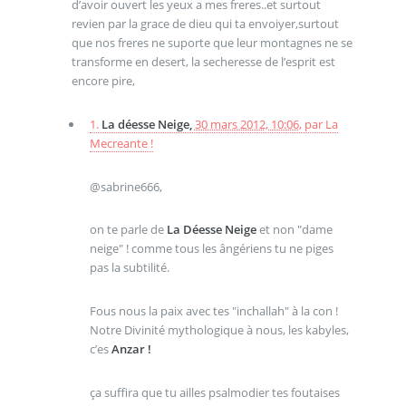
d’avoir ouvert les yeux a mes freres..et surtout
revien par la grace de dieu qui ta envoiyer,surtout
que nos freres ne suporte que leur montagnes ne se
transforme en desert, la secheresse de l’esprit est
encore pire,
1.
La déesse Neige,
30 mars 2012, 10:06
,
par
La
Mecreante !
@sabrine666,
on te parle de
La Déesse Neige
et non "dame
neige" ! comme tous les ângériens tu ne piges
pas la subtilité.
Fous nous la paix avec tes "inchallah" à la con !
Notre Divinité mythologique à nous, les kabyles,
c’es
Anzar !
ça suffira que tu ailles psalmodier tes foutaises