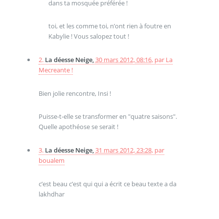
dans ta mosquée préférée !
toi, et les comme toi, n’ont rien à foutre en
Kabylie ! Vous salopez tout !
2.
La déesse Neige,
30 mars 2012, 08:16
,
par
La
Mecreante !
Bien jolie rencontre, Insi !
Puisse-t-elle se transformer en "quatre saisons".
Quelle apothéose se serait !
3.
La déesse Neige,
31 mars 2012, 23:28
,
par
boualem
c’est beau c’est qui qui a écrit ce beau texte a da
lakhdhar