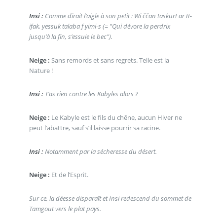
Insi :
Comme dirait l’aigle à son petit : Wi ččan taskurt ar tt-
ifak, yessuk talaba f yimi-s (= "Qui dévore la perdrix
jusqu’à la fin, s’essuie le bec").
Neige :
Sans remords et sans regrets. Telle est la
Nature !
Insi :
T’as rien contre les Kabyles alors ?
Neige :
Le Kabyle est le fils du chêne, aucun Hiver ne
peut l’abattre, sauf s’il laisse pourrir sa racine.
Insi :
Notamment par la sécheresse du désert.
Neige :
Et de l’Esprit.
Sur ce, la déesse disparaît et Insi redescend du sommet de
Tamgout vers le plat pays.