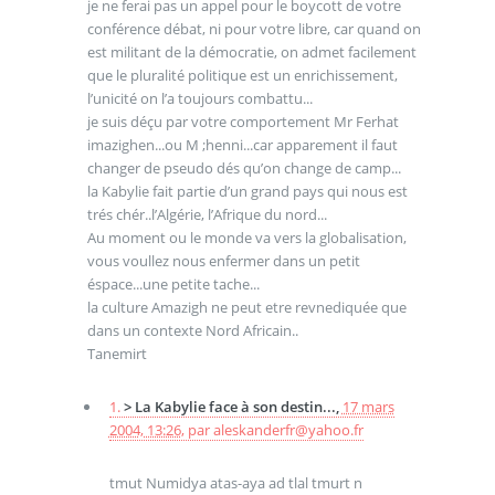
je ne ferai pas un appel pour le boycott de votre
conférence débat, ni pour votre libre, car quand on
est militant de la démocratie, on admet facilement
que le pluralité politique est un enrichissement,
l’unicité on l’a toujours combattu...
je suis déçu par votre comportement Mr Ferhat
imazighen...ou M ;henni...car apparement il faut
changer de pseudo dés qu’on change de camp...
la Kabylie fait partie d’un grand pays qui nous est
trés chér..l’Algérie, l’Afrique du nord...
Au moment ou le monde va vers la globalisation,
vous voullez nous enfermer dans un petit
éspace...une petite tache...
la culture Amazigh ne peut etre revnediquée que
dans un contexte Nord Africain..
Tanemirt
1.
> La Kabylie face à son destin...,
17 mars
2004, 13:26
,
par
aleskanderfr@yahoo.fr
tmut Numidya atas-aya ad tlal tmurt n