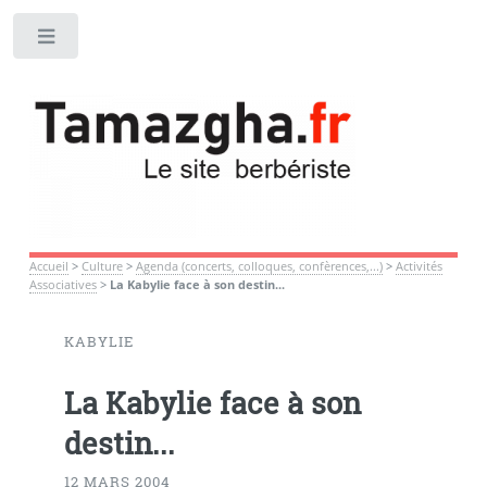
Toggle
Accueil
>
Culture
>
Agenda (concerts, colloques, confèrences,...)
>
Activités
Associatives
>
La Kabylie face à son destin...
KABYLIE
La Kabylie face à son
destin...
12 MARS 2004