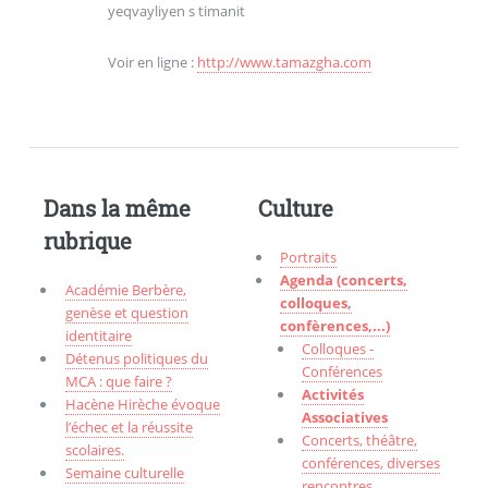
yeqvayliyen s timanit
Voir en ligne :
http://www.tamazgha.com
Dans la même
Culture
rubrique
Portraits
Agenda (concerts,
Académie Berbère,
colloques,
genèse et question
confèrences,...)
identitaire
Colloques -
Détenus politiques du
Conférences
MCA : que faire ?
Activités
Hacène Hirèche évoque
Associatives
l’échec et la réussite
Concerts, théâtre,
scolaires.
conférences, diverses
Semaine culturelle
rencontres,...