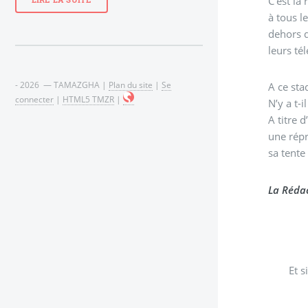
C’est la
LIRE LA SUITE
à tous l
dehors d
leurs té
- 2026 — TAMAZGHA |
Plan du site
|
Se
A ce sta
connecter
|
HTML5 TMZR
|
N’y a t-
A titre 
une répr
sa tente
La Rédac
Et s