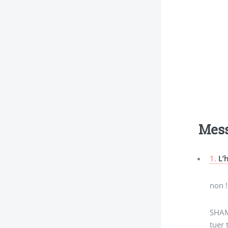
Mes
1.
L’
non !
SHAME
tuer 