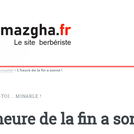
Actualité
>
L’heure de la fin a sonné !
TOI... MINABLE !
heure de la fin a so