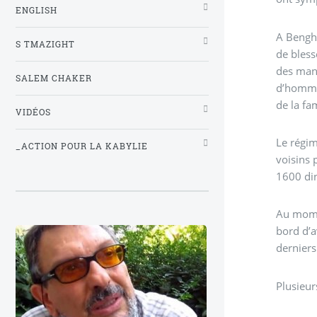
ENGLISH
A Bengha
S TMAZIGHT
de bless
des mani
SALEM CHAKER
d’hommes
de la fa
VIDÉOS
Le régim
_ACTION POUR LA KABYLIE
voisins 
1600 di
Au momen
bord d’a
derniers
Plusieur