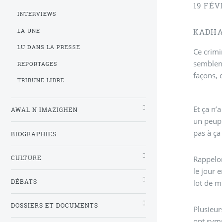
19 FÉV
INTERVIEWS
LA UNE
KADHA
LU DANS LA PRESSE
Ce crimi
semblent
REPORTAGES
façons, 
TRIBUNE LIBRE
Et ça n’
AWAL N IMAZIGHEN
un peupl
pas à ça 
BIOGRAPHIES
CULTURE
Rappelon
le jour 
DÉBATS
lot de m
DOSSIERS ET DOCUMENTS
Plusieur
ont symp