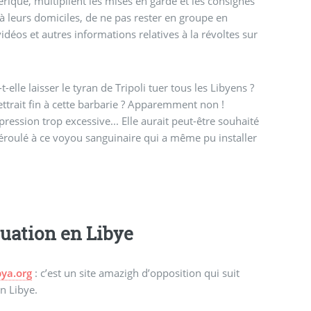
érique, multiplient les mises en garde et les consignes
t à leurs domiciles, de ne pas rester en groupe en
déos et autres informations relatives à la révoltes sur
lle laisser le tyran de Tripoli tuer tous les Libyens ?
 mettrait fin à cette barbarie ? Apparemment non !
pression trop excessive... Elle aurait peut-être souhaité
déroulé à ce voyou sanguinaire qui a même pu installer
ituation en Libye
bya.org
: c’est un site amazigh d’opposition qui suit
en Libye.