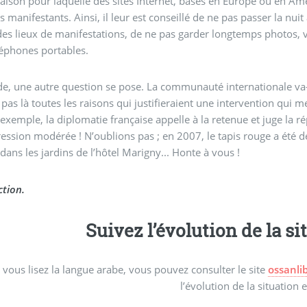
 raison pour laquelle des sites Internet, basés en Europe ou en Am
es manifestants. Ainsi, il leur est conseillé de ne pas passer la nui
es lieux de manifestations, de ne pas garder longtemps photos, vi
léphones portables.
de, une autre question se pose. La communauté internationale va-t-e
il pas là toutes les raisons qui justifieraient une intervention qui
d’exemple, la diplomatie française appelle à la retenue et juge la ré
ession modérée ! N’oublions pas ; en 2007, le tapis rouge a été 
 dans les jardins de l’hôtel Marigny... Honte à vous !
tion.
Suivez l’évolution de la s
i vous lisez la langue arabe, vous pouvez consulter le site
ossanli
l’évolution de la situation 