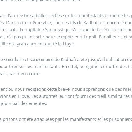
zi, l’armée tire à balles réelles sur les manifestants et même les
és. Dans cette même ville, l’un des fils de Kadhafi est encerclé dans 
festants. Le capitaine Sanoussi qui s’occupe de la sécurité personn
, n’a pas pu le sortir pour le rapatrier à Tripoli. Par ailleurs,
mille du tyran auraient quitté la Libye.
e suicidaire et sanguinaire de Kadhafi a été jusqu’à l’utilisation 
pour tirer sur les manifestants. En effet, le régime leur offre des
nars par mercenaire.
t où nous rédigeons cette brève, nous apprenons que des mercena
vions en Libye. Les autorités leur ont fourni des treillis militaire
 jours par des émeutes.
s prisons ont été attaquées par les manifestants et les prisonniers 