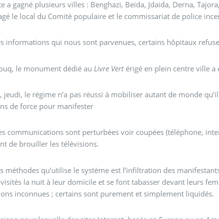
te a gagné plusieurs villes : Benghazi, Beïda, Jdaida, Derna, Tajo
agé le local du Comité populaire et le commissariat de police ince
s informations qui nous sont parvenues, certains hôpitaux refusen
ouq, le monument dédié au
Livre Vert
érigé en plein centre ville a 
i, jeudi, le régime n’a pas réussi à mobiliser autant de monde qu’il
ens de force pour manifester
es communications sont perturbées voir coupées (téléphone, interne
t de brouiller les télévisions.
s méthodes qu’utilise le système est l’infiltration des manifestant
visités la nuit à leur domicile et se font tabasser devant leurs 
ions inconnues ; certains sont purement et simplement liquidés.