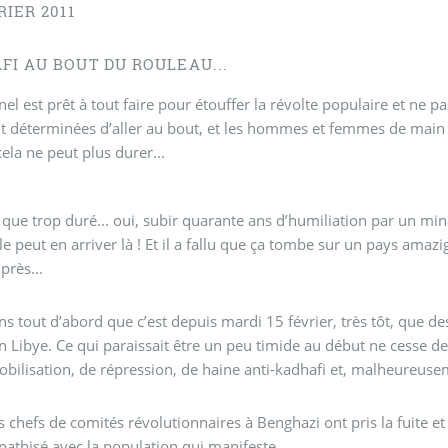
RIER 2011
FI AU BOUT DU ROULEAU...
nel est prêt à tout faire pour étouffer la révolte populaire et ne pa
 déterminées d’aller au bout, et les hommes et femmes de main 
cela ne peut plus durer...
a que trop duré... oui, subir quarante ans d’humiliation par un 
e peut en arriver là ! Et il a fallu que ça tombe sur un pays am
près...
s tout d’abord que c’est depuis mardi 15 février, très tôt, que
en Libye. Ce qui paraissait être un peu timide au début ne cesse d
obilisation, de répression, de haine anti-kadhafi et, malheureuse
s chefs de comités révolutionnaires à Benghazi ont pris la fuite e
athisé avec la population qui manifeste.