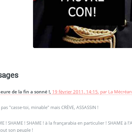
sages
heure de la fin a sonné !,
19 février 2011, 14:15
,
par
La Mécréant
 pas "casse-toi, minable" mais CRÈVE, ASSASSIN !
 ! SHAME ! SHAME ! à la françarabia en particulier ! SHAME à l’
tout son peuple !