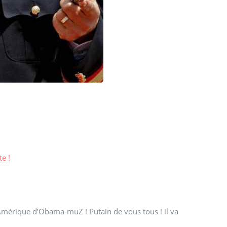
e !
Amérique d’Obama-muZ ! Putain de vous tous ! il va