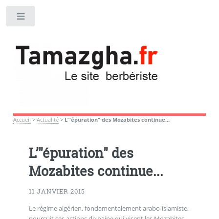
Toggle
Accueil
>
Actualité
>
L’"épuration" des Mozabites continue...
L’"épuration" des
Mozabites continue...
11 JANVIER 2015
Le régime algérien, fondamentalement arabo-islamiste,
poursuit ses actions de haine qui visent les Mozabites.