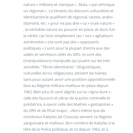
nature » militaire et clanique » . Mais, » pas ethnique
ou régional « . Le tenants du discours culturaliste et
identitariste le qualifient de régional, raciste, arabo-
islamiste, etc. » pour ne pas dire » sa » vraie nature »
, la véritable nature du pouvoir en place, et donc fuir
la vérité, car tout simplement ces / nos » agitateurs
extrémistes » (ne sont pas des » opposants
politiques » ) sont pour la plupart d’entre eux des
valets et serviteurs zélés du DRS, ce sont des
(manipulateurs) manipulés qui jouent sur les très
sensibles " fibres identitaires " (linguistiques,
culturelles et/ou religieuses), attisent les haines,
sans pour autant avoir une position oppositionnelle
face au Régime militaro-mafieux en place depuis
1962. Bien plus ils sont alignés sur la » ligne dure « ,
celle des faucons et ultras de la Junte criminelle et
prédatrice, à savoir celle des Maitres « gestapistes »
du DRS et de l’Etat-major….Alors même que de
nombreux Kabyles (et Chaouis) servent ce Régime
sanguinaire et mafieux. Bon nombre de Kabyles à la
tète de la Police politique, et ce depuis 1962, et à