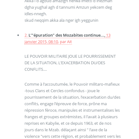
Akka i d agdud amazigh nerwa imetti d inezman
dgha yughal agh d tannumi Amzun yekcem deg
idles-nnegh.
skud neqqim akka ala nger igh yeggunin
2.
L’"épuration" des Mozabites continue...,
13
janvier 2015, 08:10
,
par
Ait
LE POUVOIR MILITAIRE JOUE LE POURRISSEMENT
DE LA SITUATION, L’EXACERBATION DU/DES
CONFLITS....
Comme à l’accoutumée, le Pouvoir militaro-mafieux
-tous Clans et Cercles confondus - joue le
pourrissement de la situation, l’exacerbation du/des
conflits, engage l’épreuve de force, prône ma
répression féroce, manipules et instrumentalises les
franges et groupes extrémistes, il l’avait à plusieurs
reprises en Kabylie, et ce depuis 1963, et de nos
jours dans le Mzab. délaçant ainsi " l’axe de la
violence "vers cette région, et probablement vers les