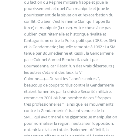
ou faction du Régime militaire frappe et joue le
pourrissement, et quel Clan manipule et joue le
pourrissement de la situation et l’exacerbation du
conflit. Ou bien c’est le même Clan qui frappe (la
force) et manipule (la ruse). Autre chose à ne pas
oublier, c’est l’éternelle et historique rivalité et
l’antagonisme entre la Police politique (DRS, ex-SM)
et la Gendarmerie ; laquelle remonte à 1962 : La SM
tenue par Boumedienne et Kasdi , la Gendarmerie
pa le Colonel Ahmed Bencherif, craint par
Boumedenne, car il était l’un des vrais déserteurs (
les autres c’étaient des faux, la V°
Colonne.....).....Durant les " années noires ",
beaucoup de coups tordus contre la Gendarmerie
étaient fomentés par la sinistre Sécurité militaire,
comme en 2001 où bon nombre de ces " frappes
très professionnelles " , ainsi que les mouvements
contre la Gendarmerie étiraient venues de la
SM.....qui avait mené une gigantesque manipulation
pour normaliser la région, neutraliser l’opposition,
obtenir la division totale, l’isolement définitif, la
séparation effective et le discrédit (délégitimation)