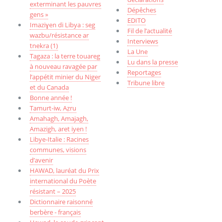
exterminant les pauvres
Dépêches
gens »
EDITO
Imaziɣen di Libya : seg
Fil de l’actualité
wazbu/résistance ar
Interviews
tnekra (1)
La Une
Tagaza : la terre touareg
Lu dans la presse
à nouveau ravagée par
Reportages
l’appétit minier du Niger
Tribune libre
et du Canada
Bonne année !
Tamurt-iw, Aẓru
Amahagh, Amajagh,
Amazigh, aret iyen !
Libye-Italie : Racines
communes, visions
d’avenir
HAWAD, lauréat du Prix
international du Poète
résistant – 2025
Dictionnaire raisonné
berbère - français