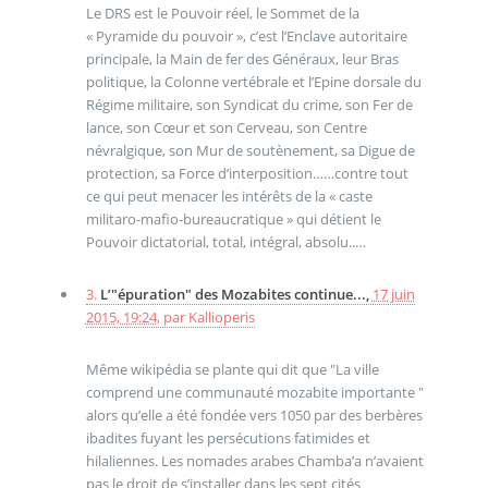
Le DRS est le Pouvoir réel, le Sommet de la
« Pyramide du pouvoir », c’est l’Enclave autoritaire
principale, la Main de fer des Généraux, leur Bras
politique, la Colonne vertébrale et l’Epine dorsale du
Régime militaire, son Syndicat du crime, son Fer de
lance, son Cœur et son Cerveau, son Centre
névralgique, son Mur de soutènement, sa Digue de
protection, sa Force d’interposition……contre tout
ce qui peut menacer les intérêts de la « caste
militaro-mafio-bureaucratique » qui détient le
Pouvoir dictatorial, total, intégral, absolu..…
3.
L’"épuration" des Mozabites continue...,
17 juin
2015, 19:24
,
par
Kallioperis
Même wikipédia se plante qui dit que "La ville
comprend une communauté mozabite importante "
alors qu’elle a été fondée vers 1050 par des berbères
ibadites fuyant les persécutions fatimides et
hilaliennes. Les nomades arabes Chamba’a n’avaient
pas le droit de s’installer dans les sept cités