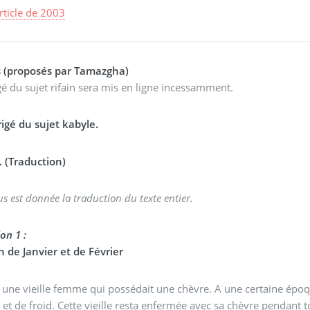
article de 2003
s (proposés par Tamazgha)
gé du sujet rifain sera mis en ligne incessamment.
rigé du sujet kabyle.
. (Traduction)
us est donnée la traduction du texte entier.
on 1 :
n de Janvier et de Février
it une vieille femme qui possédait une chèvre. A une certaine épo
 et de froid. Cette vieille resta enfermée avec sa chèvre pendant to