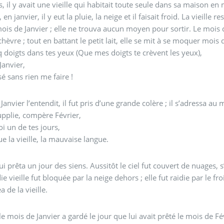
s, il y avait une vieille qui habitait toute seule dans sa maison e
 en janvier, il y eut la pluie, la neige et il faisait froid. La vieil
mois de Janvier ; elle ne trouva aucun moyen pour sortir. Le mois de 
hèvre ; tout en battant le petit lait, elle se mit à se moquer mois de
 doigts dans tes yeux (Que mes doigts te crèvent les yeux),
Janvier,
sé sans rien me faire !
anvier l’entendit, il fut pris d’une grande colère ; il s’adressa au m
supplie, compère Février,
i un de tes jours,
ue la vieille, la mauvaise langue.
ui prêta un jour des siens. Aussitôt le ciel fut couvert de nuages, s’
 vieille fut bloquée par la neige dehors ; elle fut raidie par le froi
a de la vieille.
le mois de Janvier a gardé le jour que lui avait prêté le mois de Fév