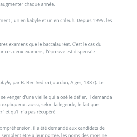
 d’augmenter chaque année.
ement ; un en kabyle et un en chleuh. Depuis 1999, les
tres examens que le baccalauréat. C’est le cas du
our ces deux examens, l’épreuve est dispensée
abyle
, par B. Ben Sedira (Jourdan, Alger, 1887). Le
 se venger d’une vieille qui a osé le défier, il demanda
a expliquerait aussi, selon la légende, le fait que
r" et qu’il n’a pas récupéré.
e compréhension, il a été demandé aux candidats de
s semblent être à leur portée, les noms des mois ne