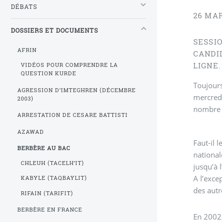
DÉBATS
26 MA
DOSSIERS ET DOCUMENTS
SESSI
AFRIN
CANDI
LIGNE.
VIDÉOS POUR COMPRENDRE LA
QUESTION KURDE
Toujours
AGRESSION D’IMTEGHREN (DÉCEMBRE
mercredi
2003)
nombre d
ARRESTATION DE CESARE BATTISTI
AZAWAD
Faut-il 
BERBÈRE AU BAC
national
CHLEUH (TACELH’IT)
jusqu’à 
A l’exce
KABYLE (TAQBAYLIT)
des autr
RIFAIN (TARIFIT)
BERBÈRE EN FRANCE
En 2002,