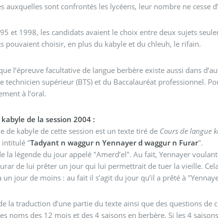
tés auxquelles sont confrontés les lycéens, leur nombre ne cesse
95 et 1998, les candidats avaient le choix entre deux sujets seul
s pouvaient choisir, en plus du kabyle et du chleuh, le rifain.
que l’épreuve facultative de langue berbère existe aussi dans d’au
e technicien supérieur (BTS) et du Baccalauréat professionnel. P
ement à l’oral.
 kabyle de la session 2004 :
e de kabyle de cette session est un texte tiré de
Cours de langue k
 intitulé "
Tadyant n waggur n Yennayer d waggur n Furar
".
t de la légende du jour appelé "Amerd’el". Au fait, Yennayer voulant
urar de lui prêter un jour qui lui permettrait de tuer la vieille. Cel
 un jour de moins : au fait il s’agit du jour qu’il a prêté à "Yennaye
de la traduction d’une partie du texte ainsi que des questions d
es noms des 12 mois et des 4 saisons en berbère. Si les 4 saison