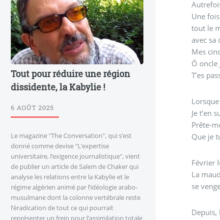
Autrefoi
Une fois,
tout le 
avec sa c
Mes cinq
Ô oncle 
Tout pour réduire une région
T’es pas
dissidente, la Kabylie !
Lorsque J
6 AOÛT 2025
Je t’en 
Prête-mo
Le magazine "The Conversation", qui s’est
Que je t
donné comme devise "L’expertise
universitaire, l’exigence journalistique", vient
Février l
de publier un article de Salem de Chaker qui
La maudie
analyse les relations entre la Kabylie et le
se venge
régime algérien animé par l’idéologie arabo-
musulmane dont la colonne vertébrale reste
l’éradication de tout ce qui pourrait
Depuis, 
représenter un frein pour l’assimilation totale