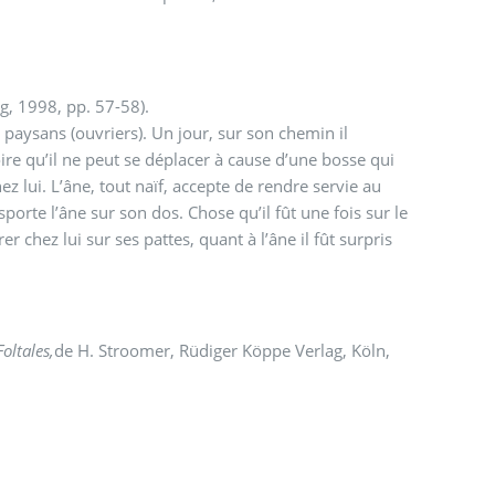
rg, 1998, pp. 57-58).
e paysans (ouvriers). Un jour, sur son chemin il
oire qu’il ne peut se déplacer à cause d’une bosse qui
hez lui. L’âne, tout naïf, accepte de rendre servie au
orte l’âne sur son dos. Chose qu’il fût une fois sur le
r chez lui sur ses pattes, quant à l’âne il fût surpris
oltales,
de H. Stroomer, Rüdiger Köppe Verlag, Köln,