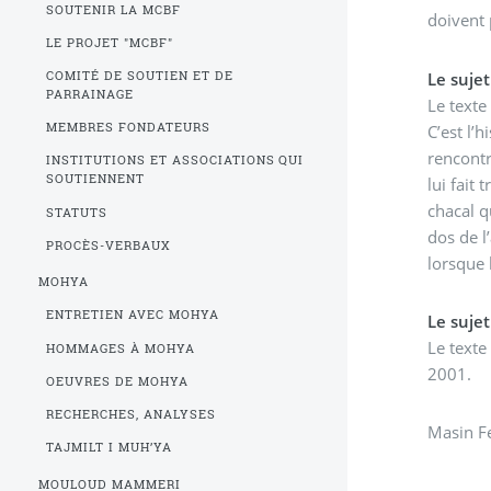
SOUTENIR LA MCBF
doivent 
LE PROJET "MCBF"
Le sujet
COMITÉ DE SOUTIEN ET DE
PARRAINAGE
Le texte
MEMBRES FONDATEURS
C’est l’
rencontr
INSTITUTIONS ET ASSOCIATIONS QUI
SOUTIENNENT
lui fait
chacal q
STATUTS
dos de l
PROCÈS-VERBAUX
lorsque 
MOHYA
ENTRETIEN AVEC MOHYA
Le sujet
Le texte 
HOMMAGES À MOHYA
2001.
OEUVRES DE MOHYA
RECHERCHES, ANALYSES
Masin Fe
TAJMILT I MUH’YA
MOULOUD MAMMERI