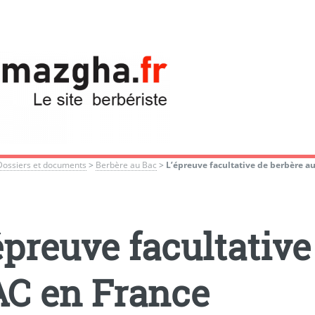
Dossiers et documents
>
Berbère au Bac
>
L’épreuve facultative de berbère a
épreuve facultative
C en France