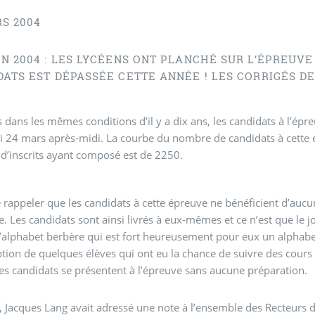
RS 2004
ON 2004 : LES LYCÉENS ONT PLANCHÉ SUR L’ÉPREUVE
DATS EST DÉPASSÉE CETTE ANNÉE ! LES CORRIGÉS D
 dans les mêmes conditions d’il y a dix ans, les candidats à l’ép
 24 mars après-midi. La courbe du nombre de candidats à cette é
’inscrits ayant composé est de 2250.
le rappeler que les candidats à cette épreuve ne bénéficient d’aucu
e. Les candidats sont ainsi livrés à eux-mêmes et ce n’est que le 
l’alphabet berbère qui est fort heureusement pour eux un alphabet
ption de quelques élèves qui ont eu la chance de suivre des cours
es candidats se présentent à l’épreuve sans aucune préparation.
 Jacques Lang avait adressé une note à l’ensemble des Recteurs