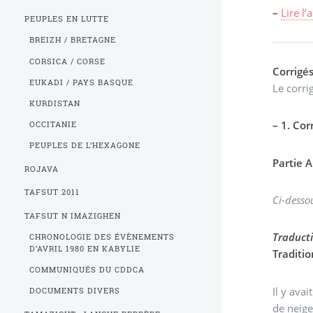
–
Lire l’
PEUPLES EN LUTTE
BREIZH / BRETAGNE
CORSICA / CORSE
Corrigé
EUKADI / PAYS BASQUE
Le corri
KURDISTAN
–
1. Cor
OCCITANIE
PEUPLES DE L’HEXAGONE
Partie A
ROJAVA
TAFSUT 2011
Ci-desso
TAFSUT N IMAZIGHEN
Traducti
CHRONOLOGIE DES ÉVÈNEMENTS
D’AVRIL 1980 EN KABYLIE
Traditio
COMMUNIQUÉS DU CDDCA
Il y ava
DOCUMENTS DIVERS
de neige