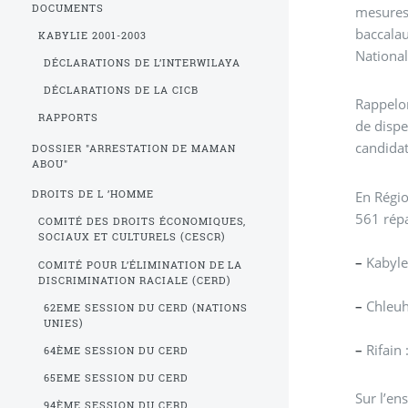
DOCUMENTS
mesures 
baccalau
KABYLIE 2001-2003
National
DÉCLARATIONS DE L’INTERWILAYA
DÉCLARATIONS DE LA CICB
Rappelon
RAPPORTS
de dispe
candidat
DOSSIER "ARRESTATION DE MAMAN
ABOU"
En Régio
DROITS DE L ’HOMME
561 répa
COMITÉ DES DROITS ÉCONOMIQUES,
SOCIAUX ET CULTURELS (CESCR)
–
Kabyle
COMITÉ POUR L’ÉLIMINATION DE LA
DISCRIMINATION RACIALE (CERD)
–
Chleuh
62EME SESSION DU CERD (NATIONS
UNIES)
–
Rifain 
64ÈME SESSION DU CERD
65EME SESSION DU CERD
Sur l’en
94ÈME SESSION DU CERD