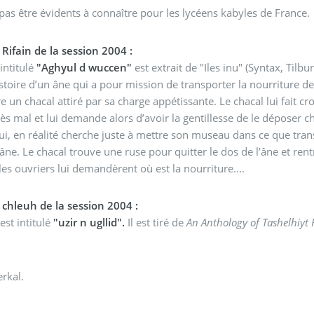
pas être évidents à connaître pour les lycéens kabyles de France.
 Rifain de la session 2004 :
 intitulé
"Aghyul d wuccen"
est extrait de "Iles inu" (Syntax, Tilbu
histoire d’un âne qui a pour mission de transporter la nourriture d
e un chacal attiré par sa charge appétissante. Le chacal lui fait cr
 très mal et lui demande alors d’avoir la gentillesse de le déposer c
ui, en réalité cherche juste à mettre son museau dans ce que transp
’âne. Le chacal trouve une ruse pour quitter le dos de l’âne et rentre
les ouvriers lui demandèrent où est la nourriture....
 chleuh de la session 2004 :
est intitulé
"uzir n ugllid".
Il est tiré de
An Anthology of Tashelhiyt F
rkal.