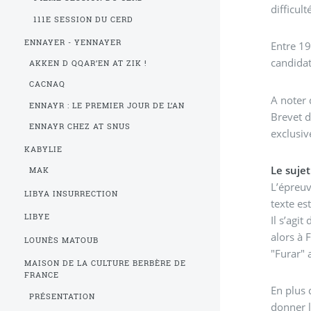
difficul
111E SESSION DU CERD
ENNAYER - YENNAYER
Entre 19
candidat
AKKEN D QQAR’EN AT ZIK !
CACNAQ
A noter 
ENNAYR : LE PREMIER JOUR DE L’AN
Brevet d
ENNAYR CHEZ AT SNUS
exclusiv
KABYLIE
Le sujet
MAK
L’épreuv
LIBYA INSURRECTION
texte est
LIBYE
Il s’agi
alors à F
LOUNÈS MATOUB
"Furar" a
MAISON DE LA CULTURE BERBÈRE DE
FRANCE
En plus 
PRÉSENTATION
donner l