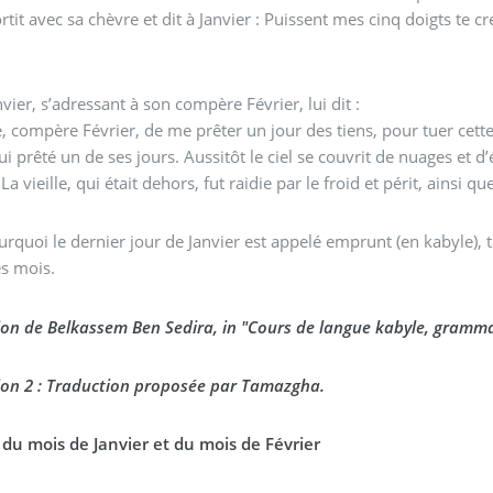
sortit avec sa chèvre et dit à Janvier : Puissent mes cinq doigts te c
nvier, s’adressant à son compère Février, lui dit :
ie, compère Février, de me prêter un jour des tiens, pour tuer cette
lui prêté un de ses jours. Aussitôt le ciel se couvrit de nuages et 
La vieille, qui était dehors, fut raidie par le froid et périt, ainsi q
urquoi le dernier jour de Janvier est appelé emprunt (en kabyle), 
es mois.
on de Belkassem Ben Sedira, in "Cours de langue kabyle, grammaire
ion 2 : Traduction proposée par Tamazgha.
 du mois de Janvier et du mois de Février