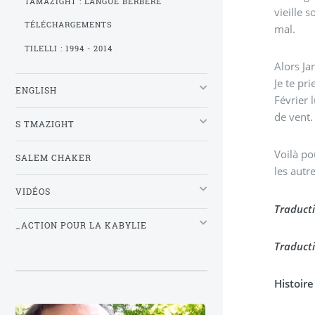
TAMAZIGHT : LANGUE BERBÈRE
vieille 
TÉLÉCHARGEMENTS
mal.
TILELLI : 1994 - 2014
Alors Ja
Je te pr
ENGLISH
Février 
de vent. 
S TMAZIGHT
Voilà po
SALEM CHAKER
les autr
VIDÉOS
Traducti
_ACTION POUR LA KABYLIE
Traduct
Histoire