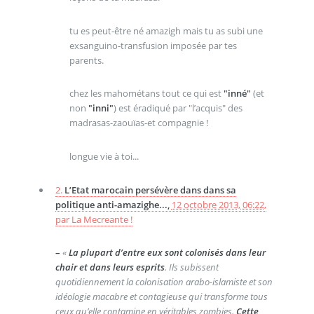
tu es peut-être né amazigh mais tu as subi une
exsanguino-transfusion imposée par tes
parents.
chez les mahométans tout ce qui est
"inné"
(et
non
"inni"
) est éradiqué par "l’acquis" des
madrasas-zaouïas-et compagnie !
longue vie à toi...
2.
L’Etat marocain persévère dans dans sa
politique anti-amazighe...,
12 octobre 2013, 06:22
,
par
La Mecreante !
–
«
La plupart d’entre eux sont colonisés dans leur
chair et dans leurs esprits
. Ils subissent
quotidiennement la colonisation arabo-islamiste et son
idéologie macabre et contagieuse qui transforme tous
ceux qu’elle contamine en véritables zombies.
Cette