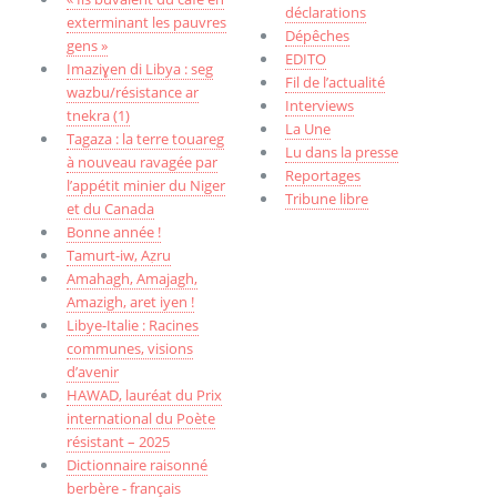
déclarations
exterminant les pauvres
Dépêches
gens »
EDITO
Imaziɣen di Libya : seg
Fil de l’actualité
wazbu/résistance ar
Interviews
tnekra (1)
La Une
Tagaza : la terre touareg
Lu dans la presse
à nouveau ravagée par
Reportages
l’appétit minier du Niger
Tribune libre
et du Canada
Bonne année !
Tamurt-iw, Aẓru
Amahagh, Amajagh,
Amazigh, aret iyen !
Libye-Italie : Racines
communes, visions
d’avenir
HAWAD, lauréat du Prix
international du Poète
résistant – 2025
Dictionnaire raisonné
berbère - français