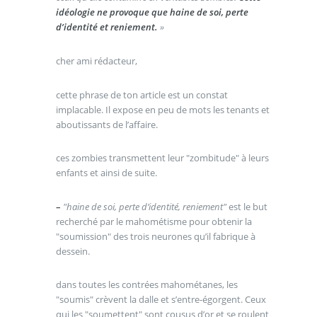
idéologie ne provoque que haine de soi, perte
d’identité et reniement.
»
cher ami rédacteur,
cette phrase de ton article est un constat
implacable. Il expose en peu de mots les tenants et
aboutissants de l’affaire.
ces zombies transmettent leur "zombitude" à leurs
enfants et ainsi de suite.
–
"haine de soi, perte d’identité, reniement"
est le but
recherché par le mahométisme pour obtenir la
"soumission" des trois neurones qu’il fabrique à
dessein.
dans toutes les contrées mahométanes, les
"soumis" crèvent la dalle et s’entre-égorgent. Ceux
qui les "soumettent" sont cousus d’or et se roulent