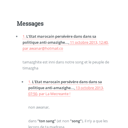
Messages
1.
L’Etat marocain persévère dans dans sa
politique anti-amazighe...,
11 octobre 2013, 12:40
,
par
awanar@hotmail.co
tamazghite est inni dans notre song et le peuple de
timazgha
1.
L’Etat marocain persévère dans dans sa
politique anti-amazighe...,
13 octobre 2013,
07:50
,
par
La Mecreante !
non awanar,
dans
"ton sang"
(et non
"song"
), il n’y a que les
leçons de ta madrasa.