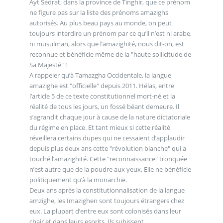
Ayt Sedrat, dans la province de Tinghir, que ce prénom
ne figure pas sur la liste des prénoms amazighs
autorisés. Au plus beau pays au monde, on peut
toujours interdire un prénom par ce qu’il n’est ni arabe,
ni musulman, alors que l’amazighité, nous dit-on, est
reconnue et bénéficie même de la "haute sollicitude de
Sa Majesté" !
A rappeler qu’à Tamazgha Occidentale, la langue
amazighe est "officielle" depuis 2011. Hélas, entre
l’article 5 de ce texte constitutionnel mort-né et la
réalité de tous les jours, un fossé béant demeure. Il
s’agrandit chaque jour à cause de la nature dictatoriale
du régime en place. Et tant mieux si cette réalité
réveillera certains dupes qui ne cessaient d’applaudir
depuis plus deux ans cette "révolution blanche" qui a
touché l’amazighité. Cette "reconnaissance" tronquée
n’est autre que de la poudre aux yeux. Elle ne bénéficie
politiquement qu’à la monarchie.
Deux ans après la constitutionnalisation de la langue
amzighe, les Imazighen sont toujours étrangers chez
eux. La plupart d’entre eux sont colonisés dans leur
chair et dans leurs esprits. Ils subissent