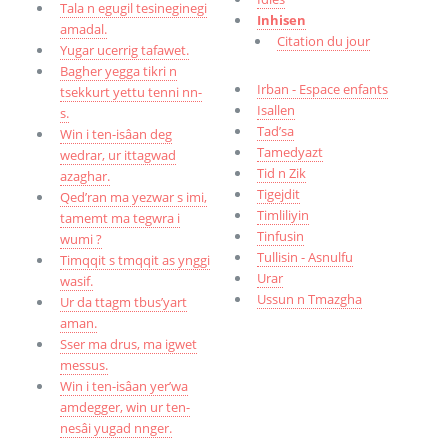
Tala n egugil tesineginegi
Inhisen
amadal.
Citation du jour
Yugar ucerrig tafawet.
Bagher yegga tikri n
Irban - Espace enfants
tsekkurt yettu tenni nn-
Isallen
s.
Tad’sa
Win i ten-isâan deg
Tamedyazt
wedrar, ur ittagwad
Tid n Zik
azaghar.
Tigejdit
Qed’ran ma yezwar s imi,
Timliliyin
tamemt ma tegwra i
Tinfusin
wumi ?
Tullisin - Asnulfu
Timqqit s tmqqit as ynggi
Urar
wasif.
Ussun n Tmazgha
Ur da ttagm tbus’yart
aman.
Sser ma drus, ma igwet
messus.
Win i ten-isâan yer’wa
amdegger, win ur ten-
nesâi yugad nnger.