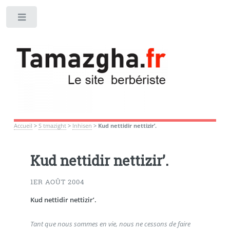
Toggle
Accueil
>
S tmazight
>
Inhisen
>
Kud nettidir nettizir’.
Kud nettidir nettizir’.
1ER AOÛT 2004
Kud nettidir nettizir’.
Tant que nous sommes en vie, nous ne cessons de faire