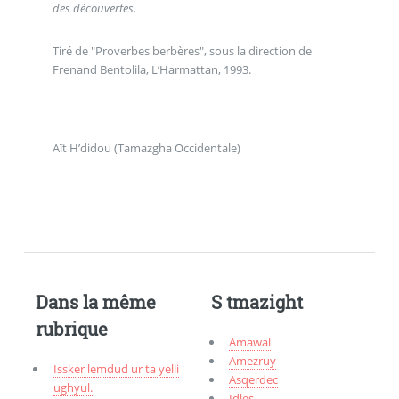
des découvertes.
Tiré de "Proverbes berbères", sous la direction de
Frenand Bentolila, L’Harmattan, 1993.
Aït H’didou (Tamazgha Occidentale)
Dans la même
S tmazight
rubrique
Amawal
Amezruy
Issker lemdud ur ta yelli
Asqerdec
ughyul.
Idles