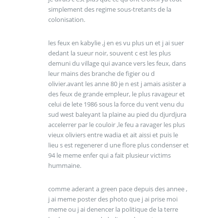
simplement des regime sous-tretants de la
colonisation.
les feux en kabylie ,j en es vu plus un et j ai suer
dedant la sueur noir, souvent c est les plus
demuni du village qui avance vers les feux, dans
leur mains des branche de figier ou d
olivier.avant les anne 80 je n est j amais asister a
des feux de grande empleur, le plus ravageur et
celui de lete 1986 sous la force du vent venu du
sud west baleyant la plaine au pied du djurdjura
accelerrer par le couloir ,le feu a ravager les plus
vieux oliviers entre wadia et ait aissi et puis le
lieu s est regenerer d une flore plus condenser et
94 le meme enfer qui a fait plusieur victims
hummaine.
comme aderant a green pace depuis des annee ,
j ai meme poster des photo que j ai prise moi
meme ou j ai denencer la politique de la terre