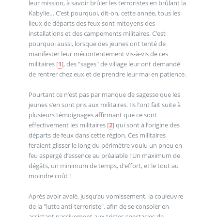
leur mission, à savoir brûler les terroristes en brûlant la
Kabylie… C’est pourquoi, dit-on, cette année, tous les
lieux de départs des feux sont mitoyens des
installations et des campements militaires. C’est
pourquoi aussi, lorsque des jeunes ont tenté de
manifester leur mécontentement vis-à-vis de ces
militaires
[
1
]
, des "sages" de village leur ont demandé
de rentrer chez eux et de prendre leur mal en patience.
Pourtant ce n’est pas par manque de sagesse que les
jeunes s’en sont pris aux militaires. Ils l’ont fait suite à
plusieurs témoignages affirmant que ce sont
effectivement les militaires
[
2
]
qui sont à l’origine des
départs de feux dans cette région. Ces militaires
feraient glisser le long du périmètre voulu un pneu en
feu aspergé d’essence au préalable ! Un maximum de
dégâts, un minimum de temps, d’effort, et le tout au
moindre coût !
Après avoir avalé, jusqu’au vomissement, la couleuvre
de la ″lutte anti-terroriste″, afin de se consoler en
assistant passivement aux tristes spectacles de