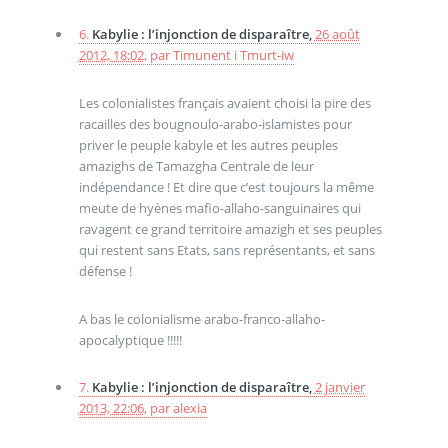
6.
Kabylie : l’injonction de disparaître,
26 août
2012, 18:02
,
par
Timunent i Tmurt-iw
Les colonialistes français avaient choisi la pire des
racailles des bougnoulo-arabo-islamistes pour
priver le peuple kabyle et les autres peuples
amazighs de Tamazgha Centrale de leur
indépendance ! Et dire que c’est toujours la même
meute de hyènes mafio-allaho-sanguinaires qui
ravagent ce grand territoire amazigh et ses peuples
qui restent sans Etats, sans représentants, et sans
défense !
A bas le colonialisme arabo-franco-allaho-
apocalyptique !!!!!
7.
Kabylie : l’injonction de disparaître,
2 janvier
2013, 22:06
,
par
alexia