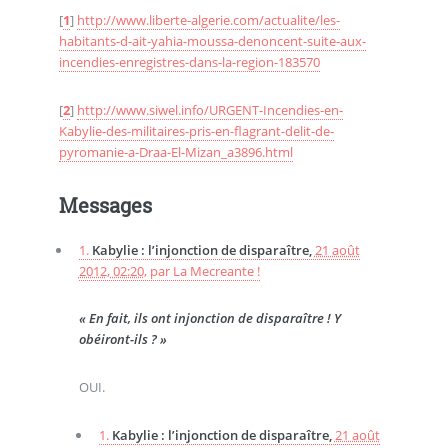
[
1
]
http://www.liberte-algerie.com/actualite/les-
habitants-d-ait-yahia-moussa-denoncent-suite-aux-
incendies-enregistres-dans-la-region-183570
[
2
]
http://www.siwel.info/URGENT-Incendies-en-
Kabylie-des-militaires-pris-en-flagrant-delit-de-
pyromanie-a-Draa-El-Mizan_a3896.html
Messages
1.
Kabylie : l’injonction de disparaître,
21 août
2012, 02:20
,
par
La Mecreante !
« En fait, ils ont injonction de disparaître ! Y
obéiront-ils ? »
OUI.
1.
Kabylie : l’injonction de disparaître,
21 août