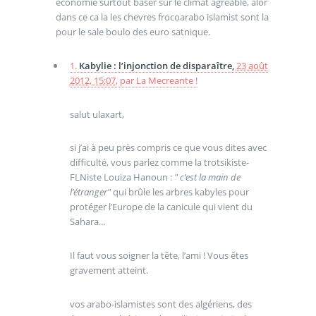
economie surtout baser sur le climat agreable, alor
dans ce ca la les chevres frocoarabo islamist sont la
pour le sale boulo des euro satnique.
1.
Kabylie : l’injonction de disparaître,
23 août
2012, 15:07
,
par
La Mecreante !
salut ulaxart,
si j’ai à peu près compris ce que vous dites avec
difficulté, vous parlez comme la trotsikiste-
FLNiste Louiza Hanoun :
" c’est la main de
l’étranger"
qui brûle les arbres kabyles pour
protéger l’Europe de la canicule qui vient du
Sahara...
Il faut vous soigner la tête, l’ami ! Vous êtes
gravement atteint.
vos arabo-islamistes sont des algériens, des