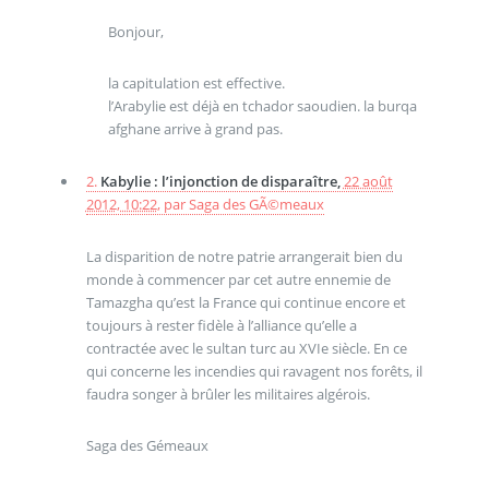
Bonjour,
la capitulation est effective.
l’Arabylie est déjà en tchador saoudien. la burqa
afghane arrive à grand pas.
2.
Kabylie : l’injonction de disparaître,
22 août
2012, 10:22
,
par
Saga des GÃ©meaux
La disparition de notre patrie arrangerait bien du
monde à commencer par cet autre ennemie de
Tamazgha qu’est la France qui continue encore et
toujours à rester fidèle à l’alliance qu’elle a
contractée avec le sultan turc au XVIe siècle. En ce
qui concerne les incendies qui ravagent nos forêts, il
faudra songer à brûler les militaires algérois.
Saga des Gémeaux