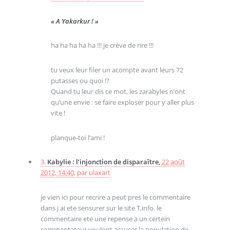
« A Yakarkur ! »
ha ha ha ha ha !!! je crève de rire !!!
tu veux leur filer un acompte avant leurs 72
putasses ou quoi !?
Quand tu leur dis ce mot, les zarabyles n’ont
qu’une envie : se faire exploser pour y aller plus
vite !
planque-toi l’ami !
3.
Kabylie : l’injonction de disparaître,
22 août
2012, 14:40
,
par
ulaxart
je vien ici pour recrire a peut pres le commentaire
dans j ai ete sensurer sur le site T,info. le
commentaire ete une repense a un certein
commentateur voulont accuser la population de