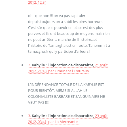
2012, 12:34
oh ! que non !!! on va pas capituler
depuis toujours on a subit les pires horreurs.
C’est sûr que le pouvoir en place est des plus
pervers et ils ont beaucoup de moyens mais rien
ne peut arrêter la marche de l’histoire...et
l’histoire de Tamazgha est en route. Tanemmirt à
tamazgha.fr qui y participe d’ailleurs !
2.
Kabylie : l’injonction de disparaître,
21 août
2012, 21:18
,
par
Timunent i Tmurt-iw
L’INDÉPENDANCE TOTALE DE LA KABYLIE EST
POUR BIENTÔT, MÊME SI ALLAH LE
COLONIALISTE BARBARE ET SANGUINAIRE NE
VEUT PAS !!!!
3.
Kabylie : l’injonction de disparaître,
23 août
2012, 03:41
,
par
La Mecreante !