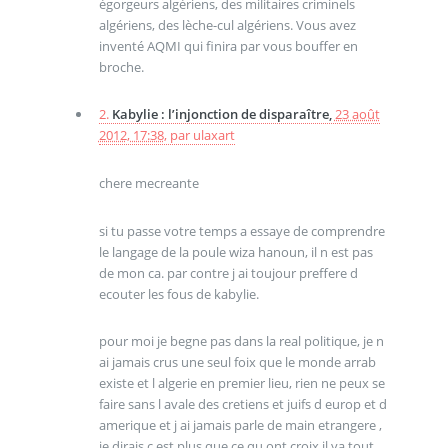
égorgeurs algériens, des militaires criminels
algériens, des lèche-cul algériens. Vous avez
inventé AQMI qui finira par vous bouffer en
broche.
2.
Kabylie : l’injonction de disparaître,
23 août
2012, 17:38
,
par
ulaxart
chere mecreante
si tu passe votre temps a essaye de comprendre
le langage de la poule wiza hanoun, il n est pas
de mon ca. par contre j ai toujour preffere d
ecouter les fous de kabylie.
pour moi je begne pas dans la real politique, je n
ai jamais crus une seul foix que le monde arrab
existe et l algerie en premier lieu, rien ne peux se
faire sans l avale des cretiens et juifs d europ et d
amerique et j ai jamais parle de main etrangere ,
je dirais c est plus que ce qu ont croix.il ya tout