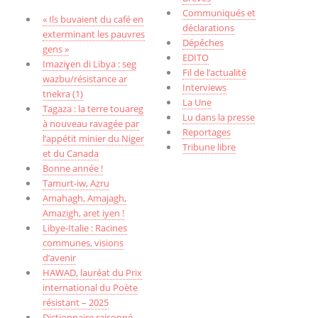
Communiqués et
« Ils buvaient du café en
déclarations
exterminant les pauvres
Dépêches
gens »
EDITO
Imaziɣen di Libya : seg
Fil de l’actualité
wazbu/résistance ar
Interviews
tnekra (1)
La Une
Tagaza : la terre touareg
Lu dans la presse
à nouveau ravagée par
Reportages
l’appétit minier du Niger
Tribune libre
et du Canada
Bonne année !
Tamurt-iw, Aẓru
Amahagh, Amajagh,
Amazigh, aret iyen !
Libye-Italie : Racines
communes, visions
d’avenir
HAWAD, lauréat du Prix
international du Poète
résistant – 2025
Dictionnaire raisonné