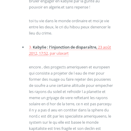
bruler engager en kabylie par la gunte au
pouvoir en algerie.et sans repense !
toi tu vie dans le monde ordinaire et moi je vie
entre les deux, le cri du hibou peux denencer le
lieu du crime.
3.
Kabylie : l’injonction de disparaître,
23 août
2012, 17:52
,
par
ulaxart
encore , des progects ameriqueen et europeen
qui consiste a projeter de l eau de mer pour
former des nuage ou faire rejeter des pousieres
de soufre a une certaine altitude pour empecher
les rayons du soleil et refroidir l a planette et
meme un griyage de vere reftetant les rayons
solaire en d hor de la terre, ce n est pas parcequ
il n y a pas d aeu en contiter dans la sphere du
nord.c est dit par les specialiste ameriqueens, le
system sur le qu elle est basee le monde
kapitaliste est tres fragile et son declin est