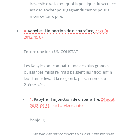
ireversible voila pouquoi la politique du sacrifice
est declancher pour gagner du temps pour au
moin eviter le pire.
4.
Kabylie : l’injonction de disparaître,
23 août
2012, 15:07
Encore une fois : UN CONSTAT
Les Kabyles ont combattu une des plus grandes
puissances militaire, mais baissent leur froc (enfin
leur kami) devant la religion la plus arriérée du
21ème siècle.
1.
Kabylie : l’injonction de disparaître,
24 août
2012, 04:21
,
par
La Mecreante !
bonjour,
« Les Kabyles ont combattu une des plus grandes