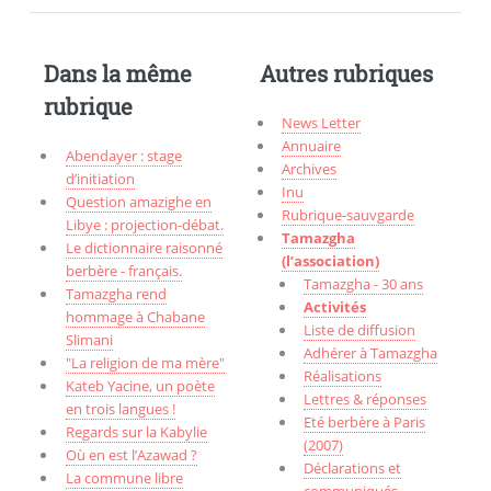
Dans la même
Autres rubriques
rubrique
News Letter
Annuaire
Abendayer : stage
Archives
d’initiation
Inu
Question amazighe en
Rubrique-sauvgarde
Libye : projection-débat.
Tamazgha
Le dictionnaire raisonné
(l’association)
berbère - français.
Tamazgha - 30 ans
Tamazgha rend
Activités
hommage à Chabane
Liste de diffusion
Slimani
Adhérer à Tamazgha
"La religion de ma mère"
Réalisations
Kateb Yacine, un poète
Lettres & réponses
en trois langues !
Eté berbère à Paris
Regards sur la Kabylie
(2007)
Où en est l’Azawad ?
Déclarations et
La commune libre
communiqués