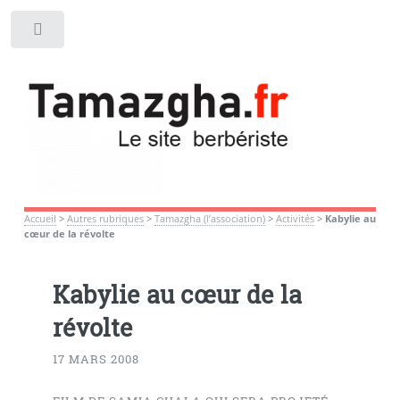
Toggle
Accueil
>
Autres rubriques
>
Tamazgha (l’association)
>
Activités
>
Kabylie au
cœur de la révolte
Kabylie au cœur de la
révolte
17 MARS 2008