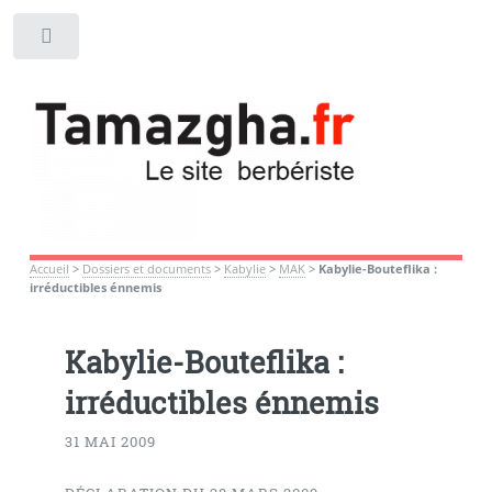
Toggle
Accueil
>
Dossiers et documents
>
Kabylie
>
MAK
>
Kabylie-Bouteflika :
irréductibles énnemis
Kabylie-Bouteflika :
irréductibles énnemis
31 MAI 2009