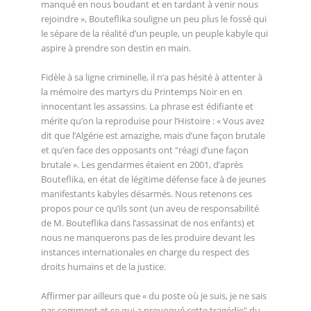
manqué en nous boudant et en tardant à venir nous
rejoindre », Bouteflika souligne un peu plus le fossé qui
le sépare de la réalité d’un peuple, un peuple kabyle qui
aspire à prendre son destin en main.
Fidèle à sa ligne criminelle, il n’a pas hésité à attenter à
la mémoire des martyrs du Printemps Noir en en
innocentant les assassins. La phrase est édifiante et
mérite qu’on la reproduise pour l’Histoire : « Vous avez
dit que l’Algérie est amazighe, mais d’une façon brutale
et qu’en face des opposants ont "réagi d’une façon
brutale ». Les gendarmes étaient en 2001, d’après
Bouteflika, en état de légitime défense face à de jeunes
manifestants kabyles désarmés. Nous retenons ces
propos pour ce qu’ils sont (un aveu de responsabilité
de M. Bouteflika dans l’assassinat de nos enfants) et
nous ne manquerons pas de les produire devant les
instances internationales en charge du respect des
droits humains et de la justice.
Affirmer par ailleurs que « du poste où je suis, je ne sais
pas comment et ce qui a provoqué cette tragédie" du