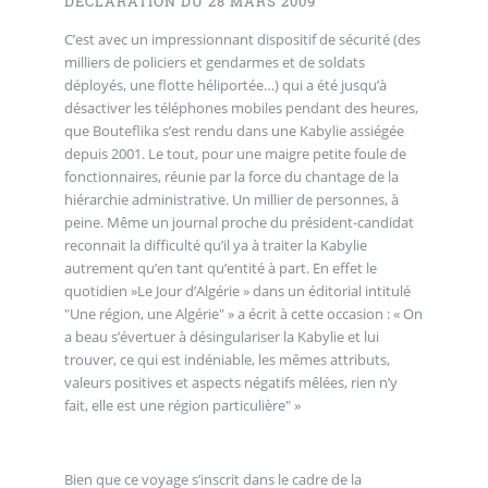
DÉCLARATION DU 28 MARS 2009
C’est avec un impressionnant dispositif de sécurité (des
milliers de policiers et gendarmes et de soldats
déployés, une flotte héliportée…) qui a été jusqu’à
désactiver les téléphones mobiles pendant des heures,
que Bouteflika s’est rendu dans une Kabylie assiégée
depuis 2001. Le tout, pour une maigre petite foule de
fonctionnaires, réunie par la force du chantage de la
hiérarchie administrative. Un millier de personnes, à
peine. Même un journal proche du président-candidat
reconnait la difficulté qu’il ya à traiter la Kabylie
autrement qu’en tant qu’entité à part. En effet le
quotidien »Le Jour d’Algérie » dans un éditorial intitulé
"Une région, une Algérie" » a écrit à cette occasion : « On
a beau s’évertuer à désingulariser la Kabylie et lui
trouver, ce qui est indéniable, les mêmes attributs,
valeurs positives et aspects négatifs mêlées, rien n’y
fait, elle est une région particulière" »
Bien que ce voyage s’inscrit dans le cadre de la