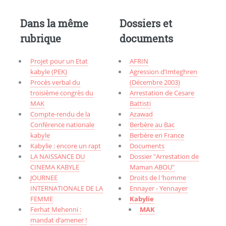
Dans la même
Dossiers et
rubrique
documents
Projet pour un Etat
AFRIN
kabyle (PEK)
Agression d’Imteghren
Procès verbal du
(Décembre 2003)
troisième congrès du
Arrestation de Cesare
MAK
Battisti
Compte-rendu de la
Azawad
Conférence nationale
Berbère au Bac
kabyle
Berbère en France
Kabylie : encore un rapt
Documents
LA NAISSANCE DU
Dossier "Arrestation de
CINEMA KABYLE
Maman ABOU"
JOURNEE
Droits de l ’homme
INTERNATIONALE DE LA
Ennayer - Yennayer
FEMME
Kabylie
Ferhat Mehenni :
MAK
mandat d’amener !