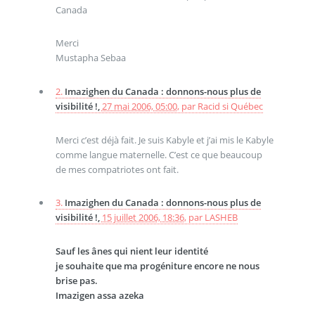
Canada
Merci
Mustapha Sebaa
2.
Imazighen du Canada : donnons-nous plus de
visibilité !,
27 mai 2006, 05:00
,
par
Racid si Québec
Merci c’est déjà fait. Je suis Kabyle et j’ai mis le Kabyle
comme langue maternelle. C’est ce que beaucoup
de mes compatriotes ont fait.
3.
Imazighen du Canada : donnons-nous plus de
visibilité !,
15 juillet 2006, 18:36
,
par
LASHEB
Sauf les ânes qui nient leur identité
je souhaite que ma progéniture encore ne nous
brise pas.
Imazigen assa azeka