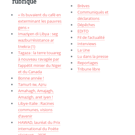
rubrique
Brèves
Communiqués et
« Ils buvaient du café en
déclarations
exterminant les pauvres
Dépêches
gens »
EDITO
Imaziɣen di Libya : seg
Fil de l’actualité
wazbu/résistance ar
Interviews
tnekra (1)
La Une
Tagaza : la terre touareg
Lu dans la presse
à nouveau ravagée par
Reportages
l’appétit minier du Niger
Tribune libre
et du Canada
Bonne année !
Tamurt-iw, Aẓru
Amahagh, Amajagh,
Amazigh, aret iyen !
Libye-Italie : Racines
communes, visions
d’avenir
HAWAD, lauréat du Prix
international du Poète