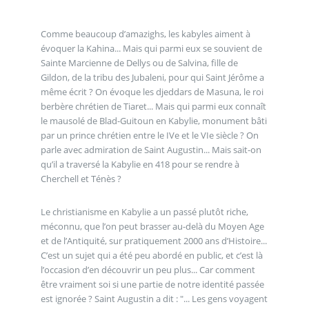
Comme beaucoup d’amazighs, les kabyles aiment à
évoquer la Kahina... Mais qui parmi eux se souvient de
Sainte Marcienne de Dellys ou de Salvina, fille de
Gildon, de la tribu des Jubaleni, pour qui Saint Jérôme a
même écrit ? On évoque les djeddars de Masuna, le roi
berbère chrétien de Tiaret... Mais qui parmi eux connaît
le mausolé de Blad-Guitoun en Kabylie, monument bâti
par un prince chrétien entre le IVe et le VIe siècle ? On
parle avec admiration de Saint Augustin... Mais sait-on
qu’il a traversé la Kabylie en 418 pour se rendre à
Cherchell et Ténès ?
Le christianisme en Kabylie a un passé plutôt riche,
méconnu, que l’on peut brasser au-delà du Moyen Age
et de l’Antiquité, sur pratiquement 2000 ans d’Histoire...
C’est un sujet qui a été peu abordé en public, et c’est là
l’occasion d’en découvrir un peu plus... Car comment
être vraiment soi si une partie de notre identité passée
est ignorée ? Saint Augustin a dit : "... Les gens voyagent