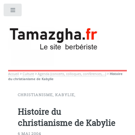
Toggle
Accueil
>
Culture
>
Agenda (concerts, colloques, confèrences,...)
>
Histoire
du christianisme de Kabylie
CHRISTIANISME, KABYLIE,
Histoire du
christianisme de Kabylie
6 MAI 2004