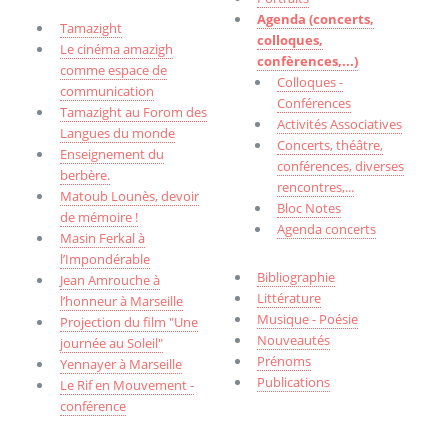
Agenda (concerts,
Tamazight
colloques,
Le cinéma amazigh
confèrences,...)
comme espace de
Colloques -
communication
Conférences
Tamazight au Forom des
Activités Associatives
Langues du monde
Concerts, théâtre,
Enseignement du
conférences, diverses
berbère.
rencontres,...
Matoub Lounès, devoir
Bloc Notes
de mémoire !
Agenda concerts
Masin Ferkal à
l’Impondérable
Bibliographie
Jean Amrouche à
Littérature
l’honneur à Marseille
Musique - Poésie
Projection du film "Une
Nouveautés
journée au Soleil"
Prénoms
Yennayer à Marseille
Publications
Le Rif en Mouvement -
conférence