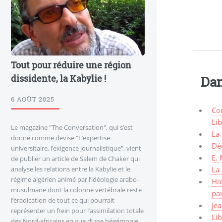
Tout pour réduire une région
dissidente, la Kabylie !
Dan
6 AOÛT 2025
Con
Li
Le magazine "The Conversation", qui s’est
La 
donné comme devise "L’expertise
Déc
universitaire, l’exigence journalistique", vient
E. 
de publier un article de Salem de Chaker qui
La 
analyse les relations entre la Kabylie et le
régime algérien animé par l’idéologie arabo-
Haf
musulmane dont la colonne vertébrale reste
pa
l’éradication de tout ce qui pourrait
Jea
représenter un frein pour l’assimilation totale
Lib
des Nord-africains en vue d’une hégémonie