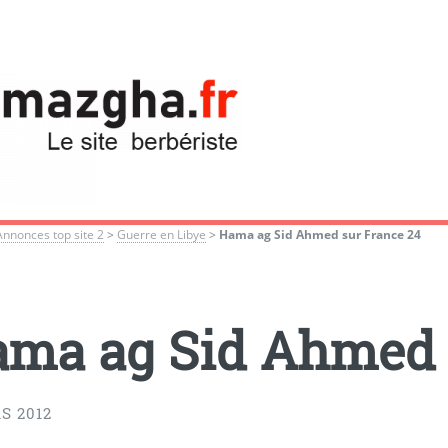
Annonces top site 2
>
Guerre en Libye
>
Hama ag Sid Ahmed sur France 24
ma ag Sid Ahmed 
S 2012