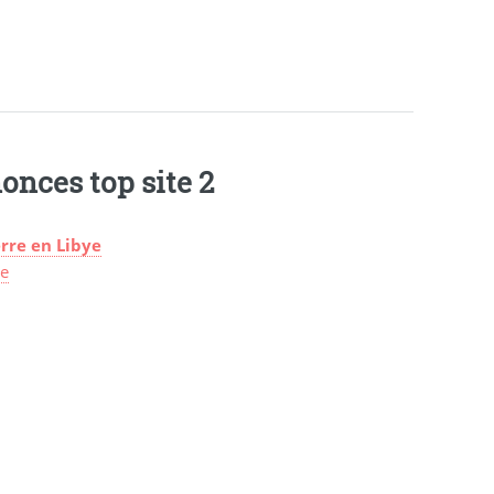
onces top site 2
rre en Libye
ye