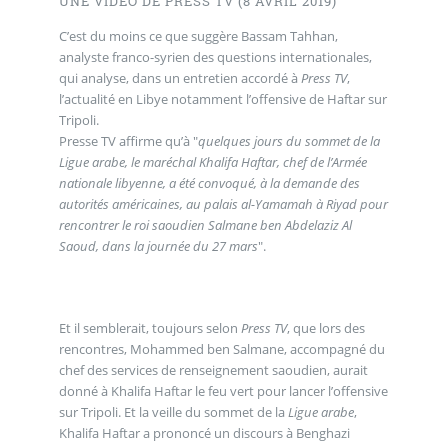
UNE VIDÉO DE PRESS TV (8 AVRIL 2019)
C’est du moins ce que suggère Bassam Tahhan,
analyste franco-syrien des questions internationales,
qui analyse, dans un entretien accordé à
Press TV
,
l’actualité en Libye notamment l’offensive de Haftar sur
Tripoli.
Presse TV affirme qu’à "
quelques jours du sommet de la
Ligue arabe, le maréchal Khalifa Haftar, chef de l’Armée
nationale libyenne, a été convoqué, à la demande des
autorités américaines, au palais al-Yamamah à Riyad pour
rencontrer le roi saoudien Salmane ben Abdelaziz Al
Saoud, dans la journée du 27 mars
".
Et il semblerait, toujours selon
Press TV
, que lors des
rencontres, Mohammed ben Salmane, accompagné du
chef des services de renseignement saoudien, aurait
donné à Khalifa Haftar le feu vert pour lancer l’offensive
sur Tripoli. Et la veille du sommet de la
Ligue arabe
,
Khalifa Haftar a prononcé un discours à Benghazi