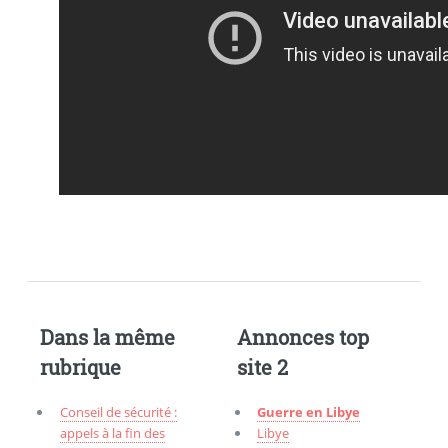
Dans la même
Annonces top
rubrique
site 2
Conseil de sécurité :
Guerre en Libye
appels à la fin des
Libye