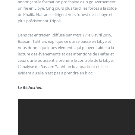
annonçant la formation prochaine d’un gouvernement
unifié en Libye. Cinq jours plus tard, les forces à la solde
de Khalifa Haftar se dirigent vers l’ouest de la Libye et
plus précisément Tripoli.
Dans cet entretien, diffusé par
Press TV
le 8 avril 2019,
Bassam Tahhan, explique ce qui se passe en Libye et
nous donne quelques éléments qui peuvent aider à la
lecture des événements et des intentions de Haftar et
ceux qui le poussent à prendre le contrôle de la Libye.
L’analyse de Bassam Tahhhan lu appartient et il est
évident qu’elle n’est pas à prendre en bloc.
La Rédaction.