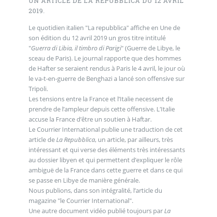
UN ARTICLE DE LA REPUBBLICA DU 12 AVRIL
2019.
Le quotidien italien "La repubblica" affiche en Une de
son édition du 12 avril 2019 un gros titre intitulé
"
Guerra di Libia, il timbro di Parigi
" (Guerre de Libye, le
sceau de Paris). Le journal rapporte que des hommes
de Hafter se seraient rendus à Paris le 4 avril, le jour où
le va-t-en-guerre de Benghazi a lancé son offensive sur
Tripoli.
Les tensions entre la France et l’Italie necessent de
prendre de l’ampleur depuis cette offensive. L’Italie
accuse la France d’être un soutien à Haftar.
Le Courrier International publie une traduction de cet
article de
La Repubblica
, un article, par ailleurs, très
intéressant et qui verse des éléments très intéressants
au dossier libyen et qui permettent d’expliquer le rôle
ambiguë de la France dans cette guerre et dans ce qui
se passe en Libye de manière générale.
Nous publions, dans son intégralité, l’article du
magazine "le Courrier International".
Une autre document vidéo publié toujours par
La