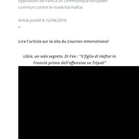
opposition de Paris à un communiqué européen
commun contre le maréchal Haftar.
Article publié le 12/04/2019.
–
Lire l’article sur le site du
Courrier International
Libia, un volo segreto. Di Feo : ’’Il figlio di Haftar in
Francia prima dell’offensiva su Tripoli’’