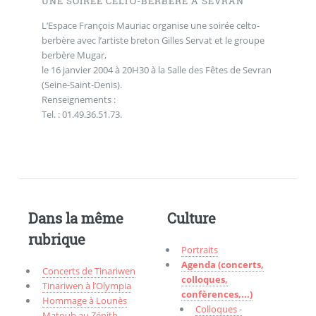
UNE SOIRÉE CELTO-BERBÈRE À SEVRAN
L’Espace François Mauriac organise une soirée celto-
berbère avec l’artiste breton Gilles Servat et le groupe
berbère Mugar,
le 16 janvier 2004 à 20H30 à la Salle des Fêtes de Sevran
(Seine-Saint-Denis).
Renseignements :
Tel. : 01.49.36.51.73.
Dans la même
Culture
rubrique
Portraits
Agenda (concerts,
Concerts de Tinariwen
colloques,
Tinariwen à l’Olympia
confèrences,...)
Hommage à Lounès
Colloques -
Matoub au Zénith