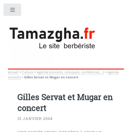
Toggle
Accueil
>
Culture
>
Agenda (concerts, colloques, confèrences,...)
>
Agenda
concerts
>
Gilles Servat et Mugar en concert
Gilles Servat et Mugar en
concert
15 JANVIER 2004