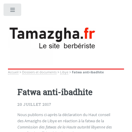
Toggle
Accueil
>
Dossiers et documents
>
Libye
>
Fatwa anti-ibadhite
Fatwa anti-ibadhite
20 JUILLET 2017
Nous publions ci-après la déclaration du Haut conseil
des Amazighs de Libye en réaction à la fatwa de la
Commission des fatwas de la Haute autorité libyenne des