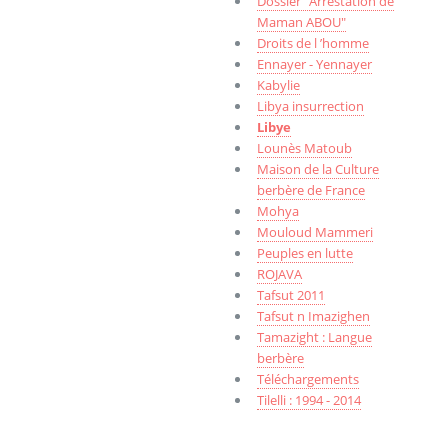
Dossier "Arrestation de
Maman ABOU"
Droits de l ’homme
Ennayer - Yennayer
Kabylie
Libya insurrection
Libye
Lounès Matoub
Maison de la Culture
berbère de France
Mohya
Mouloud Mammeri
Peuples en lutte
ROJAVA
Tafsut 2011
Tafsut n Imazighen
Tamazight : Langue
berbère
Téléchargements
Tilelli : 1994 - 2014