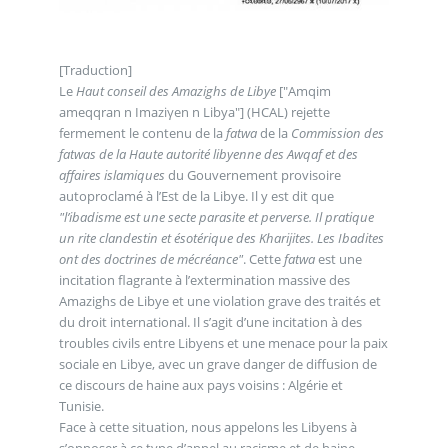
[Traduction]
Le
Haut conseil des Amazighs de Libye
["Amqim
ameqqran n Imaziγen n Libya"] (HCAL) rejette
fermement le contenu de la
fatwa
de la
Commission des
fatwas de la Haute autorité libyenne des Awqaf et des
affaires islamiques
du Gouvernement provisoire
autoproclamé à l’Est de la Libye. Il y est dit que
"l’ibadisme est une secte parasite et perverse. Il pratique
un rite clandestin et ésotérique des Kharijites. Les Ibadites
ont des doctrines de mécréance"
. Cette
fatwa
est une
incitation flagrante à l’extermination massive des
Amazighs de Libye et une violation grave des traités et
du droit international. Il s’agit d’une incitation à des
troubles civils entre Libyens et une menace pour la paix
sociale en Libye, avec un grave danger de diffusion de
ce discours de haine aux pays voisins : Algérie et
Tunisie.
Face à cette situation, nous appelons les Libyens à
s’opposer à ce type d’appel au racisme et de haine.