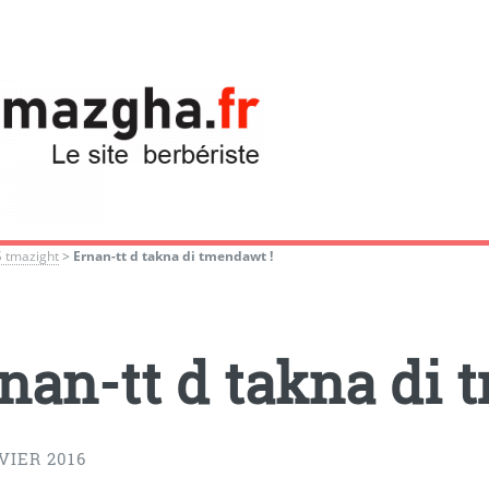
S tmazight
>
Ernan-tt d takna di tmendawt !
nan-tt d takna di 
VIER 2016