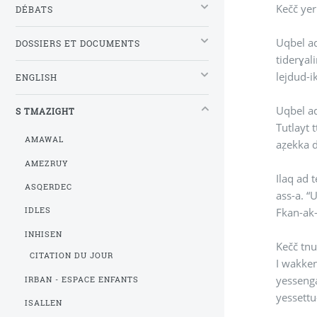
Kečč yer
DÉBATS
Uqbel ad
DOSSIERS ET DOCUMENTS
tiderɣal
lejdud-i
ENGLISH
Uqbel ad
S TMAZIGHT
Tutlayt 
AMAWAL
aẓekka d
AMEZRUY
Ilaq ad 
ASQERDEC
ass-a. “
Fkan-ak-
IDLES
INHISEN
Kečč tnu
CITATION DU JOUR
I wakken
yessenga
IRBAN - ESPACE ENFANTS
yessettu
ISALLEN