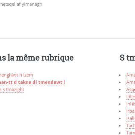
anetsqel af yimenagh
s la même rubrique
S t
menghiwt n Izem
Ama
nan-tt d takna di tmendawt !
Ame
a s tmazight
Asq
Idle
Inhi
Irba
Isal
Tad’
Tam