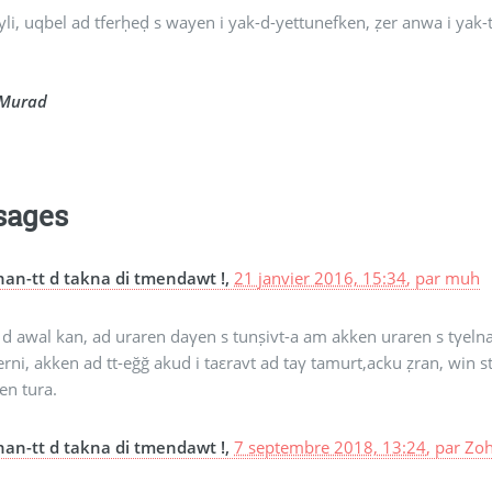
li, uqbel ad tferḥeḍ s wayen i yak-d-yettunefken, ẓer anwa i yak-t
 Murad
sages
nan-tt d takna di tmendawt !,
21 janvier 2016, 15:34
,
par
muh
 d awal kan, ad uraren daγen s tunṣivt-a am akken uraren s tγel
erni, akken ad tt-eğğ akud i taεravt ad taγ tamurt,acku ẓran, win st
en tura.
nan-tt d takna di tmendawt !,
7 septembre 2018, 13:24
,
par
Zoh