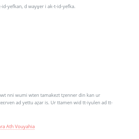
-id-yefkan, d wayɣer i ak-t-id-yefka.
nawt nni wumi wten tamakezt tẓenner din kan ur
eεrven ad yettu aẓar is. Ur ttamen wid tt-iγulen ad tt-
ra Ath Vouyahia