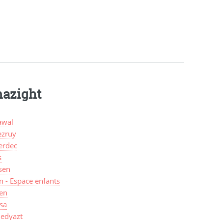
mazight
wal
zruy
erdec
s
sen
n - Espace enfants
len
sa
edyazt