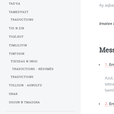
TAD’SA
Ay aqbay
TAMEDYAZT
TRADUCTIONS
Irnaten
TID N ZIK
TIGEJDIT
TIMLILIYIN
Mes
TINFUSIN
TIXUDAS N INISI
1.
Er
TRADUCTIONS - RÉSUMÉS
TRADUCTIONS
Azul,
tettn
TULLISIN - ASNULFU
ḥeml
URAR
USSUN N TMAZGHA
2.
Er