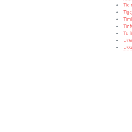
Tid 
Tige
Timl
Tinf
Tull
Ura
Uss