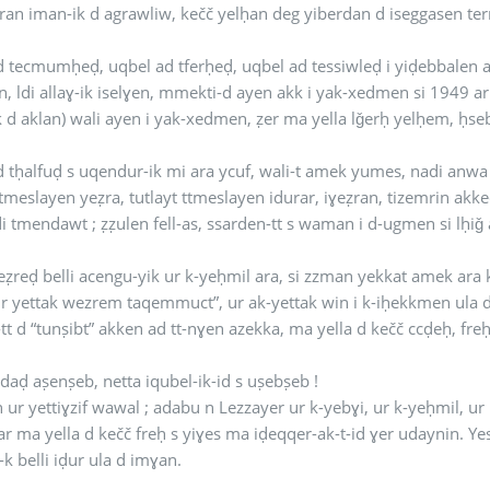
ran iman-ik d agrawliw, kečč yelḥan deg yiberdan d iseggasen te
 tecmumḥeḍ, uqbel ad tferḥeḍ, uqbel ad tessiwleḍ i yiḍebbalen ak
in, ldi allaɣ-ik iselɣen, mmekti-d ayen akk i yak-xedmen si 1949 ar
k d aklan) wali ayen i yak-xedmen, ẓer ma yella lǧerḥ yelḥem, ḥseb
 tḥalfuḍ s uqendur-ik mi ara ycuf, wali-t amek yumes, nadi anwa
ttmeslayen yeẓra, tutlayt ttmeslayen idurar, iɣeẓran, tizemrin ak
i tmendawt ; ẓẓulen fell-as, ssarden-tt s waman i d-ugmen si lḥi
teẓreḍ belli acengu-yik ur k-yeḥmil ara, si zzman yekkat amek ara 
Ur yettak wezrem taqemmuct”, ur ak-yettak win i k-iḥekkmen ula d
tt d “tunṣibt” akken ad tt-nɣen azekka, ma yella d kečč ccḍeḥ, fr
daḍ aṣenṣeb, netta iqubel-ik-id s uṣebṣeb !
 ur yettiɣzif wawal ; adabu n Lezzayer ur k-yebɣi, ur k-yeḥmil, u
r ma yella d kečč freḥ s yiɣes ma iḍeqqer-ak-t-id ɣer udaynin. Yess
-k belli iḍur ula d imɣan.