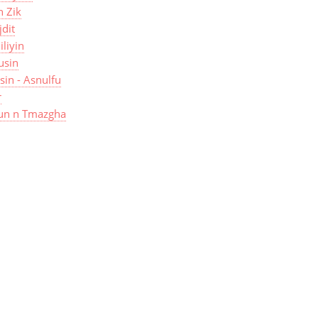
n Zik
jdit
iliyin
usin
isin - Asnulfu
r
un n Tmazgha