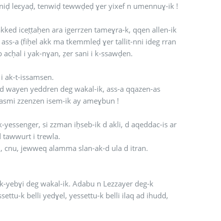
rniḍ leɛyaḍ, tenwiḍ tewwḍeḍ ɣer yixef n umennuɣ-ik !
ked iceṭṭaḥen ara igerrzen tameɣra-k, qqen allen-ik
 ass-a (fiḥel akk ma tkemmleḍ ɣer tallit-nni ideg rran
 acḥal i yak-nɣan, ẓer sani i k-ssawḍen.
 i ak-t-issamsen.
ked wayen yeddren deg wakal-ik, ass-a qqazen-as
ǧ asmi zzenzen isem-ik ay ameɣbun !
k-yessenger, si zzman iḥseb-ik d akli, d aqeddac-is ar
 tawwurt i trewla.
eḥ, cnu, jewweq alamma slan-ak-d ula d itran.
r k-yebɣi deg wakal-ik. Adabu n Lezzayer deg-k
ettu-k belli yedɣel, yessettu-k belli ilaq ad ihudd,