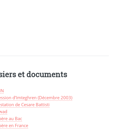
siers et documents
IN
ession d’Imteghren (Décembre 2003)
station de Cesare Battisti
wad
bère au Bac
bère en France