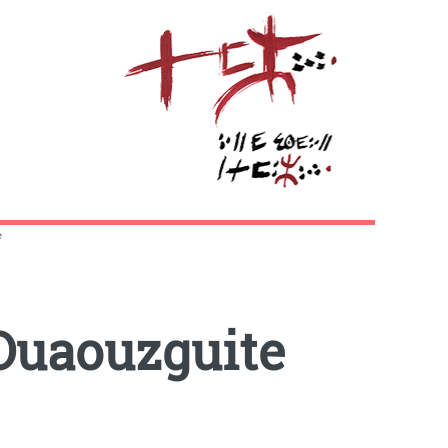
e
 Ouaouzguite