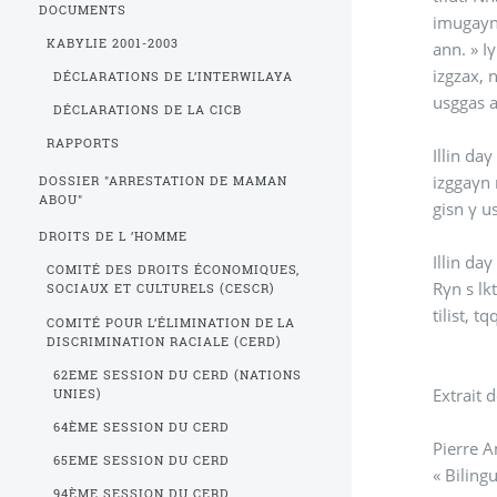
DOCUMENTS
imugayn, nnan : « Rant ad darsn zaydnt lbhaym. » Iγ nn gis ufan
KABYLIE 2001-2003
ann. » I
izgzax, 
DÉCLARATIONS DE L’INTERWILAYA
usggas a
DÉCLARATIONS DE LA CICB
RAPPORTS
Illin daγ wi da iskrn lqaεida ufan inz
izggaγn 
DOSSIER "ARRESTATION DE MAMAN
ABOU"
gisn γ u
DROITS DE L ’HOMME
Illin da
COMITÉ DES DROITS ÉCONOMIQUES,
Rγn s lkt
SOCIAUX ET CULTURELS (CESCR)
tilist, 
COMITÉ POUR L’ÉLIMINATION DE LA
DISCRIMINATION RACIALE (CERD)
62EME SESSION DU CERD (NATIONS
Extrait d
UNIES)
64ÈME SESSION DU CERD
Pierre 
65EME SESSION DU CERD
« Biling
94ÈME SESSION DU CERD