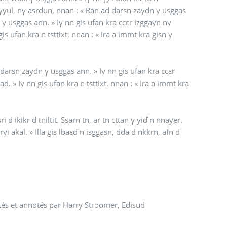
 γ usggas ann. » Iγ nn gis ufan kra ccεr izggaγn nγ
is ufan kra n tsttixt, nnan : « Ira a immt kra gisn γ
d. » Iγ nn gis ufan kra n tsttixt, nnan : « Ira a immt kra
d ikikr d tniltit. Ssarn tn, ar tn cttan γ yiď n nnayer.
rγi akal. » Illa gis lbaεď n isggasn, dda d nkkrn, afn d
s et annotés par Harry Stroomer, Edisud