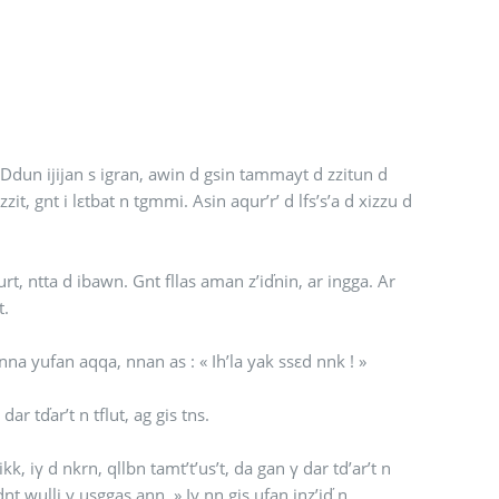
 Ddun ijijan s igran, awin d gsin tammayt d zzitun d
zit, gnt i lεtbat n tgmmi. Asin aqur’r’ d lfs’s’a d xizzu d
, ntta d ibawn. Gnt fllas aman z’iďnin, ar ingga. Ar
t.
 nna yufan aqqa, nnan as : « Ih’la yak ssεd nnk ! »
ar tďar’t n tflut, ag gis tns.
k, iγ d nkrn, qllbn tamt’t’us’t, da gan γ dar td’ar’t n
dnt wulli γ usggas ann. » Iγ nn gis ufan inz’iď n