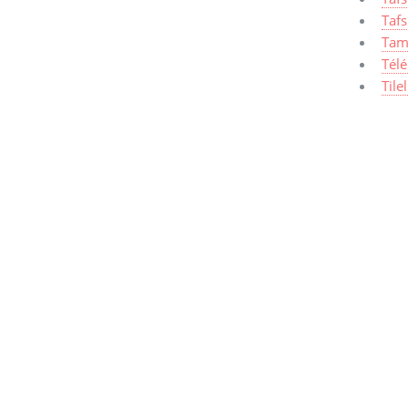
Tafs
Tam
Tél
Tile