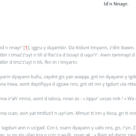
Iď n Nnayr.
iď n nnayr’
[
1
]
, iggru γ dujambir. Da ttidunt tmγarin, z’ďnt ibawn.
bir t tmaz’z’uγt n tili d lfas’s’a d txsayt d uqur’r’. Awin tammayt d z
tbir d tmz’z’uγt n tili, fkn tn i tmγarin.
γarin dγayann kullu, zaydnt gis yan waqqa, gnt nn dγayann γ tgdurt
nna inwa, asint daγtifiyya d zgzaw nns, gnt stt inn γ tgdurt ula ntta
nna ir’ah’ imnsi, asint d talxca, nnan as : « Iqqur’ uxsas nnk ! » Wa
na ccan, asin yat tmťťus’t n uγr’um. Mmun tt inn γ tlxca, gn tt inn d
 tagdurt ann n us’gaď. Ccn-t, ssarn dγayann γ udis nns, gn, r’γn. Zik
nan, iγ nn gis ufan kra n ccεr n wulli, nnan ak : « Rant ad darsn zay