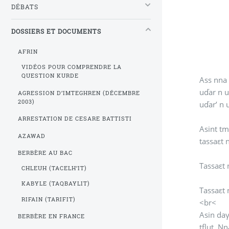
DÉBATS
DOSSIERS ET DOCUMENTS
AFRIN
VIDÉOS POUR COMPRENDRE LA
QUESTION KURDE
Ass nna 
uďar n ut
AGRESSION D’IMTEGHREN (DÉCEMBRE
2003)
uďar’ n u
ARRESTATION DE CESARE BATTISTI
Asint tm
AZAWAD
tassaεt 
BERBÈRE AU BAC
Tassaεt 
CHLEUH (TACELH’IT)
KABYLE (TAQBAYLIT)
Tassaεt n
RIFAIN (TARIFIT)
<br<
Asin daγ
BERBÈRE EN FRANCE
tflut. N