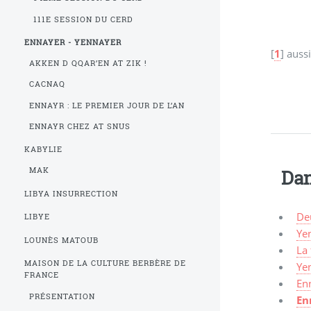
111E SESSION DU CERD
ENNAYER - YENNAYER
[
1
]
aussi
AKKEN D QQAR’EN AT ZIK !
CACNAQ
ENNAYR : LE PREMIER JOUR DE L’AN
ENNAYR CHEZ AT SNUS
KABYLIE
MAK
Dan
LIBYA INSURRECTION
De
LIBYE
Yen
LOUNÈS MATOUB
La 
MAISON DE LA CULTURE BERBÈRE DE
Yen
FRANCE
En
PRÉSENTATION
En