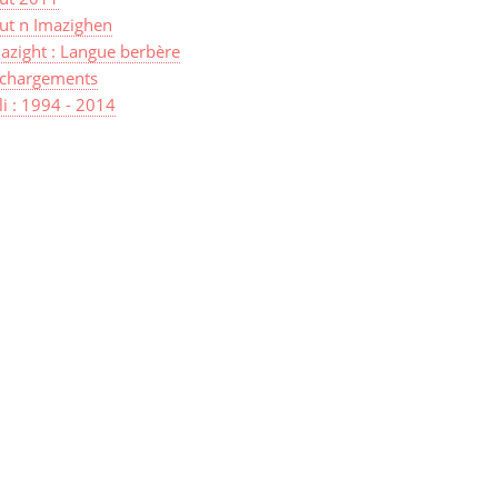
ut n Imazighen
azight : Langue berbère
échargements
lli : 1994 - 2014