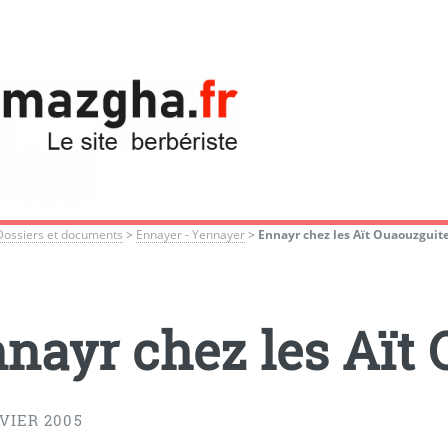
Dossiers et documents
>
Ennayer - Yennayer
>
Ennayr chez les Aït Ouaouzguit
nayr chez les Aït
VIER 2005