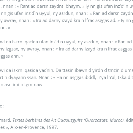
 inz’d’ n uγyul, nγ asrdun, nnan : « Ran ad darsn zaydn γ usggas
γ nn gis ufan inz’ď n uγyul, nγ asrdun, nnan : « Ran ad darsn zaydn
nγ awraγ, nnan : « Ira ad darnγ izayd kra n lfrac asggas ad. » Iγ nn g
nn. »
’ď n uγyul, nγ asrdun, nnan : « Ran ad darsn zaydn γ usggas ann. » Iγ nn gis ufan kra ccεr
nγ izgzax, nγ awraγ, nnan : « Ira ad darnγ izayd kra n lfrac asggas a
sggas ann. »
γ wi da iskrn lqaεida yaďnin. Da ttasin ibawn d yirdn d tmzin d umsri 
rt n dγayann ssan. Nnan : « Ha nn asggas ibddl, ir’γa lh’al, tkka d t
tqqn asn imi n tgmmaw.
e :
Amard,
Textes berbères des Aït Ouaouzguite (Ouarzazate, Maroc)
, édité
ues », Aix-en-Provence, 1997.