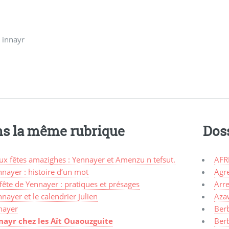
 innayr
s la même rubrique
Dos
ux fêtes amazighes : Yennayer et Amenzu n tefsut.
AFR
nayer : histoire d’un mot
Agr
fête de Yennayer : pratiques et présages
Arre
nayer et le calendrier Julien
Aza
nayer
Ber
nayr chez les Aït Ouaouzguite
Ber