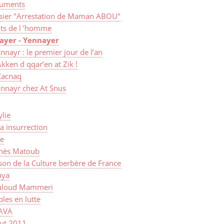
uments
sier "Arrestation de Maman ABOU"
its de l ’homme
ayer - Yennayer
nnayr : le premier jour de l’an
kken d qqar’en at Zik !
Cacnaq
Ennayr chez At Snus
lie
a insurrection
ye
nès Matoub
on de la Culture berbère de France
ya
loud Mammeri
les en lutte
AVA
sut 2011