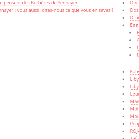
e pensent des Berbères de Yennayer
Doc
nayer : vous aussi, dites-nous ce que vous en savez !
Dos
Dro
Enn
E
A
Kaby
Liby
Lib
Lou
Mais
Moh
Mou
Peup
ROJ
Taf