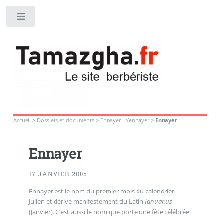
Toggle
Accueil
>
Dossiers et documents
>
Ennayer - Yennayer
>
Ennayer
Ennayer
17 JANVIER 2005
Ennayer est le nom du premier mois du calendrier
Julien et dérive manifestement du Latin
Ianuarius
(Janvier). C’est aussi le nom que porte une fête célébrée