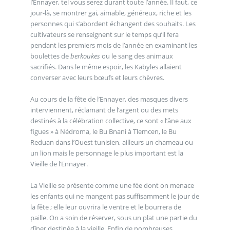
l’Ennayer, tel vous serez durant toute l’année. Il faut, ce
jour-là, se montrer gai, aimable, généreux, riche et les
personnes qui s’abordent échangent des souhaits. Les
cultivateurs se renseignent sur le temps qu’il fera
pendant les premiers mois de l’année en examinant les
boulettes de
berkoukes
ou le sang des animaux
sacrifiés. Dans le même espoir, les Kabyles allaient
converser avec leurs bœufs et leurs chèvres.
Au cours de la fête de l’Ennayer, des masques divers
interviennent, réclamant de l’argent ou des mets
destinés à la célébration collective, ce sont « l’âne aux
figues » à Nédroma, le Bu Bnani à Tlemcen, le Bu
Reduan dans l’Ouest tunisien, ailleurs un chameau ou
un lion mais le personnage le plus important est la
Vieille de l’Ennayer.
La Vieille se présente comme une fée dont on menace
les enfants qui ne mangent pas suffisamment le jour de
la fête ; elle leur ouvrira le ventre et le bourrera de
paille. On a soin de réserver, sous un plat une partie du
dîner destinée à la vieille. Enfin de nombreuses