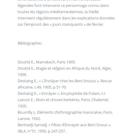
légendes font intervenir ce personnage connu dans
toutes les régions méditerranéennes, la Vieille
intervient régulièrement dans les explications données
sur l’emprunt des « jours manquants » de février.
Bibliographie :
Doutté E., Marrakech, Paris 1905.
Doutté E., Magie et religion en Afrique du Nord, Alger,
1909.
Destaing E., « L’Ennâyer chez les Beni Snouss », Revue
africaine, t.49, 1905, p.51-70.
Destaing E., « Ennâyer », Encylopédie de l’Islam, t.I.
Laoust E., Mots et choses berbères, Paris, Chalamel,
1920.
Bourrilly J., Eléments d’ethnographie marocaine, Paris,
Larose, 1932.
Benhadji Sarradj, « Fêtes d’Ennayer aux Beni Snous »,
IBLA, n°51, 1950, p.247-257.