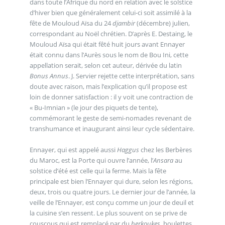
dans toute l’Afrique du nord en relation avec le solstice
d’hiver bien que généralement celui-ci soit assimilé à la
fête de Mouloud Aïsa du 24
djambir
(décembre) julien,
correspondant au Noël chrétien. D’après E. Destaing, le
Mouloud Aïsa qui était fêté huit jours avant Ennayer
était connu dans l’Aurès sous le nom de Bou Ini, cette
appellation serait, selon cet auteur, dérivée du latin
Bonus Annus
. J. Servier rejette cette interprétation, sans
doute avec raison, mais l’explication qu’il propose est
loin de donner satisfaction : il y voit une contraction de
« Bu-Imnian » (le jour des piquets de tente),
commémorant le geste de semi-nomades revenant de
transhumance et inaugurant ainsi leur cycle sédentaire.
Ennayer, qui est appelé aussi
Haggus
chez les Berbères
du Maroc, est la Porte qui ouvre l’année, l’
Ansara
au
solstice d’été est celle qui la ferme. Mais la fête
principale est bien l’Ennayer qui dure, selon les régions,
deux, trois ou quatre jours. Le dernier jour de l’année, la
veille de l’Ennayer, est conçu comme un jour de deuil et
la cuisine s’en ressent. Le plus souvent on se prive de
couscous qui est remplacé par du
berkoukes
, boulettes