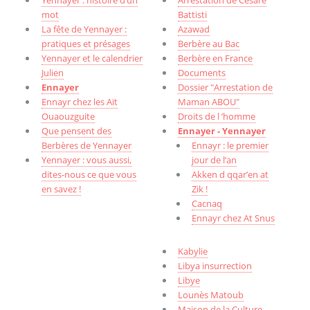
Yennayer : histoire d’un
Arrestation de Cesare
mot
Battisti
La fête de Yennayer :
Azawad
pratiques et présages
Berbère au Bac
Yennayer et le calendrier
Berbère en France
Julien
Documents
Ennayer
Dossier "Arrestation de
Ennayr chez les Aït
Maman ABOU"
Ouaouzguite
Droits de l ’homme
Que pensent des
Ennayer - Yennayer
Berbères de Yennayer
Ennayr : le premier
Yennayer : vous aussi,
jour de l’an
dites-nous ce que vous
Akken d qqar’en at
en savez !
Zik !
Cacnaq
Ennayr chez At Snus
Kabylie
Libya insurrection
Libye
Lounès Matoub
Maison de la Culture