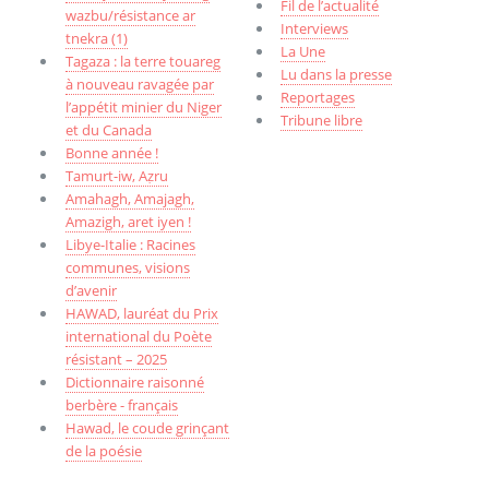
Fil de l’actualité
wazbu/résistance ar
Interviews
tnekra (1)
La Une
Tagaza : la terre touareg
Lu dans la presse
à nouveau ravagée par
Reportages
l’appétit minier du Niger
Tribune libre
et du Canada
Bonne année !
Tamurt-iw, Aẓru
Amahagh, Amajagh,
Amazigh, aret iyen !
Libye-Italie : Racines
communes, visions
d’avenir
HAWAD, lauréat du Prix
international du Poète
résistant – 2025
Dictionnaire raisonné
berbère - français
Hawad, le coude grinçant
de la poésie