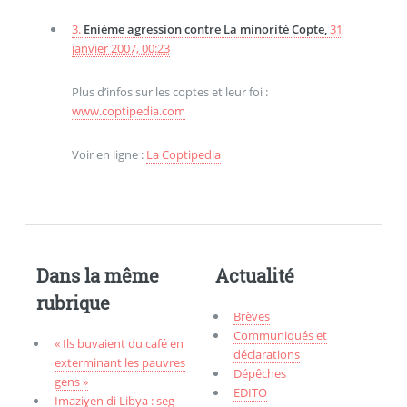
3.
Enième agression contre La minorité Copte,
31
janvier 2007, 00:23
Plus d’infos sur les coptes et leur foi :
www.coptipedia.com
Voir en ligne :
La Coptipedia
Dans la même
Actualité
rubrique
Brèves
Communiqués et
« Ils buvaient du café en
déclarations
exterminant les pauvres
Dépêches
gens »
EDITO
Imaziɣen di Libya : seg